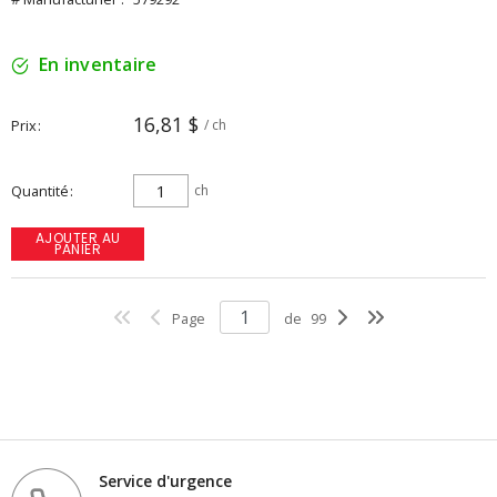
En inventaire
16,81 $
Prix
/ ch
Quantité
ch
AJOUTER AU
PANIER
Page
de
99
Service d'urgence