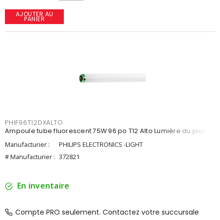
AJOUTER AU
PANIER
PHIF96T12DXALTO
Ampoule tube fluorescent 75W 96 po T12 Alto Lumière du jour
Manufacturier :
PHILIPS ELECTRONICS -LIGHT
# Manufacturier :
372821
En inventaire
Compte PRO seulement. Contactez votre succursale