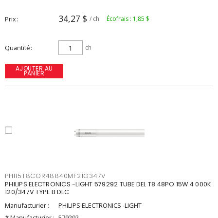
34,27 $
Prix
/ ch
Écofrais : 1,85 $
Quantité
ch
AJOUTER AU
PANIER
PHI15T8COR48840MF21G347V
PHILIPS ELECTRONICS -LIGHT 579292 TUBE DEL T8 48PO 15W 4 000K
120/347V TYPE B DLC
Manufacturier :
PHILIPS ELECTRONICS -LIGHT
# Manufacturier :
579292