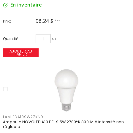
En inventaire
98,24 $
Prix
/ ch
Quantité
ch
AJOUTER AU
PANIER
LAMLEDA199W27KND
Ampoule NOVOLED A19 DEL 9.5W 2700°K 800LM à intensité non
réglable