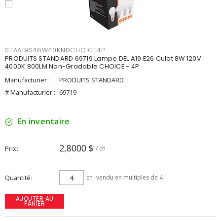
STAA19S48W40KNDCHOICE4P
PRODUITS STANDARD 69719 Lampe DEL A19 E26 Culot 8W 120V
4000K 800LM Non-Gradable CHOICE - 4P
Manufacturier :
PRODUITS STANDARD
# Manufacturier :
69719
En inventaire
2,8000 $
Prix
/ ch
Quantité
ch
vendu en multiples de 4
AJOUTER AU
PANIER