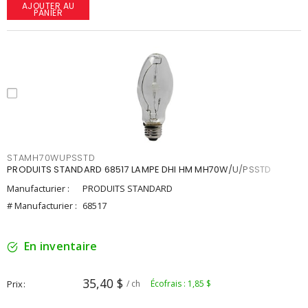
AJOUTER AU
PANIER
STAMH70WUPSSTD
PRODUITS STANDARD 68517 LAMPE DHI HM MH70W/U/PSSTD
Manufacturier :
PRODUITS STANDARD
# Manufacturier :
68517
En inventaire
35,40 $
Prix
/ ch
Écofrais : 1,85 $