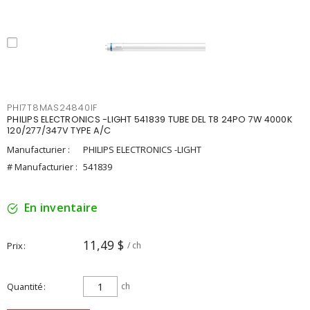
PHI7T8MAS24840IF
PHILIPS ELECTRONICS -LIGHT 541839 TUBE DEL T8 24PO 7W 4000K
120/277/347V TYPE A/C
Manufacturier :
PHILIPS ELECTRONICS -LIGHT
# Manufacturier :
541839
En inventaire
11,49 $
Prix
/ ch
Quantité
ch