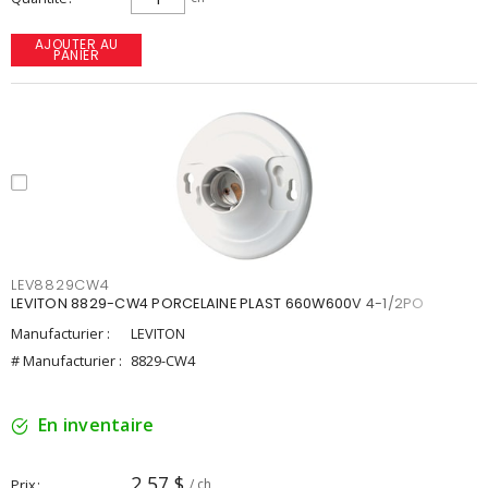
AJOUTER AU
PANIER
LEV8829CW4
LEVITON 8829-CW4 PORCELAINE PLAST 660W600V 4-1/2PO
Manufacturier :
LEVITON
# Manufacturier :
8829-CW4
En inventaire
2,57 $
Prix
/ ch