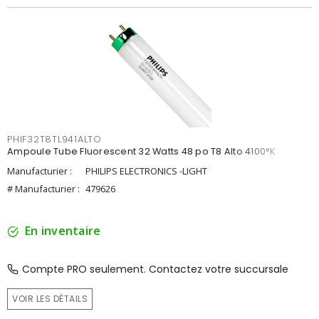
PHIF32T8TL941ALTO
Ampoule Tube Fluorescent 32 Watts 48 po T8 Alto 4100°K
Manufacturier :
PHILIPS ELECTRONICS -LIGHT
# Manufacturier :
479626
En inventaire
Compte PRO seulement. Contactez votre succursale
VOIR LES DÉTAILS