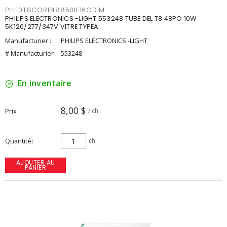
PHI10T8CORE48850IF16GDIM
PHILIPS ELECTRONICS -LIGHT 553248 TUBE DEL T8 48PO 10W
5K120/277/347V VITRE TYPEA
Manufacturier :
PHILIPS ELECTRONICS -LIGHT
# Manufacturier :
553248
En inventaire
8,00 $
Prix
/ ch
Quantité
ch
AJOUTER AU
PANIER