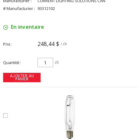
Manufacturier :
CURRENT LIGHTING SOLUTIONS CAN
# Manufacturier :
93312102
En inventaire
248,44 $
Prix
/ ch
Quantité
ch
AJOUTER AU
PANIER