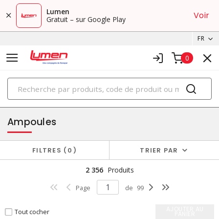
Lumen
Voir
Gratuit – sur Google Play
FR
0
PRODUITS
éclairage
Ampoules
FILTRES
0
TRIER PAR
2 356
Produits
Page
de
99
AJOUTER AU
Tout cocher
PANIER