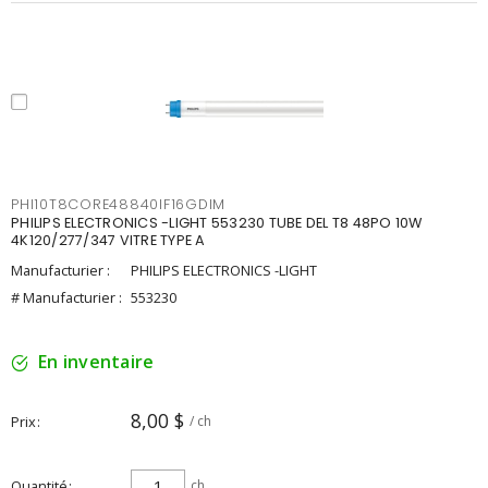
PHI10T8CORE48840IF16GDIM
PHILIPS ELECTRONICS -LIGHT 553230 TUBE DEL T8 48PO 10W
4K120/277/347 VITRE TYPE A
Manufacturier :
PHILIPS ELECTRONICS -LIGHT
# Manufacturier :
553230
En inventaire
8,00 $
Prix
/ ch
Quantité
ch