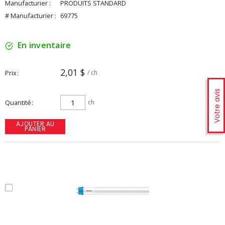
Manufacturier :
PRODUITS STANDARD
# Manufacturier :
69775
En inventaire
2,01 $
Prix
/ ch
Votre avis
Quantité
ch
AJOUTER AU
PANIER