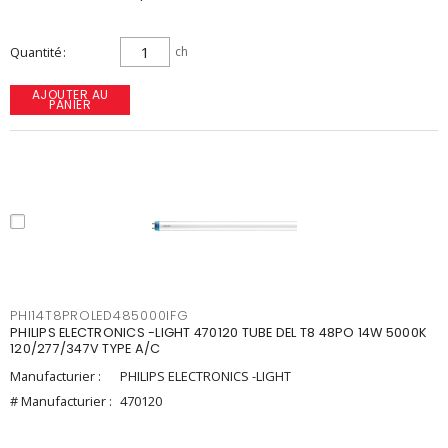
Quantité
ch
AJOUTER AU
PANIER
PHI14T8PROLED485000IFG
PHILIPS ELECTRONICS -LIGHT 470120 TUBE DEL T8 48PO 14W 5000K
120/277/347V TYPE A/C
Manufacturier :
PHILIPS ELECTRONICS -LIGHT
# Manufacturier :
470120