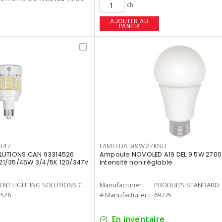
ch
AJOUTER AU
PANIER
347
LAMLEDA199W27KND
LUTIONS CAN 93314526
Ampoule NOVOLED A19 DEL 9.5W 2700
7 21/35/45W 3/4/5K 120/347V
intensité non réglable
CURRENT LIGHTING SOLUTIONS CAN
Manufacturier :
PRODUITS STANDARD
4526
# Manufacturier :
69775
En inventaire