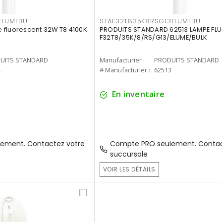
ELUMEBU
STAF32T835K8RSG13ELUMEBU
 fluorescent 32W T8 4100K
PRODUITS STANDARD 62513 LAMPE FL
F32T8/35K/8/RS/G13/ELUME/BULK
UITS STANDARD
Manufacturier :
PRODUITS STANDARD
4
# Manufacturier :
62513
En inventaire
ement. Contactez votre
Compte PRO seulement. Contac
succursale
VOIR LES DÉTAILS