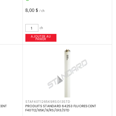
8,00 $
/ ch
ch
AJOUTER AU
PANIER
STAF40T1265K9RSG13STD
CENT
PRODUITS STANDARD 64253 FLUORESCENT
F40T12/65K/9/RS/G13/STD