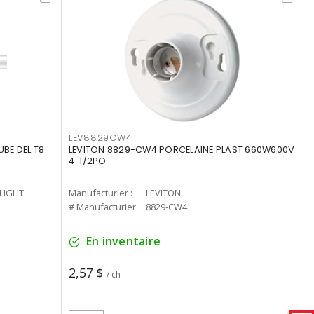
LEV8829CW4
UBE DEL T8
LEVITON 8829-CW4 PORCELAINE PLAST 660W600V
4-1/2PO
-LIGHT
Manufacturier :
LEVITON
# Manufacturier :
8829-CW4
En inventaire
2,57 $
/ ch