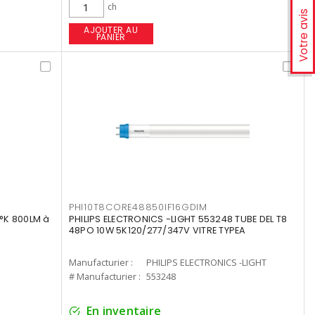
ch
Votre avis
AJOUTER AU
PANIER
PHI10T8CORE48850IF16GDIM
°K 800LM à
PHILIPS ELECTRONICS -LIGHT 553248 TUBE DEL T8
48PO 10W 5K120/277/347V VITRE TYPEA
Manufacturier :
PHILIPS ELECTRONICS -LIGHT
# Manufacturier :
553248
En inventaire