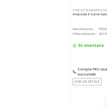
STAF32T841K8RSG13
Ampoule E-Lume tube
Manufacturier :
PROD
# Manufacturier :
6251
En inventaire
Compte PRO seul
succursale
VOIR LES DÉTAILS