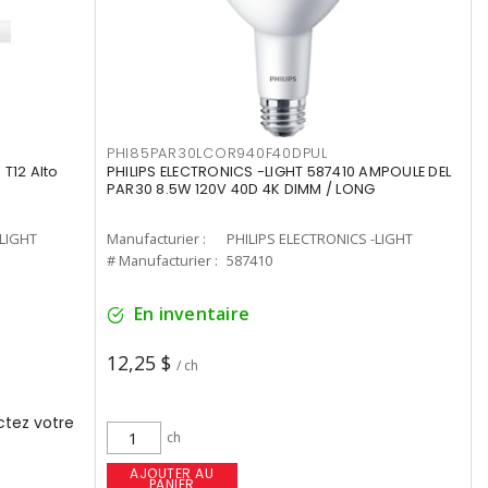
PHI85PAR30LCOR940F40DPUL
T12 Alto
PHILIPS ELECTRONICS -LIGHT 587410 AMPOULE DEL
PAR30 8.5W 120V 40D 4K DIMM / LONG
-LIGHT
Manufacturier :
PHILIPS ELECTRONICS -LIGHT
# Manufacturier :
587410
En inventaire
12,25 $
/ ch
tez votre
ch
AJOUTER AU
PANIER