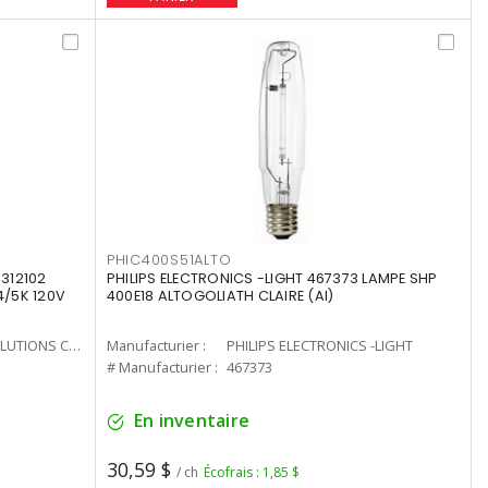
PHIC400S51ALTO
312102
PHILIPS ELECTRONICS -LIGHT 467373 LAMPE SHP
4/5K 120V
400E18 ALTOGOLIATH CLAIRE (AI)
CURRENT LIGHTING SOLUTIONS CAN
Manufacturier :
PHILIPS ELECTRONICS -LIGHT
# Manufacturier :
467373
En inventaire
30,59 $
/ ch
Écofrais : 1,85 $