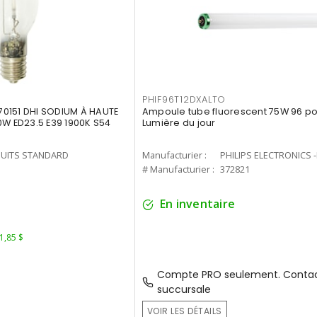
PHIF96T12DXALTO
0151 DHI SODIUM À HAUTE
Ampoule tube fluorescent 75W 96 po 
0W ED23.5 E39 1900K S54
Lumière du jour
UITS STANDARD
Manufacturier :
PHILIPS ELECTRONICS 
1
# Manufacturier :
372821
En inventaire
 1,85 $
Compte PRO seulement. Contac
succursale
VOIR LES DÉTAILS