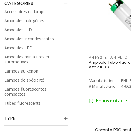
CATÉGORIES
Accessoires de lampes
Ampoules halogènes
Ampoules HID
Ampoules incandescentes
Ampoules LED
Ampoules miniatures et
PHIF32T8TL941ALTO
automotives
Ampoule Tube Fluores
Alto 4100°K
Lampes au xénon
Lampes de spécialité
Manufacturier :
PHILI
# Manufacturier :
4796
Lampes fluorescentes
compactes
En inventaire
Tubes fluorescents
TYPE
Compte PRO seul