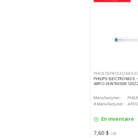
PHI14T8PROLED4850
PHILIPS ELECTRONICS -
48PO 14W 5000K 120/
Manufacturier :
PHILI
# Manufacturier :
4701
En inventaire
7,60 $
/ ch