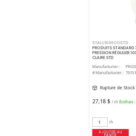
STALU100ECOSTD
PRODUITS STANDARD 7
PRESSION RÉGULIER 10
CLAIRE STD
Manufacturier :
PROD
# Manufacturier :
7015
Rupture de Stock
27,18 $
/ ch
Écofrais :
ch
AJOUTER AU
PANIER