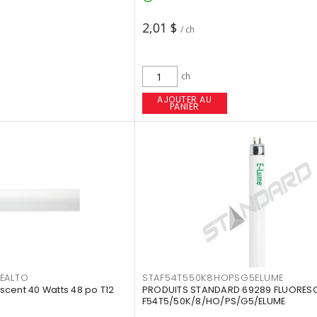
2,01 $
/ ch
ch
AJOUTER AU
PANIER
EALTO
STAF54T550K8HOPSG5ELUME
cent 40 Watts 48 po T12
PRODUITS STANDARD 69289 FLUORES
F54T5/50K/8/HO/PS/G5/ELUME