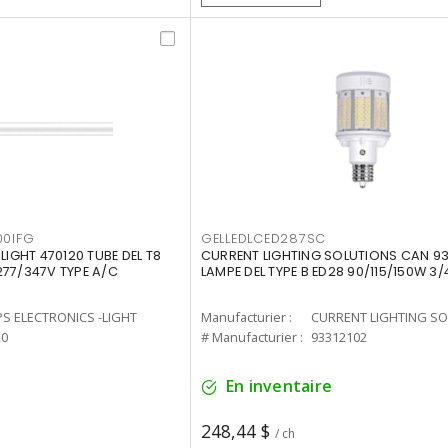
00IFG
GELLEDLCED287SC
LIGHT 470120 TUBE DEL T8
CURRENT LIGHTING SOLUTIONS CAN 93
277/347V TYPE A/C
LAMPE DEL TYPE B ED28 90/115/150W 3/
PS ELECTRONICS -LIGHT
Manufacturier :
20
# Manufacturier :
93312102
En inventaire
248,44 $
/ ch