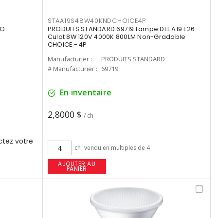
STAA19S48W40KNDCHOICE4P
UO
PRODUITS STANDARD 69719 Lampe DEL A19 E26
Culot 8W 120V 4000K 800LM Non-Gradable
CHOICE - 4P
Manufacturier :
PRODUITS STANDARD
# Manufacturier :
69719
En inventaire
2,8000 $
/ ch
tez votre
ch
vendu en multiples de 4
AJOUTER AU
PANIER