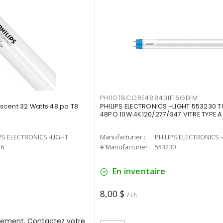
PHI10T8CORE48840IF16GDIM
cent 32 Watts 48 po T8
PHILIPS ELECTRONICS -LIGHT 553230 T
48PO 10W 4K120/277/347 VITRE TYPE A
PS ELECTRONICS -LIGHT
Manufacturier :
PHILIPS ELECTRONICS 
26
# Manufacturier :
553230
En inventaire
8,00 $
/ ch
ement. Contactez votre