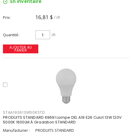
En inventaire
16,81 $
Prix
/ ch
Quantité
ch
AJOUTER AU
PANIER
STAA19S613W50KSTD
PRODUITS STANDARD 69691 Lampe DEL A19 E26 Culot 13W 120V
5000K 1600LM À Gradation STANDARD
Manufacturier :
PRODUITS STANDARD