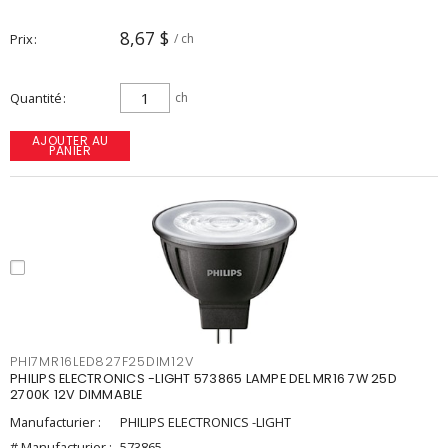
8,67 $
Prix
/ ch
Quantité
ch
AJOUTER AU
PANIER
PHI7MR16LED827F25DIM12V
PHILIPS ELECTRONICS -LIGHT 573865 LAMPE DEL MR16 7W 25D
2700K 12V DIMMABLE
Manufacturier :
PHILIPS ELECTRONICS -LIGHT
# Manufacturier :
573865