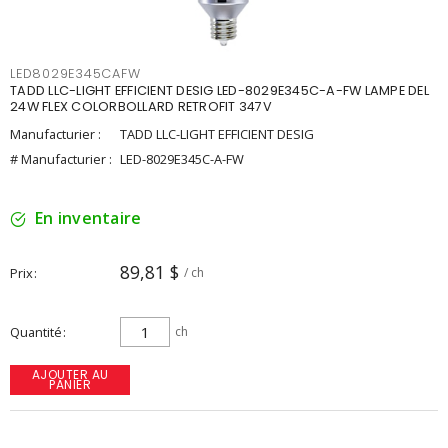
LED8029E345CAFW
TADD LLC-LIGHT EFFICIENT DESIG LED-8029E345C-A-FW LAMPE DEL
24W FLEX COLORBOLLARD RETROFIT 347V
Manufacturier :
TADD LLC-LIGHT EFFICIENT DESIG
# Manufacturier :
LED-8029E345C-A-FW
En inventaire
89,81 $
Prix
/ ch
Quantité
ch
AJOUTER AU
PANIER