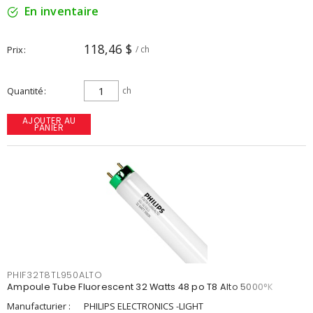
En inventaire
118,46 $
Prix
/ ch
Quantité
ch
AJOUTER AU
PANIER
PHIF32T8TL950ALTO
Ampoule Tube Fluorescent 32 Watts 48 po T8 Alto 5000°K
Manufacturier :
PHILIPS ELECTRONICS -LIGHT