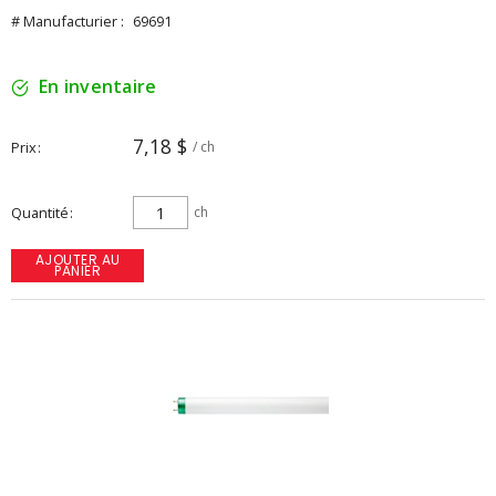
# Manufacturier :
69691
En inventaire
7,18 $
Prix
/ ch
Quantité
ch
AJOUTER AU
PANIER