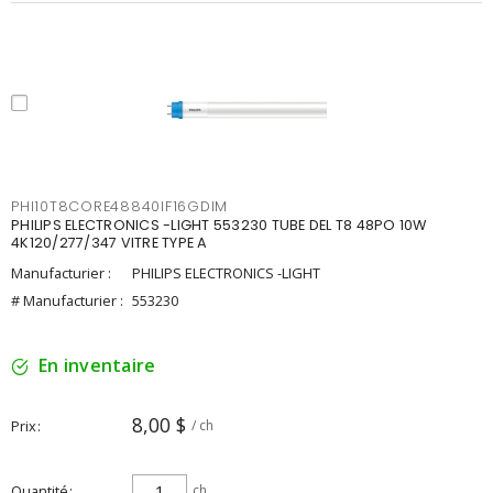
PHI10T8CORE48840IF16GDIM
PHILIPS ELECTRONICS -LIGHT 553230 TUBE DEL T8 48PO 10W
4K120/277/347 VITRE TYPE A
Manufacturier :
PHILIPS ELECTRONICS -LIGHT
# Manufacturier :
553230
En inventaire
8,00 $
Prix
/ ch
Quantité
ch