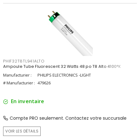
PHIF32T8TL941ALTO
Ampoule Tube Fluorescent 32 Watts 48 po T8 Alto 4100°K
Manufacturier :
PHILIPS ELECTRONICS -LIGHT
# Manufacturier :
479626
En inventaire
Compte PRO seulement. Contactez votre succursale
VOIR LES DÉTAILS