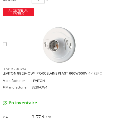
AJOUTER AU
PANIER
LEV8829CW4
LEVITON 8829-CW4 PORCELAINE PLAST 660W600V 4-1/2PO
Manufacturier :
LEVITON
# Manufacturier :
8829-CW4
En inventaire
2,57 $
Prix
/ ch