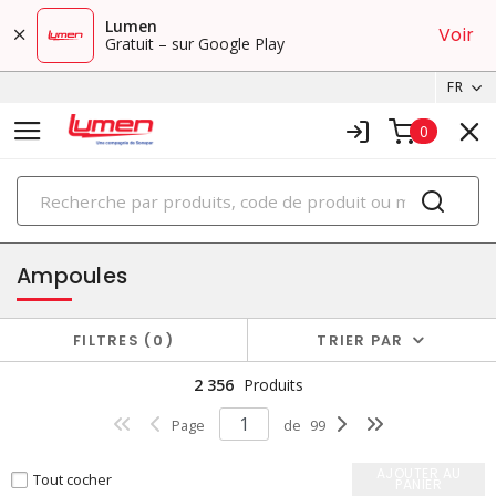
Lumen
Voir
Gratuit – sur Google Play
FR
0
PRODUITS
éclairage
Ampoules
FILTRES
0
TRIER PAR
2 356
Produits
Page
de
99
AJOUTER AU
Tout cocher
PANIER