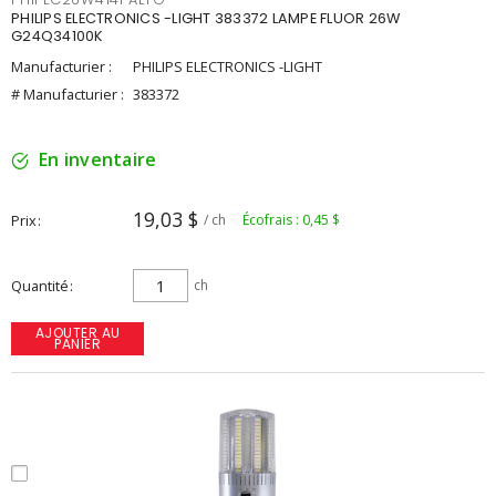
PHILIPS ELECTRONICS -LIGHT 383372 LAMPE FLUOR 26W
G24Q34100K
Manufacturier :
PHILIPS ELECTRONICS -LIGHT
# Manufacturier :
383372
En inventaire
19,03 $
Prix
/ ch
Écofrais : 0,45 $
Quantité
ch
AJOUTER AU
PANIER