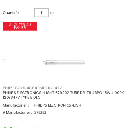
Quantité
ch
AJOUTER AU
PANIER
PHI15T8COR48840MF21G347V
PHILIPS ELECTRONICS -LIGHT 579292 TUBE DEL T8 48PO 15W 4 000K
120/347V TYPE B DLC
Manufacturier :
PHILIPS ELECTRONICS -LIGHT
# Manufacturier :
579292