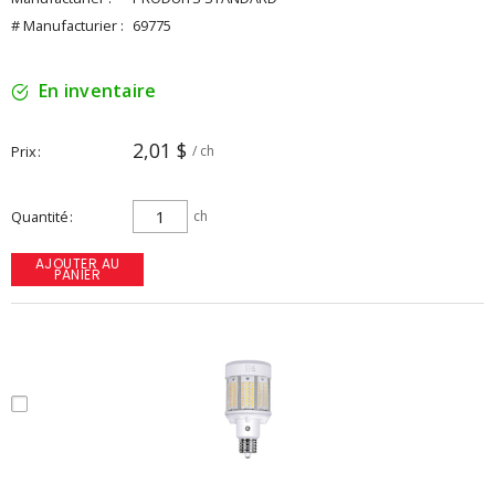
# Manufacturier :
69775
En inventaire
2,01 $
Prix
/ ch
Quantité
ch
AJOUTER AU
PANIER