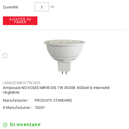
Quantité
ch
AJOUTER AU
PANIER
LAMLEDMR167W3KFL
Ampoule NOVOLED MR16 DEL 7W 3000K 500LM à intensité
réglable
Manufacturier :
PRODUITS STANDARD
# Manufacturier :
70267
En inventaire