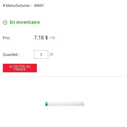
# Manufacturier :
69691
En inventaire
7,18 $
Prix
/ ch
Quantité
ch
AJOUTER AU
PANIER