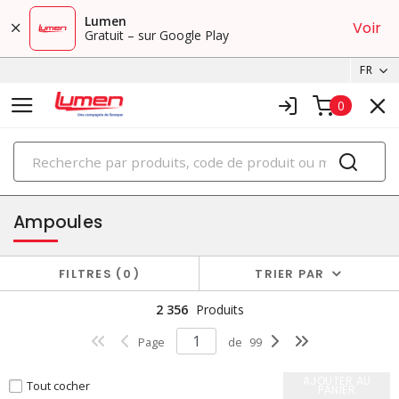
Lumen
Voir
Gratuit – sur Google Play
FR
0
PRODUITS
éclairage
Ampoules
FILTRES
0
TRIER PAR
2 356
Produits
Page
de
99
AJOUTER AU
Tout cocher
PANIER