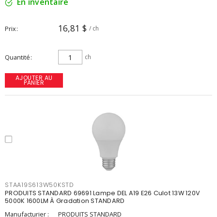
En inventaire
16,81 $
Prix
/ ch
Quantité
ch
AJOUTER AU
PANIER
STAA19S613W50KSTD
PRODUITS STANDARD 69691 Lampe DEL A19 E26 Culot 13W 120V
5000K 1600LM À Gradation STANDARD
Manufacturier :
PRODUITS STANDARD