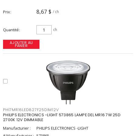
8,67 $
Prix
/ ch
Quantité
ch
AJOUTER AU
PANIER
PHI7MR16LED827F25DIM12V
PHILIPS ELECTRONICS -LIGHT 573865 LAMPE DEL MR16 7W 25D
2700K 12V DIMMABLE
Manufacturier :
PHILIPS ELECTRONICS -LIGHT
# Manufacturier :
573865