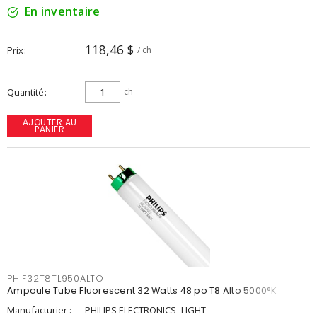
En inventaire
118,46 $
Prix
/ ch
Quantité
ch
AJOUTER AU
PANIER
PHIF32T8TL950ALTO
Ampoule Tube Fluorescent 32 Watts 48 po T8 Alto 5000°K
Manufacturier :
PHILIPS ELECTRONICS -LIGHT