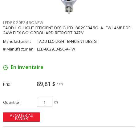
LED8029E345CAFW
TADD LLC-LIGHT EFFICIENT DESIG LED-8029E345C-A-FW LAMPE DEL
24W FLEX COLORBOLLARD RETROFIT 347V
Manufacturier :
TADD LLC-LIGHT EFFICIENT DESIG
# Manufacturier :
LED-8029E345C-A-FW
En inventaire
89,81 $
Prix
/ ch
Quantité
ch
AJOUTER AU
PANIER