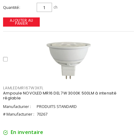
Quantité
ch
AJOUTER AU
PANIER
LAMLEDMR167W3KFL
Ampoule NOVOLED MR16 DEL 7W 3000K 500LM à intensité
réglable
Manufacturier :
PRODUITS STANDARD
# Manufacturier :
70267
En inventaire