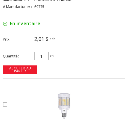
# Manufacturier :
69775
En inventaire
2,01 $
Prix
/ ch
Quantité
ch
AJOUTER AU
PANIER