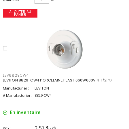
AJOUTER AU
PANIER
LEV8829CW4
LEVITON 8829-CW4 PORCELAINE PLAST 660W600V 4-1/2PO
Manufacturier :
LEVITON
# Manufacturier :
8829-CW4
En inventaire
2,57 $
Prix
/ ch