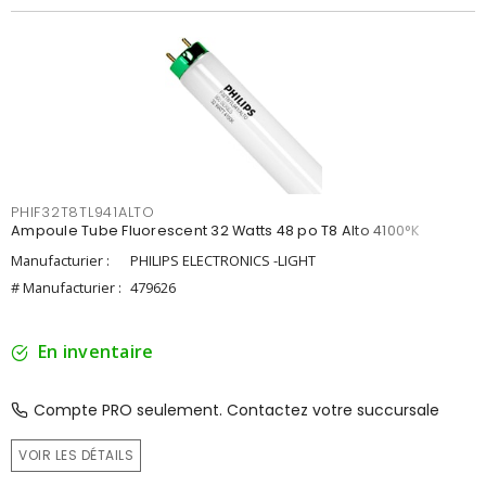
PHIF32T8TL941ALTO
Ampoule Tube Fluorescent 32 Watts 48 po T8 Alto 4100°K
Manufacturier :
PHILIPS ELECTRONICS -LIGHT
# Manufacturier :
479626
En inventaire
Compte PRO seulement. Contactez votre succursale
VOIR LES DÉTAILS