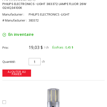
PHILIPS ELECTRONICS -LIGHT 383372 LAMPE FLUOR 26W
G24Q34100K
Manufacturier :
PHILIPS ELECTRONICS -LIGHT
# Manufacturier :
383372
En inventaire
19,03 $
Prix
/ ch
Écofrais : 0,45 $
Quantité
ch
AJOUTER AU
PANIER