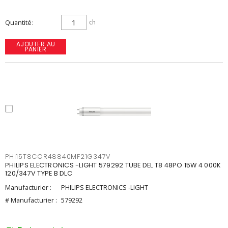
Quantité
ch
AJOUTER AU
PANIER
PHI15T8COR48840MF21G347V
PHILIPS ELECTRONICS -LIGHT 579292 TUBE DEL T8 48PO 15W 4 000K
120/347V TYPE B DLC
Manufacturier :
PHILIPS ELECTRONICS -LIGHT
# Manufacturier :
579292