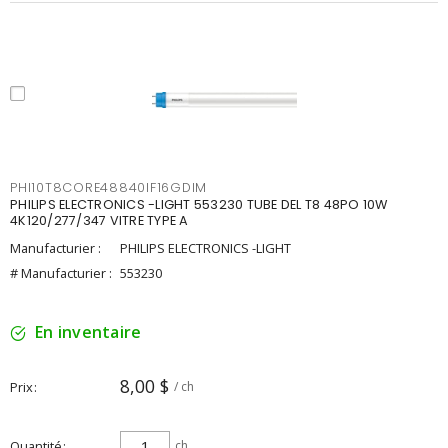
PHI10T8CORE48840IF16GDIM
PHILIPS ELECTRONICS -LIGHT 553230 TUBE DEL T8 48PO 10W
4K120/277/347 VITRE TYPE A
Manufacturier :
PHILIPS ELECTRONICS -LIGHT
# Manufacturier :
553230
En inventaire
8,00 $
Prix
/ ch
Quantité
ch