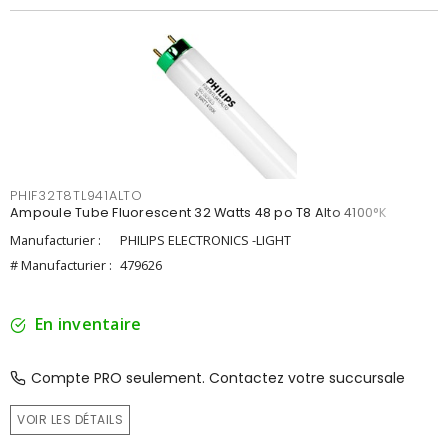
PHIF32T8TL941ALTO
Ampoule Tube Fluorescent 32 Watts 48 po T8 Alto 4100°K
Manufacturier :
PHILIPS ELECTRONICS -LIGHT
# Manufacturier :
479626
En inventaire
Compte PRO seulement. Contactez votre succursale
VOIR LES DÉTAILS