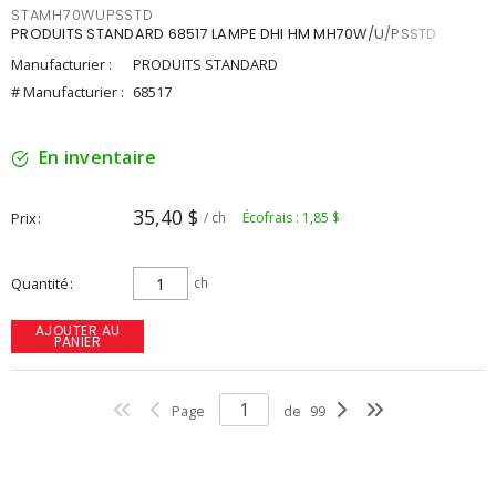
STAMH70WUPSSTD
PRODUITS STANDARD 68517 LAMPE DHI HM MH70W/U/PSSTD
Manufacturier :
PRODUITS STANDARD
# Manufacturier :
68517
En inventaire
35,40 $
Prix
/ ch
Écofrais : 1,85 $
Quantité
ch
AJOUTER AU
PANIER
Page
de
99