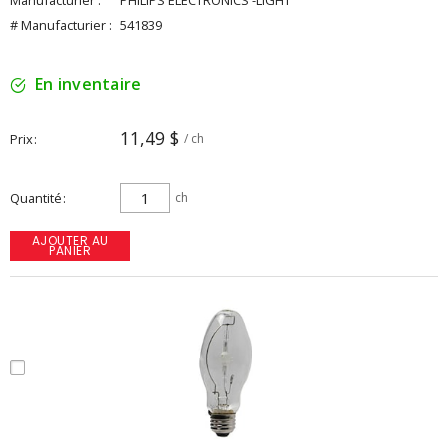
Manufacturier :
PHILIPS ELECTRONICS -LIGHT
# Manufacturier :
541839
En inventaire
11,49 $
Prix
/ ch
Quantité
ch
AJOUTER AU
PANIER