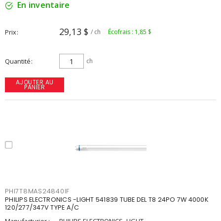
En inventaire
29,13 $
Prix
/ ch
Écofrais : 1,85 $
Quantité
ch
AJOUTER AU
PANIER
PHI7T8MAS24840IF
PHILIPS ELECTRONICS -LIGHT 541839 TUBE DEL T8 24PO 7W 4000K
120/277/347V TYPE A/C