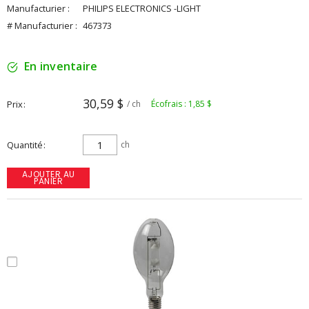
Manufacturier :
PHILIPS ELECTRONICS -LIGHT
# Manufacturier :
467373
En inventaire
30,59 $
Prix
/ ch
Écofrais : 1,85 $
Quantité
ch
AJOUTER AU
PANIER