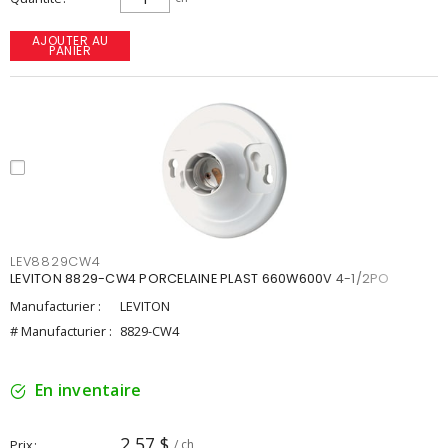
AJOUTER AU
PANIER
LEV8829CW4
LEVITON 8829-CW4 PORCELAINE PLAST 660W600V 4-1/2PO
Manufacturier :
LEVITON
# Manufacturier :
8829-CW4
En inventaire
2,57 $
Prix
/ ch