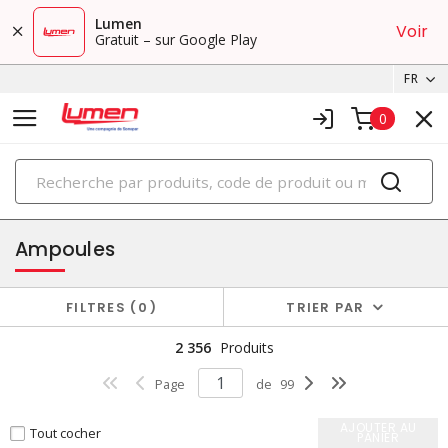
Lumen
Voir
Gratuit – sur Google Play
FR
0
PRODUITS
éclairage
Ampoules
FILTRES
0
TRIER PAR
2 356
Produits
Page
de
99
AJOUTER AU
Tout cocher
PANIER