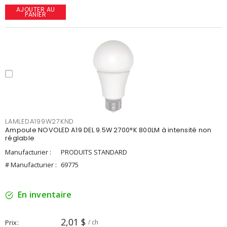
AJOUTER AU
PANIER
LAMLEDA199W27KND
Ampoule NOVOLED A19 DEL 9.5W 2700°K 800LM à intensité non
réglable
Manufacturier :
PRODUITS STANDARD
# Manufacturier :
69775
En inventaire
2,01 $
Prix
/ ch