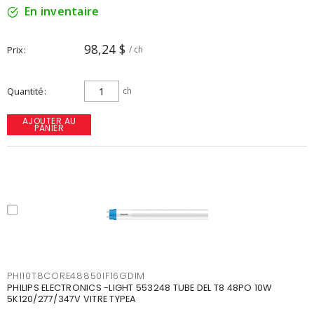
En inventaire
98,24 $
Prix
/ ch
Quantité
ch
AJOUTER AU
PANIER
PHI10T8CORE48850IF16GDIM
PHILIPS ELECTRONICS -LIGHT 553248 TUBE DEL T8 48PO 10W
5K120/277/347V VITRE TYPEA