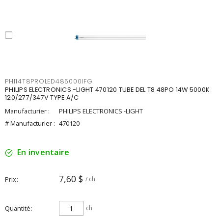
PHI14T8PROLED485000IFG
PHILIPS ELECTRONICS -LIGHT 470120 TUBE DEL T8 48PO 14W 5000K
120/277/347V TYPE A/C
Manufacturier :
PHILIPS ELECTRONICS -LIGHT
# Manufacturier :
470120
En inventaire
7,60 $
Prix
/ ch
Quantité
ch