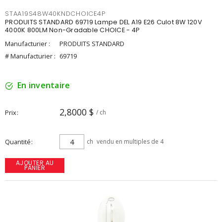
STAA19S48W40KNDCHOICE4P
PRODUITS STANDARD 69719 Lampe DEL A19 E26 Culot 8W 120V
4000K 800LM Non-Gradable CHOICE - 4P
Manufacturier :
PRODUITS STANDARD
# Manufacturier :
69719
En inventaire
2,8000 $
Prix
/ ch
Quantité
ch
vendu en multiples de 4
AJOUTER AU
PANIER