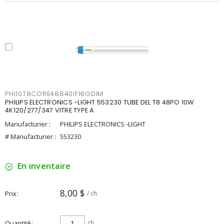
PHI10T8CORE48840IF16GDIM
PHILIPS ELECTRONICS -LIGHT 553230 TUBE DEL T8 48PO 10W
4K120/277/347 VITRE TYPE A
Manufacturier :
PHILIPS ELECTRONICS -LIGHT
# Manufacturier :
553230
En inventaire
8,00 $
Prix
/ ch
Quantité
ch