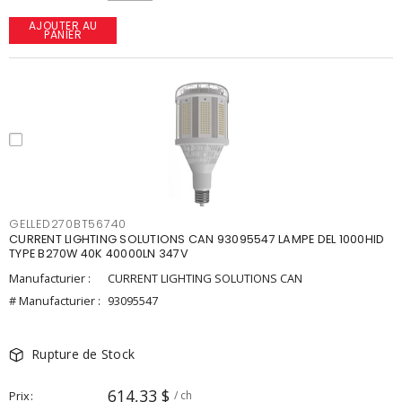
AJOUTER AU
PANIER
GELLED270BT56740
CURRENT LIGHTING SOLUTIONS CAN 93095547 LAMPE DEL 1000HID
TYPE B270W 40K 40000LN 347V
Manufacturier :
CURRENT LIGHTING SOLUTIONS CAN
# Manufacturier :
93095547
Rupture de Stock
614,33 $
Prix
/ ch