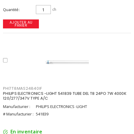
Quantité
ch
AJOUTER AU
PANIER
PHI7T8MAS24840IF
PHILIPS ELECTRONICS -LIGHT 541839 TUBE DEL T8 24PO 7W 4000K
120/277/347V TYPE A/C
Manufacturier :
PHILIPS ELECTRONICS -LIGHT
# Manufacturier :
541839
En inventaire