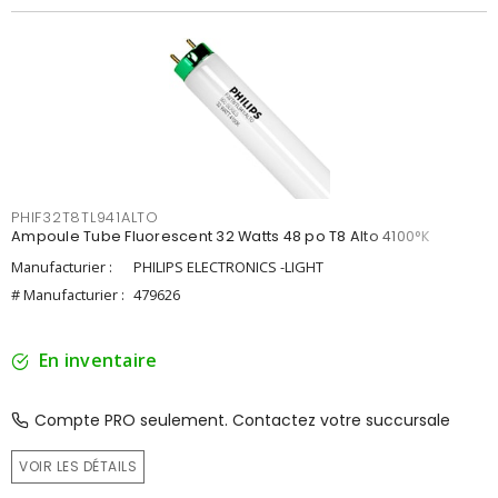
PHIF32T8TL941ALTO
Ampoule Tube Fluorescent 32 Watts 48 po T8 Alto 4100°K
Manufacturier :
PHILIPS ELECTRONICS -LIGHT
# Manufacturier :
479626
En inventaire
Compte PRO seulement. Contactez votre succursale
VOIR LES DÉTAILS