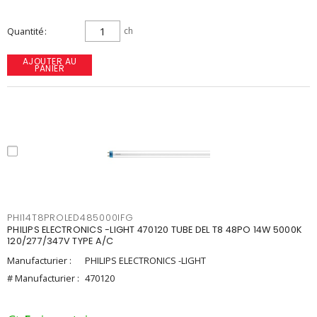
Quantité
ch
AJOUTER AU
PANIER
PHI14T8PROLED485000IFG
PHILIPS ELECTRONICS -LIGHT 470120 TUBE DEL T8 48PO 14W 5000K
120/277/347V TYPE A/C
Manufacturier :
PHILIPS ELECTRONICS -LIGHT
# Manufacturier :
470120