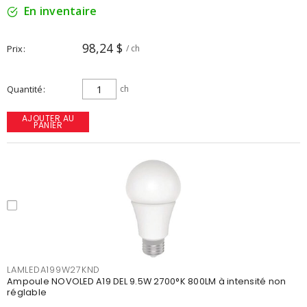
En inventaire
98,24 $
Prix
/ ch
Quantité
ch
AJOUTER AU
PANIER
LAMLEDA199W27KND
Ampoule NOVOLED A19 DEL 9.5W 2700°K 800LM à intensité non
réglable