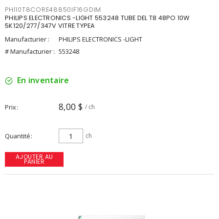
PHI10T8CORE48850IF16GDIM
PHILIPS ELECTRONICS -LIGHT 553248 TUBE DEL T8 48PO 10W
5K120/277/347V VITRE TYPEA
Manufacturier :
PHILIPS ELECTRONICS -LIGHT
# Manufacturier :
553248
En inventaire
8,00 $
Prix
/ ch
Quantité
ch
AJOUTER AU
PANIER