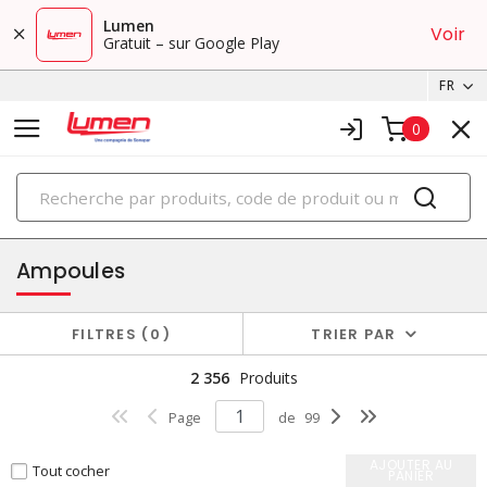
Lumen
Voir
Gratuit – sur Google Play
FR
0
PRODUITS
éclairage
Ampoules
FILTRES
0
TRIER PAR
2 356
Produits
Page
de
99
AJOUTER AU
Tout cocher
PANIER