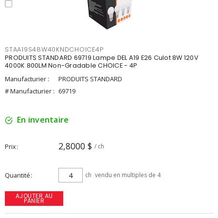
STAA19S48W40KNDCHOICE4P
PRODUITS STANDARD 69719 Lampe DEL A19 E26 Culot 8W 120V
4000K 800LM Non-Gradable CHOICE - 4P
Manufacturier :
PRODUITS STANDARD
# Manufacturier :
69719
En inventaire
2,8000 $
Prix
/ ch
Quantité
ch
vendu en multiples de 4
AJOUTER AU
PANIER