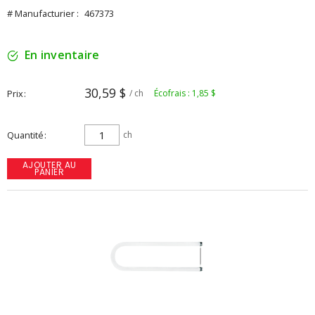
# Manufacturier :
467373
En inventaire
30,59 $
Prix
/ ch
Écofrais : 1,85 $
Quantité
ch
AJOUTER AU
PANIER