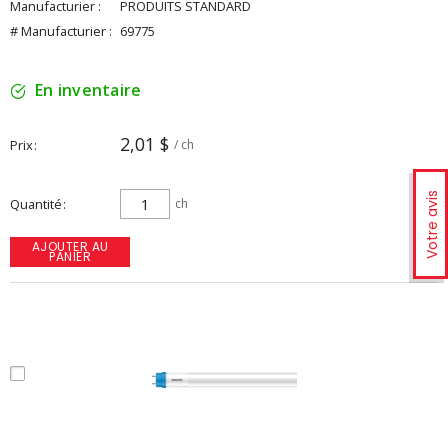
Manufacturier :
PRODUITS STANDARD
# Manufacturier :
69775
En inventaire
2,01 $
Prix
/ ch
Votre avis
Quantité
ch
AJOUTER AU
PANIER