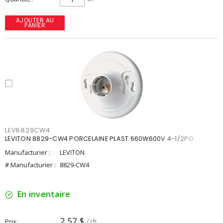
AJOUTER AU
PANIER
LEV8829CW4
LEVITON 8829-CW4 PORCELAINE PLAST 660W600V 4-1/2PO
Manufacturier :
LEVITON
# Manufacturier :
8829-CW4
En inventaire
2,57 $
Prix
/ ch