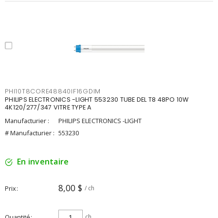
PHI10T8CORE48840IF16GDIM
PHILIPS ELECTRONICS -LIGHT 553230 TUBE DEL T8 48PO 10W
4K120/277/347 VITRE TYPE A
Manufacturier :
PHILIPS ELECTRONICS -LIGHT
# Manufacturier :
553230
En inventaire
8,00 $
Prix
/ ch
Quantité
ch