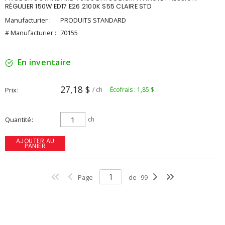
RÉGULIER 150W ED17 E26 2100K S55 CLAIRE STD
Manufacturier :
PRODUITS STANDARD
# Manufacturier :
70155
En inventaire
27,18 $
Prix
/ ch
Écofrais : 1,85 $
Quantité
ch
AJOUTER AU
PANIER
Page
de
99