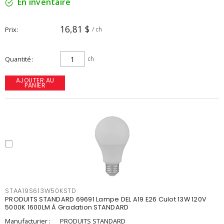
En inventaire
16,81 $
Prix
/ ch
Quantité
ch
AJOUTER AU
PANIER
STAA19S613W50KSTD
PRODUITS STANDARD 69691 Lampe DEL A19 E26 Culot 13W 120V
5000K 1600LM À Gradation STANDARD
Manufacturier :
PRODUITS STANDARD