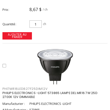
8,67 $
Prix
/ ch
Quantité
ch
AJOUTER AU
PANIER
PHI7MR16LED827F25DIM12V
PHILIPS ELECTRONICS -LIGHT 573865 LAMPE DEL MR16 7W 25D
2700K 12V DIMMABLE
Manufacturier :
PHILIPS ELECTRONICS -LIGHT
# Manufacturier :
573865