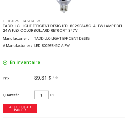
LED8029E345CAFW
TADD LLC-LIGHT EFFICIENT DESIG LED-8029E345C-A-FW LAMPE DEL
24W FLEX COLORBOLLARD RETROFIT 347V
Manufacturier :
TADD LLC-LIGHT EFFICIENT DESIG
# Manufacturier :
LED-8029E345C-A-FW
En inventaire
89,81 $
Prix
/ ch
Quantité
ch
AJOUTER AU
PANIER