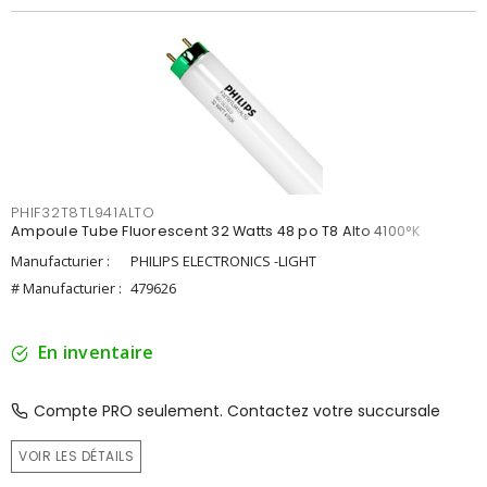
PHIF32T8TL941ALTO
Ampoule Tube Fluorescent 32 Watts 48 po T8 Alto 4100°K
Manufacturier :
PHILIPS ELECTRONICS -LIGHT
# Manufacturier :
479626
En inventaire
Compte PRO seulement. Contactez votre succursale
VOIR LES DÉTAILS