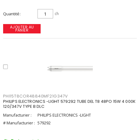
Quantité
ch
AJOUTER AU
PANIER
PHI15T8COR48840MF21G347V
PHILIPS ELECTRONICS -LIGHT 579292 TUBE DEL T8 48PO 15W 4 000K
120/347V TYPE B DLC
Manufacturier :
PHILIPS ELECTRONICS -LIGHT
# Manufacturier :
579292