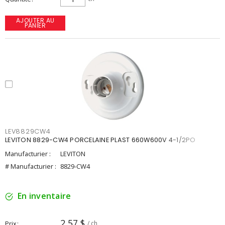
AJOUTER AU
PANIER
LEV8829CW4
LEVITON 8829-CW4 PORCELAINE PLAST 660W600V 4-1/2PO
Manufacturier :
LEVITON
# Manufacturier :
8829-CW4
En inventaire
2,57 $
Prix
/ ch