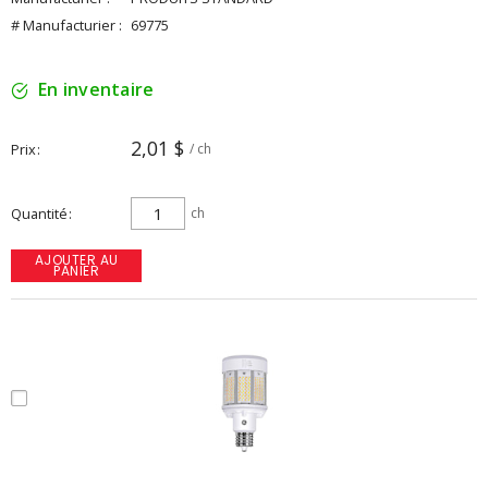
# Manufacturier :
69775
En inventaire
2,01 $
Prix
/ ch
Quantité
ch
AJOUTER AU
PANIER