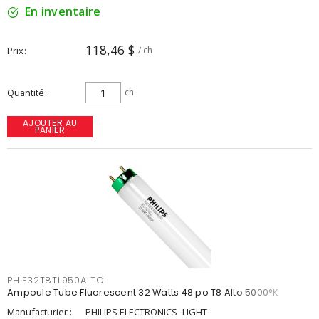
En inventaire
118,46 $
Prix
/ ch
Quantité
ch
AJOUTER AU
PANIER
PHIF32T8TL950ALTO
Ampoule Tube Fluorescent 32 Watts 48 po T8 Alto 5000°K
Manufacturier :
PHILIPS ELECTRONICS -LIGHT