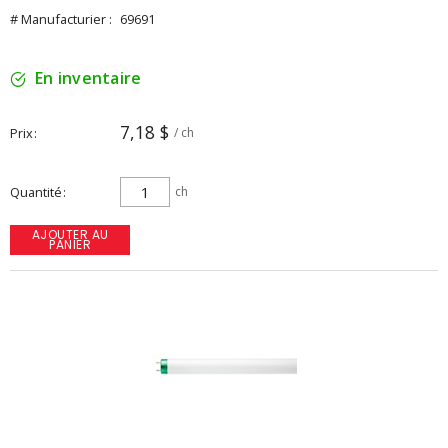
# Manufacturier :
69691
En inventaire
7,18 $
Prix
/ ch
Quantité
ch
AJOUTER AU
PANIER