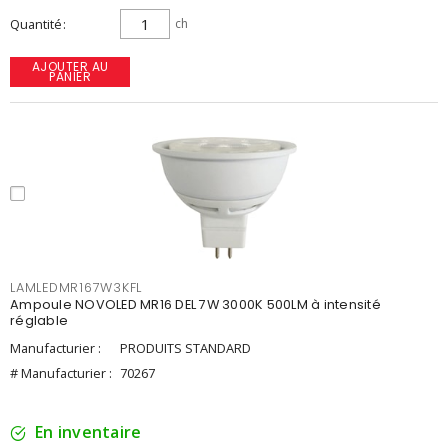
Quantité
ch
AJOUTER AU
PANIER
LAMLEDMR167W3KFL
Ampoule NOVOLED MR16 DEL 7W 3000K 500LM à intensité
réglable
Manufacturier :
PRODUITS STANDARD
# Manufacturier :
70267
En inventaire