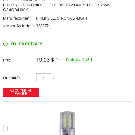
PHILIPS ELECTRONICS -LIGHT 383372 LAMPE FLUOR 26W
G24Q34100K
Manufacturier :
PHILIPS ELECTRONICS -LIGHT
# Manufacturier :
383372
En inventaire
19,03 $
Prix
/ ch
Écofrais : 0,45 $
Quantité
ch
AJOUTER AU
PANIER