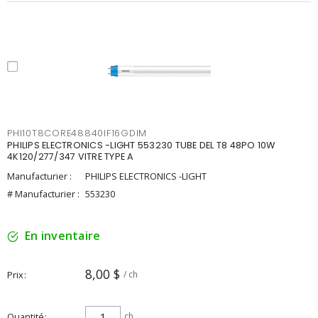
PHI10T8CORE48840IF16GDIM
PHILIPS ELECTRONICS -LIGHT 553230 TUBE DEL T8 48PO 10W
4K120/277/347 VITRE TYPE A
Manufacturier :
PHILIPS ELECTRONICS -LIGHT
# Manufacturier :
553230
En inventaire
8,00 $
Prix
/ ch
Quantité
ch