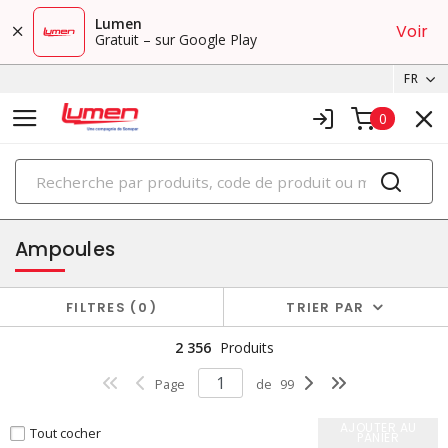
Lumen
Voir
Gratuit – sur Google Play
FR
0
PRODUITS
éclairage
Ampoules
FILTRES
0
TRIER PAR
2 356
Produits
Page
de
99
AJOUTER AU
Tout cocher
PANIER