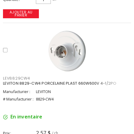
AJOUTER AU
PANIER
LEV8829CW4
LEVITON 8829-CW4 PORCELAINE PLAST 660W600V 4-1/2PO
Manufacturier :
LEVITON
# Manufacturier :
8829-CW4
En inventaire
2,57 $
Prix
/ ch