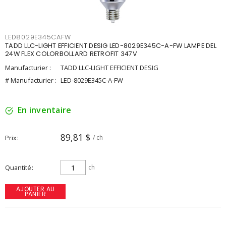
LED8029E345CAFW
TADD LLC-LIGHT EFFICIENT DESIG LED-8029E345C-A-FW LAMPE DEL
24W FLEX COLORBOLLARD RETROFIT 347V
Manufacturier :
TADD LLC-LIGHT EFFICIENT DESIG
# Manufacturier :
LED-8029E345C-A-FW
En inventaire
89,81 $
Prix
/ ch
Quantité
ch
AJOUTER AU
PANIER