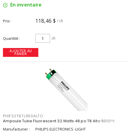
En inventaire
118,46 $
Prix
/ ch
Quantité
ch
AJOUTER AU
PANIER
PHIF32T8TL950ALTO
Ampoule Tube Fluorescent 32 Watts 48 po T8 Alto 5000°K
Manufacturier :
PHILIPS ELECTRONICS -LIGHT