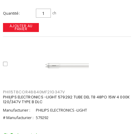
Quantité
ch
AJOUTER AU
PANIER
PHI15T8COR48840MF21G347V
PHILIPS ELECTRONICS -LIGHT 579292 TUBE DEL T8 48PO 15W 4 000K
120/347V TYPE B DLC
Manufacturier :
PHILIPS ELECTRONICS -LIGHT
# Manufacturier :
579292