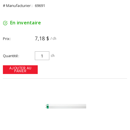
# Manufacturier :
69691
En inventaire
7,18 $
Prix
/ ch
Quantité
ch
AJOUTER AU
PANIER