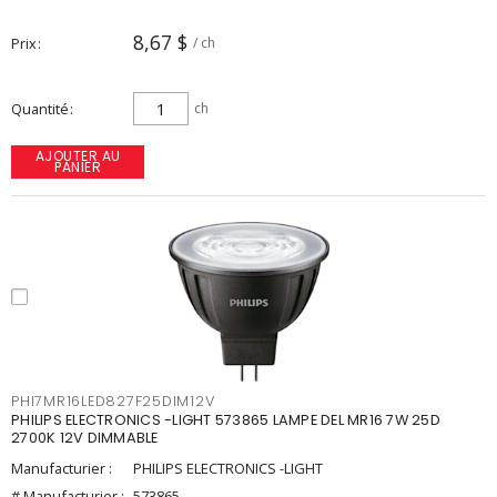
8,67 $
Prix
/ ch
Quantité
ch
AJOUTER AU
PANIER
PHI7MR16LED827F25DIM12V
PHILIPS ELECTRONICS -LIGHT 573865 LAMPE DEL MR16 7W 25D
2700K 12V DIMMABLE
Manufacturier :
PHILIPS ELECTRONICS -LIGHT
# Manufacturier :
573865