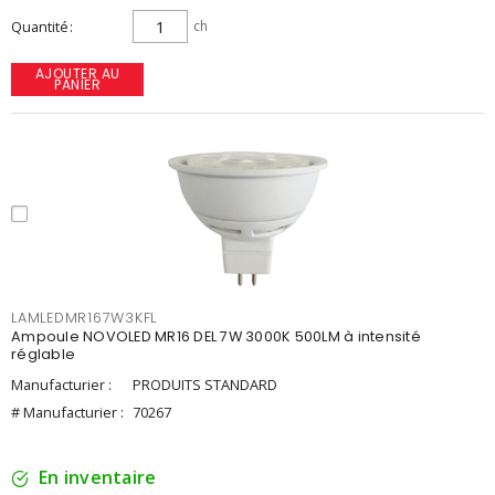
Quantité
ch
AJOUTER AU
PANIER
LAMLEDMR167W3KFL
Ampoule NOVOLED MR16 DEL 7W 3000K 500LM à intensité
réglable
Manufacturier :
PRODUITS STANDARD
# Manufacturier :
70267
En inventaire