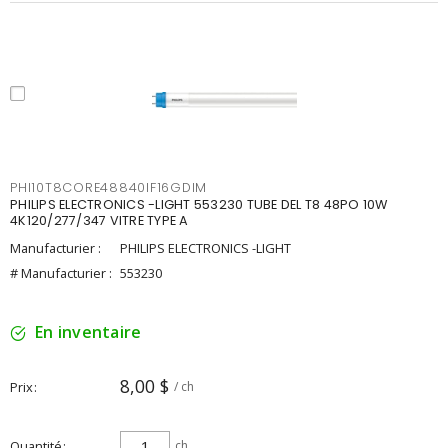
PHI10T8CORE48840IF16GDIM
PHILIPS ELECTRONICS -LIGHT 553230 TUBE DEL T8 48PO 10W
4K120/277/347 VITRE TYPE A
Manufacturier :
PHILIPS ELECTRONICS -LIGHT
# Manufacturier :
553230
En inventaire
8,00 $
Prix
/ ch
Quantité
ch