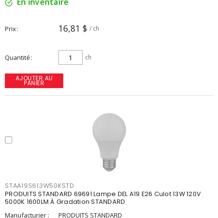
En inventaire
16,81 $
Prix
/ ch
Quantité
ch
AJOUTER AU
PANIER
STAA19S613W50KSTD
PRODUITS STANDARD 69691 Lampe DEL A19 E26 Culot 13W 120V
5000K 1600LM À Gradation STANDARD
Manufacturier :
PRODUITS STANDARD