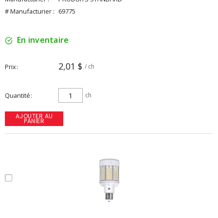
# Manufacturier :
69775
En inventaire
2,01 $
Prix
/ ch
Quantité
ch
AJOUTER AU
PANIER