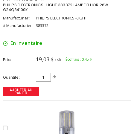
PHILIPS ELECTRONICS -LIGHT 383372 LAMPE FLUOR 26W
G24Q34100K
Manufacturier :
PHILIPS ELECTRONICS -LIGHT
# Manufacturier :
383372
En inventaire
19,03 $
Prix
/ ch
Écofrais : 0,45 $
Quantité
ch
AJOUTER AU
PANIER