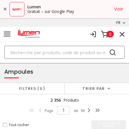
Lumen
Voir
Gratuit – sur Google Play
FR
0
PRODUITS
éclairage
Ampoules
FILTRES
0
TRIER PAR
2 356
Produits
Page
de
99
AJOUTER AU
Tout cocher
PANIER