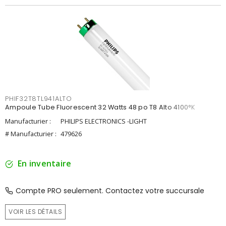
PHIF32T8TL941ALTO
Ampoule Tube Fluorescent 32 Watts 48 po T8 Alto 4100°K
Manufacturier :
PHILIPS ELECTRONICS -LIGHT
# Manufacturier :
479626
En inventaire
Compte PRO seulement. Contactez votre succursale
VOIR LES DÉTAILS