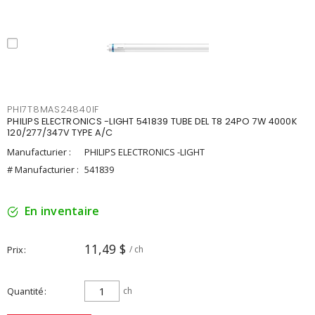
PHI7T8MAS24840IF
PHILIPS ELECTRONICS -LIGHT 541839 TUBE DEL T8 24PO 7W 4000K
120/277/347V TYPE A/C
Manufacturier :
PHILIPS ELECTRONICS -LIGHT
# Manufacturier :
541839
En inventaire
11,49 $
Prix
/ ch
Quantité
ch