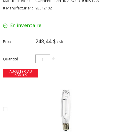
Manufacturier :
CURRENT LIGHTING SOLUTIONS CAN
# Manufacturier :
93312102
En inventaire
248,44 $
Prix
/ ch
Quantité
ch
AJOUTER AU
PANIER