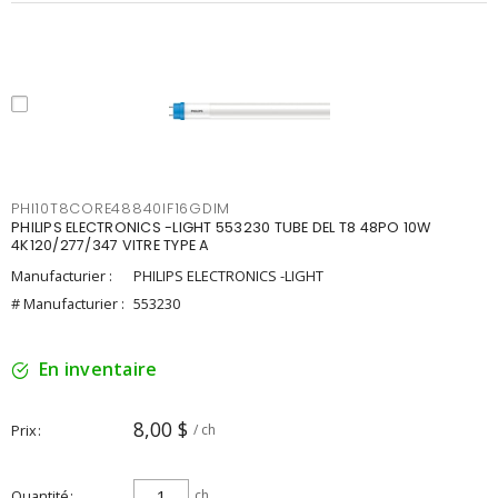
PHI10T8CORE48840IF16GDIM
PHILIPS ELECTRONICS -LIGHT 553230 TUBE DEL T8 48PO 10W
4K120/277/347 VITRE TYPE A
Manufacturier :
PHILIPS ELECTRONICS -LIGHT
# Manufacturier :
553230
En inventaire
8,00 $
Prix
/ ch
Quantité
ch