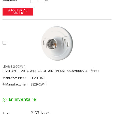
AJOUTER AU
PANIER
LEV8829CW4
LEVITON 8829-CW4 PORCELAINE PLAST 660W600V 4-1/2PO
Manufacturier :
LEVITON
# Manufacturier :
8829-CW4
En inventaire
2,57 $
Prix
/ ch