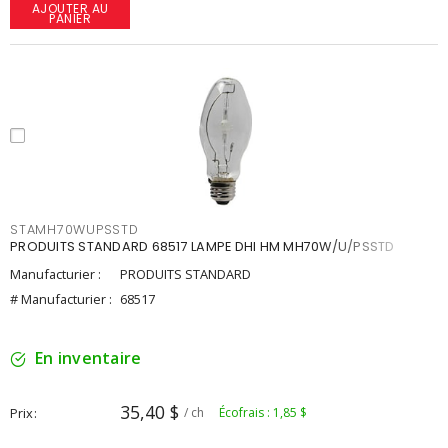
AJOUTER AU
PANIER
STAMH70WUPSSTD
PRODUITS STANDARD 68517 LAMPE DHI HM MH70W/U/PSSTD
Manufacturier :
PRODUITS STANDARD
# Manufacturier :
68517
En inventaire
35,40 $
Prix
/ ch
Écofrais : 1,85 $