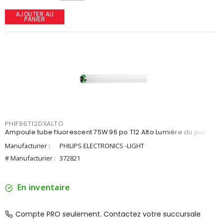
AJOUTER AU
PANIER
PHIF96T12DXALTO
Ampoule tube fluorescent 75W 96 po T12 Alto Lumière du jour
Manufacturier :
PHILIPS ELECTRONICS -LIGHT
# Manufacturier :
372821
En inventaire
Compte PRO seulement. Contactez votre succursale