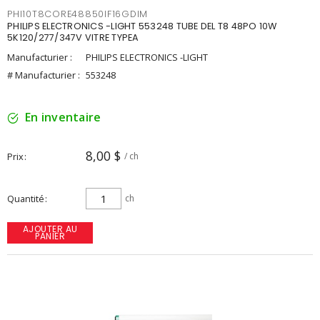
PHI10T8CORE48850IF16GDIM
PHILIPS ELECTRONICS -LIGHT 553248 TUBE DEL T8 48PO 10W
5K120/277/347V VITRE TYPEA
Manufacturier :
PHILIPS ELECTRONICS -LIGHT
# Manufacturier :
553248
En inventaire
8,00 $
Prix
/ ch
Quantité
ch
AJOUTER AU
PANIER