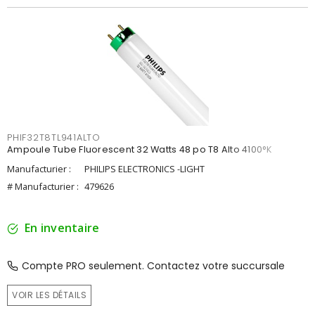
PHIF32T8TL941ALTO
Ampoule Tube Fluorescent 32 Watts 48 po T8 Alto 4100°K
Manufacturier :
PHILIPS ELECTRONICS -LIGHT
# Manufacturier :
479626
En inventaire
Compte PRO seulement. Contactez votre succursale
VOIR LES DÉTAILS