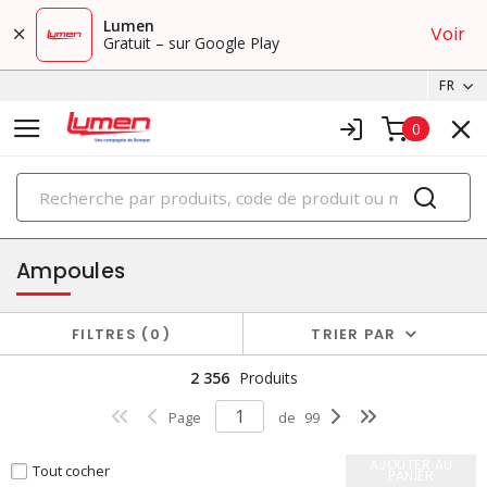
Lumen
Voir
Gratuit – sur Google Play
FR
0
PRODUITS
éclairage
Ampoules
FILTRES
0
TRIER PAR
2 356
Produits
Page
de
99
AJOUTER AU
Tout cocher
PANIER