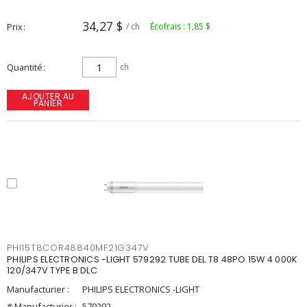
34,27 $
Prix
/ ch
Écofrais : 1,85 $
Quantité
ch
AJOUTER AU
PANIER
PHI15T8COR48840MF21G347V
PHILIPS ELECTRONICS -LIGHT 579292 TUBE DEL T8 48PO 15W 4 000K
120/347V TYPE B DLC
Manufacturier :
PHILIPS ELECTRONICS -LIGHT
# Manufacturier :
579292