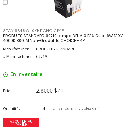
STAA19S48W40KNDCHOICE4P
PRODUITS STANDARD 69719 Lampe DEL A19 E26 Culot 8W 120V
4000K 800LM Non-Gradable CHOICE - 4P
Manufacturier :
PRODUITS STANDARD
# Manufacturier :
69719
En inventaire
2,8000 $
Prix
/ ch
Quantité
ch
vendu en multiples de 4
AJOUTER AU
PANIER