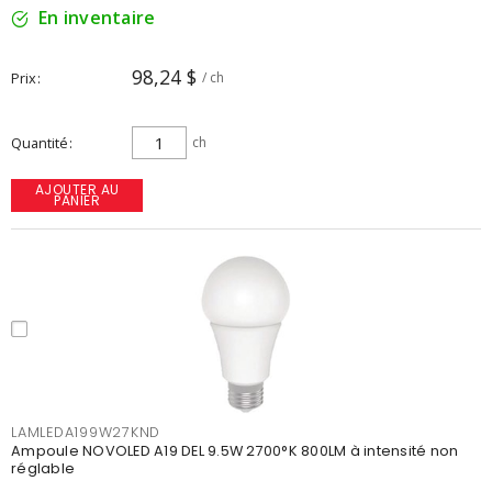
En inventaire
98,24 $
Prix
/ ch
Quantité
ch
AJOUTER AU
PANIER
LAMLEDA199W27KND
Ampoule NOVOLED A19 DEL 9.5W 2700°K 800LM à intensité non
réglable