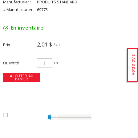
Manufacturier :
PRODUITS STANDARD
# Manufacturier :
69775
En inventaire
2,01 $
Prix
/ ch
Votre avis
Quantité
ch
AJOUTER AU
PANIER