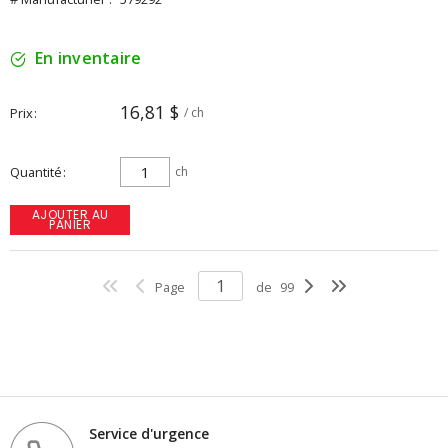
En inventaire
16,81 $
Prix
/ ch
Quantité
ch
AJOUTER AU
PANIER
Page
de
99
Service d'urgence