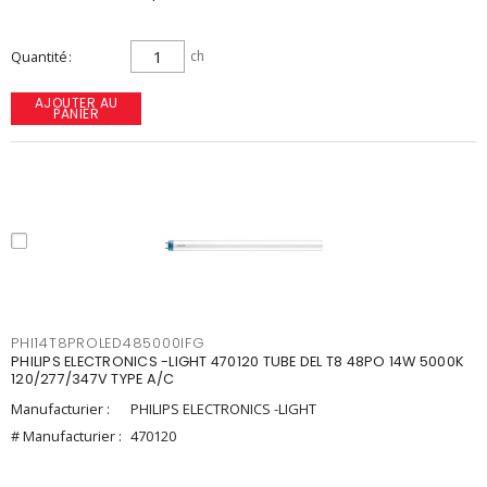
Quantité
ch
AJOUTER AU
PANIER
PHI14T8PROLED485000IFG
PHILIPS ELECTRONICS -LIGHT 470120 TUBE DEL T8 48PO 14W 5000K
120/277/347V TYPE A/C
Manufacturier :
PHILIPS ELECTRONICS -LIGHT
# Manufacturier :
470120