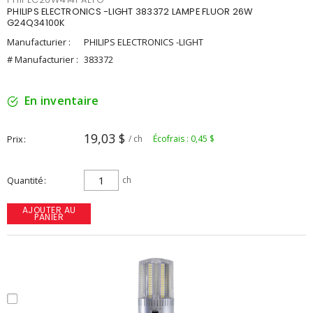
PHILIPS ELECTRONICS -LIGHT 383372 LAMPE FLUOR 26W
G24Q34100K
Manufacturier :
PHILIPS ELECTRONICS -LIGHT
# Manufacturier :
383372
En inventaire
19,03 $
Prix
/ ch
Écofrais : 0,45 $
Quantité
ch
AJOUTER AU
PANIER