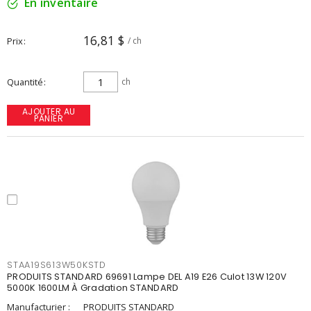
En inventaire
16,81 $
Prix
/ ch
Quantité
ch
AJOUTER AU
PANIER
STAA19S613W50KSTD
PRODUITS STANDARD 69691 Lampe DEL A19 E26 Culot 13W 120V
5000K 1600LM À Gradation STANDARD
Manufacturier :
PRODUITS STANDARD