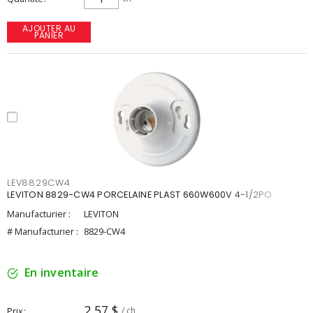
AJOUTER AU
PANIER
LEV8829CW4
LEVITON 8829-CW4 PORCELAINE PLAST 660W600V 4-1/2PO
Manufacturier :
LEVITON
# Manufacturier :
8829-CW4
En inventaire
2,57 $
Prix
/ ch