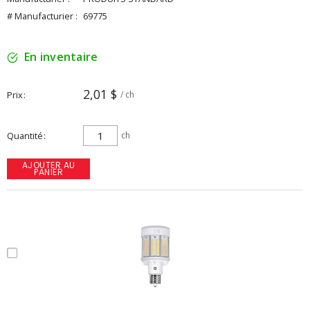
# Manufacturier :
69775
En inventaire
2,01 $
Prix
/ ch
Quantité
ch
AJOUTER AU
PANIER