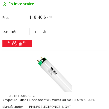
En inventaire
118,46 $
Prix
/ ch
Quantité
ch
AJOUTER AU
PANIER
PHIF32T8TL950ALTO
Ampoule Tube Fluorescent 32 Watts 48 po T8 Alto 5000°K
Manufacturier :
PHILIPS ELECTRONICS -LIGHT