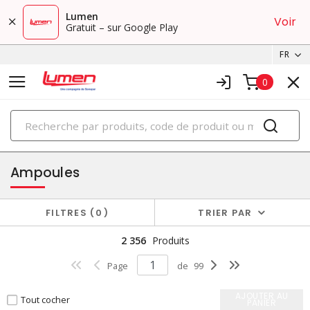
Lumen
Voir
Gratuit – sur Google Play
FR
0
PRODUITS
éclairage
Ampoules
FILTRES
0
TRIER PAR
2 356
Produits
Page
de
99
AJOUTER AU
Tout cocher
PANIER