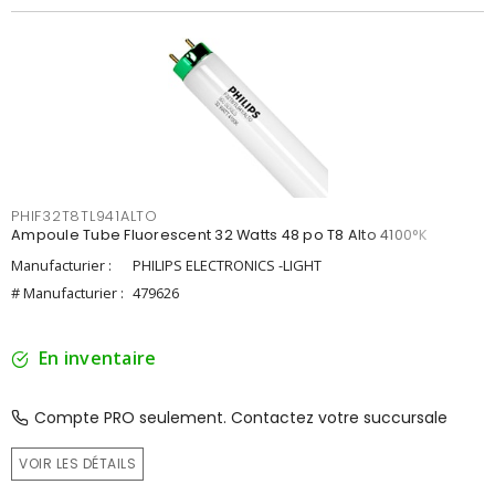
PHIF32T8TL941ALTO
Ampoule Tube Fluorescent 32 Watts 48 po T8 Alto 4100°K
Manufacturier :
PHILIPS ELECTRONICS -LIGHT
# Manufacturier :
479626
En inventaire
Compte PRO seulement. Contactez votre succursale
VOIR LES DÉTAILS