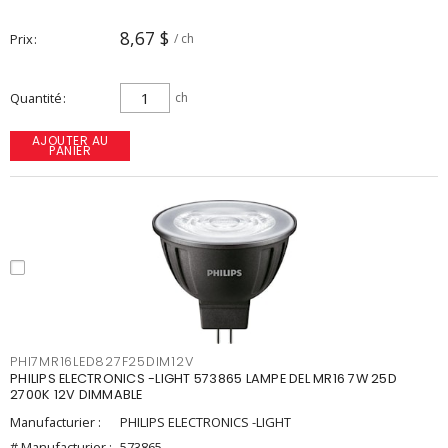
8,67 $
Prix
/ ch
Quantité
ch
AJOUTER AU
PANIER
PHI7MR16LED827F25DIM12V
PHILIPS ELECTRONICS -LIGHT 573865 LAMPE DEL MR16 7W 25D
2700K 12V DIMMABLE
Manufacturier :
PHILIPS ELECTRONICS -LIGHT
# Manufacturier :
573865