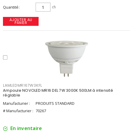
Quantité
ch
AJOUTER AU
PANIER
LAMLEDMR167W3KFL
Ampoule NOVOLED MR16 DEL 7W 3000K 500LM à intensité
réglable
Manufacturier :
PRODUITS STANDARD
# Manufacturier :
70267
En inventaire