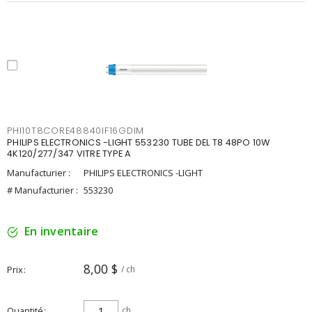
PHI10T8CORE48840IF16GDIM
PHILIPS ELECTRONICS -LIGHT 553230 TUBE DEL T8 48PO 10W
4K120/277/347 VITRE TYPE A
Manufacturier :
PHILIPS ELECTRONICS -LIGHT
# Manufacturier :
553230
En inventaire
8,00 $
Prix
/ ch
Quantité
ch