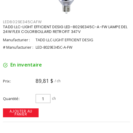
LED8029E345CAFW
TADD LLC-LIGHT EFFICIENT DESIG LED-8029E345C-A-FW LAMPE DEL
24W FLEX COLORBOLLARD RETROFIT 347V
Manufacturier :
TADD LLC-LIGHT EFFICIENT DESIG
# Manufacturier :
LED-8029E345C-A-FW
En inventaire
89,81 $
Prix
/ ch
Quantité
ch
AJOUTER AU
PANIER