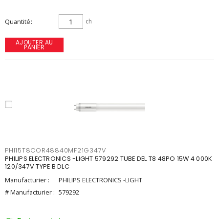
Quantité
ch
AJOUTER AU
PANIER
PHI15T8COR48840MF21G347V
PHILIPS ELECTRONICS -LIGHT 579292 TUBE DEL T8 48PO 15W 4 000K
120/347V TYPE B DLC
Manufacturier :
PHILIPS ELECTRONICS -LIGHT
# Manufacturier :
579292