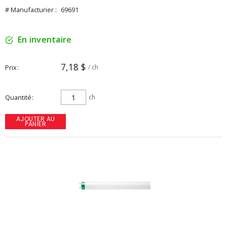
# Manufacturier :
69691
En inventaire
7,18 $
Prix
/ ch
Quantité
ch
AJOUTER AU
PANIER