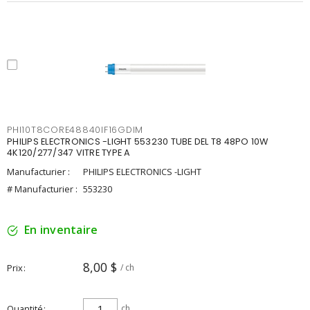
PHI10T8CORE48840IF16GDIM
PHILIPS ELECTRONICS -LIGHT 553230 TUBE DEL T8 48PO 10W
4K120/277/347 VITRE TYPE A
Manufacturier :
PHILIPS ELECTRONICS -LIGHT
# Manufacturier :
553230
En inventaire
8,00 $
Prix
/ ch
Quantité
ch