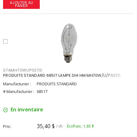
AJOUTER AU
PANIER
STAMH70WUPSSTD
PRODUITS STANDARD 68517 LAMPE DHI HM MH70W/U/PSSTD
Manufacturier :
PRODUITS STANDARD
# Manufacturier :
68517
En inventaire
35,40 $
Prix
/ ch
Écofrais : 1,85 $