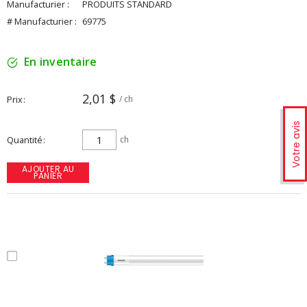
Manufacturier :
PRODUITS STANDARD
# Manufacturier :
69775
En inventaire
2,01 $
Prix
/ ch
Votre avis
Quantité
ch
AJOUTER AU
PANIER