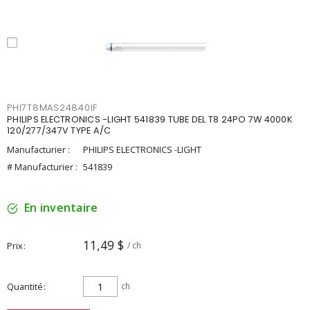
PHI7T8MAS24840IF
PHILIPS ELECTRONICS -LIGHT 541839 TUBE DEL T8 24PO 7W 4000K
120/277/347V TYPE A/C
Manufacturier :
PHILIPS ELECTRONICS -LIGHT
# Manufacturier :
541839
En inventaire
11,49 $
Prix
/ ch
Quantité
ch