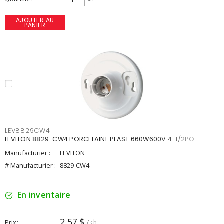
AJOUTER AU
PANIER
LEV8829CW4
LEVITON 8829-CW4 PORCELAINE PLAST 660W600V 4-1/2PO
Manufacturier :
LEVITON
# Manufacturier :
8829-CW4
En inventaire
2,57 $
Prix
/ ch