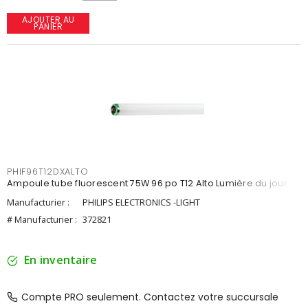
AJOUTER AU
PANIER
PHIF96T12DXALTO
Ampoule tube fluorescent 75W 96 po T12 Alto Lumière du jour
Manufacturier :
PHILIPS ELECTRONICS -LIGHT
# Manufacturier :
372821
En inventaire
Compte PRO seulement. Contactez votre succursale