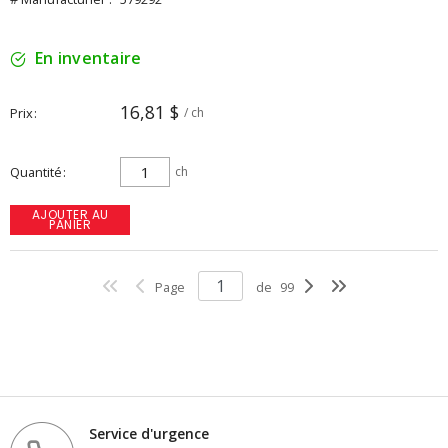
En inventaire
16,81 $
Prix
/ ch
Quantité
ch
AJOUTER AU
PANIER
Page
de
99
Service d'urgence