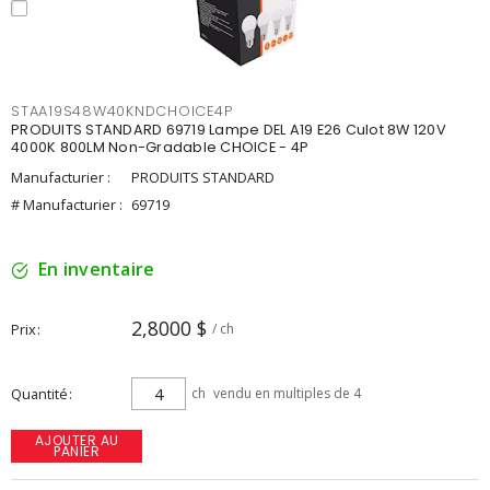
STAA19S48W40KNDCHOICE4P
PRODUITS STANDARD 69719 Lampe DEL A19 E26 Culot 8W 120V
4000K 800LM Non-Gradable CHOICE - 4P
Manufacturier :
PRODUITS STANDARD
# Manufacturier :
69719
En inventaire
2,8000 $
Prix
/ ch
Quantité
ch
vendu en multiples de 4
AJOUTER AU
PANIER