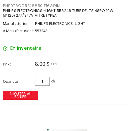
PHI10T8CORE48850IF16GDIM
PHILIPS ELECTRONICS -LIGHT 553248 TUBE DEL T8 48PO 10W
5K120/277/347V VITRE TYPEA
Manufacturier :
PHILIPS ELECTRONICS -LIGHT
# Manufacturier :
553248
En inventaire
8,00 $
Prix
/ ch
Quantité
ch
AJOUTER AU
PANIER