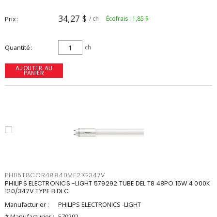
34,27 $
Prix
/ ch
Écofrais : 1,85 $
Quantité
ch
AJOUTER AU
PANIER
PHI15T8COR48840MF21G347V
PHILIPS ELECTRONICS -LIGHT 579292 TUBE DEL T8 48PO 15W 4 000K
120/347V TYPE B DLC
Manufacturier :
PHILIPS ELECTRONICS -LIGHT
# Manufacturier :
579292