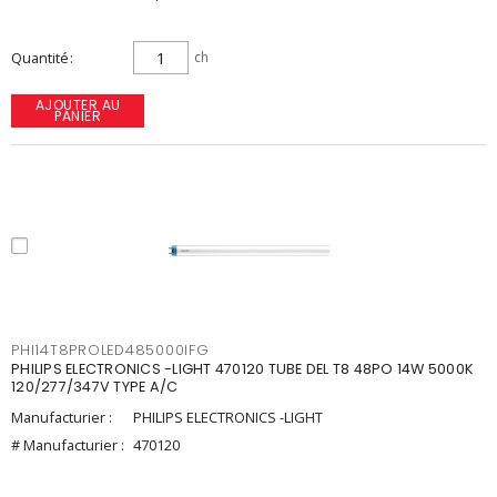
Quantité
ch
AJOUTER AU
PANIER
PHI14T8PROLED485000IFG
PHILIPS ELECTRONICS -LIGHT 470120 TUBE DEL T8 48PO 14W 5000K
120/277/347V TYPE A/C
Manufacturier :
PHILIPS ELECTRONICS -LIGHT
# Manufacturier :
470120