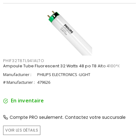
PHIF32T8TL941ALTO
Ampoule Tube Fluorescent 32 Watts 48 po T8 Alto 4100°K
Manufacturier :
PHILIPS ELECTRONICS -LIGHT
# Manufacturier :
479626
En inventaire
Compte PRO seulement. Contactez votre succursale
VOIR LES DÉTAILS