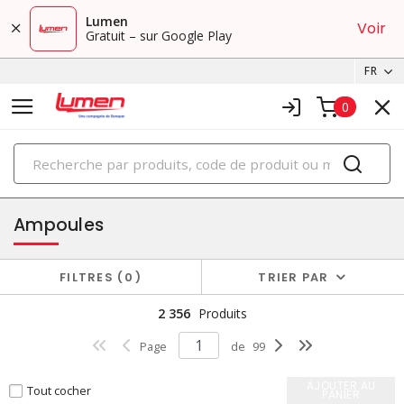
Lumen
Voir
Gratuit – sur Google Play
FR
0
PRODUITS
éclairage
Ampoules
FILTRES
0
TRIER PAR
2 356
Produits
Page
de
99
AJOUTER AU
Tout cocher
PANIER