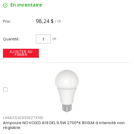
En inventaire
98,24 $
Prix
/ ch
Quantité
ch
AJOUTER AU
PANIER
LAMLEDA199W27KND
Ampoule NOVOLED A19 DEL 9.5W 2700°K 800LM à intensité non
réglable