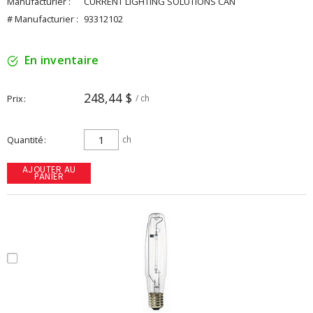
Manufacturier :
CURRENT LIGHTING SOLUTIONS CAN
# Manufacturier :
93312102
En inventaire
248,44 $
Prix
/ ch
Quantité
ch
AJOUTER AU
PANIER