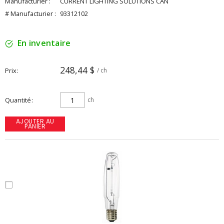
Manufacturier :
CURRENT LIGHTING SOLUTIONS CAN
# Manufacturier :
93312102
En inventaire
248,44 $
Prix
/ ch
Quantité
ch
AJOUTER AU
PANIER