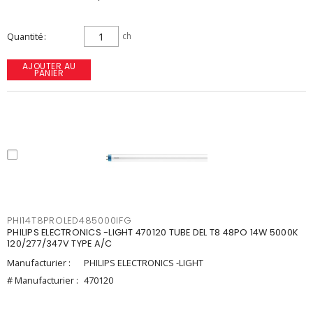
Quantité
ch
AJOUTER AU
PANIER
PHI14T8PROLED485000IFG
PHILIPS ELECTRONICS -LIGHT 470120 TUBE DEL T8 48PO 14W 5000K
120/277/347V TYPE A/C
Manufacturier :
PHILIPS ELECTRONICS -LIGHT
# Manufacturier :
470120