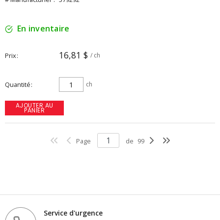
En inventaire
16,81 $
Prix
/ ch
Quantité
ch
AJOUTER AU
PANIER
Page
de
99
Service d'urgence