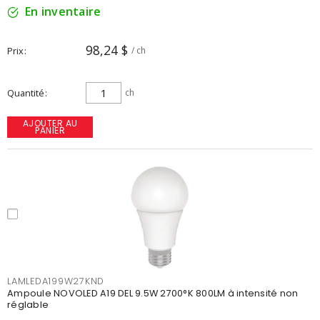
En inventaire
98,24 $
Prix
/ ch
Quantité
ch
AJOUTER AU
PANIER
LAMLEDA199W27KND
Ampoule NOVOLED A19 DEL 9.5W 2700°K 800LM à intensité non
réglable