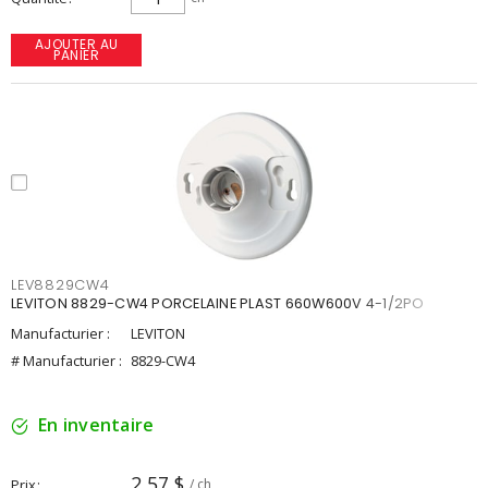
AJOUTER AU
PANIER
LEV8829CW4
LEVITON 8829-CW4 PORCELAINE PLAST 660W600V 4-1/2PO
Manufacturier :
LEVITON
# Manufacturier :
8829-CW4
En inventaire
2,57 $
Prix
/ ch