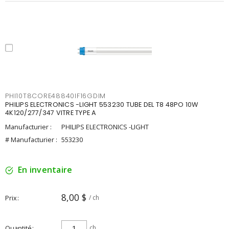
PHI10T8CORE48840IF16GDIM
PHILIPS ELECTRONICS -LIGHT 553230 TUBE DEL T8 48PO 10W
4K120/277/347 VITRE TYPE A
Manufacturier :
PHILIPS ELECTRONICS -LIGHT
# Manufacturier :
553230
En inventaire
8,00 $
Prix
/ ch
Quantité
ch