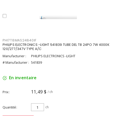
PHI7T8MAS24840IF
PHILIPS ELECTRONICS -LIGHT 541839 TUBE DEL T8 24PO 7W 4000K
120/277/347V TYPE A/C
Manufacturier :
PHILIPS ELECTRONICS -LIGHT
# Manufacturier :
541839
En inventaire
11,49 $
Prix
/ ch
Quantité
ch