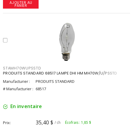
AJOUTER AU
PANIER
STAMH70WUPSSTD
PRODUITS STANDARD 68517 LAMPE DHI HM MH70W/U/PSSTD
Manufacturier :
PRODUITS STANDARD
# Manufacturier :
68517
En inventaire
35,40 $
Prix
/ ch
Écofrais : 1,85 $