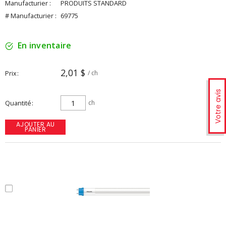
Manufacturier :
PRODUITS STANDARD
# Manufacturier :
69775
En inventaire
2,01 $
Prix
/ ch
Votre avis
Quantité
ch
AJOUTER AU
PANIER