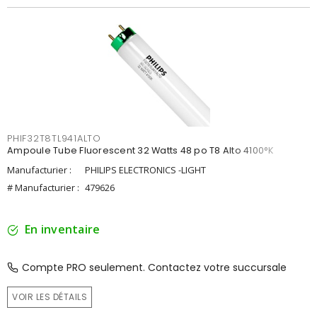
PHIF32T8TL941ALTO
Ampoule Tube Fluorescent 32 Watts 48 po T8 Alto 4100°K
Manufacturier :
PHILIPS ELECTRONICS -LIGHT
# Manufacturier :
479626
En inventaire
Compte PRO seulement. Contactez votre succursale
VOIR LES DÉTAILS