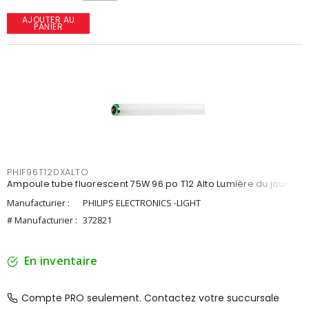
AJOUTER AU
PANIER
PHIF96T12DXALTO
Ampoule tube fluorescent 75W 96 po T12 Alto Lumière du jour
Manufacturier :
PHILIPS ELECTRONICS -LIGHT
# Manufacturier :
372821
En inventaire
Compte PRO seulement. Contactez votre succursale