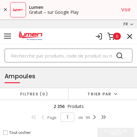
Lumen
Voir
Gratuit – sur Google Play
FR
0
PRODUITS
éclairage
Ampoules
FILTRES
0
TRIER PAR
2 356
Produits
Page
de
99
AJOUTER AU
Tout cocher
PANIER