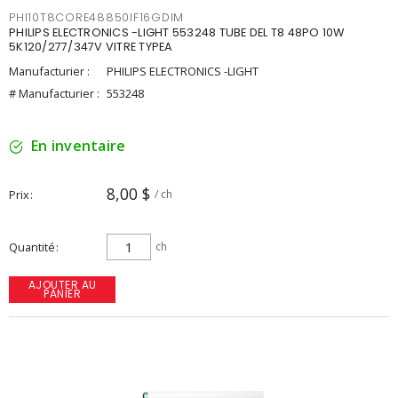
PHI10T8CORE48850IF16GDIM
PHILIPS ELECTRONICS -LIGHT 553248 TUBE DEL T8 48PO 10W
5K120/277/347V VITRE TYPEA
Manufacturier :
PHILIPS ELECTRONICS -LIGHT
# Manufacturier :
553248
En inventaire
8,00 $
Prix
/ ch
Quantité
ch
AJOUTER AU
PANIER