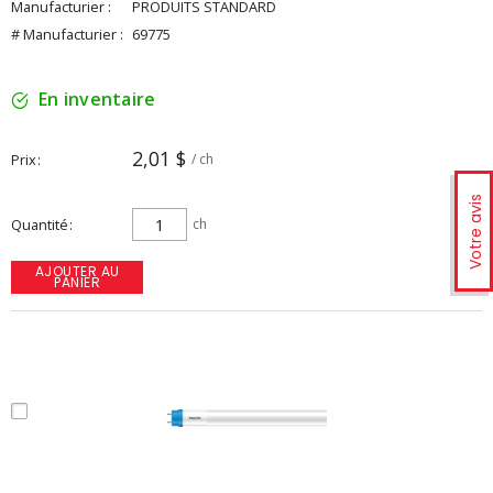
Manufacturier :
PRODUITS STANDARD
# Manufacturier :
69775
En inventaire
2,01 $
Prix
/ ch
Votre avis
Quantité
ch
AJOUTER AU
PANIER