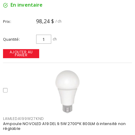
En inventaire
98,24 $
Prix
/ ch
Quantité
ch
AJOUTER AU
PANIER
LAMLEDA199W27KND
Ampoule NOVOLED A19 DEL 9.5W 2700°K 800LM à intensité non
réglable