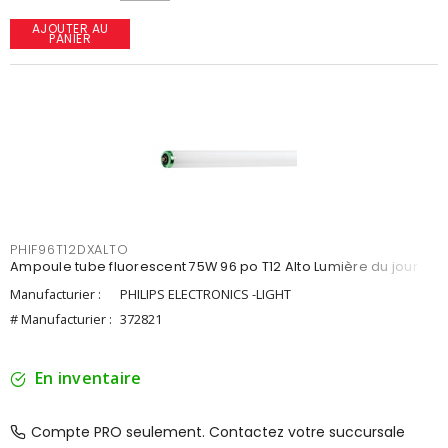
AJOUTER AU
PANIER
PHIF96T12DXALTO
Ampoule tube fluorescent 75W 96 po T12 Alto Lumière du jour
Manufacturier :
PHILIPS ELECTRONICS -LIGHT
# Manufacturier :
372821
En inventaire
Compte PRO seulement. Contactez votre succursale