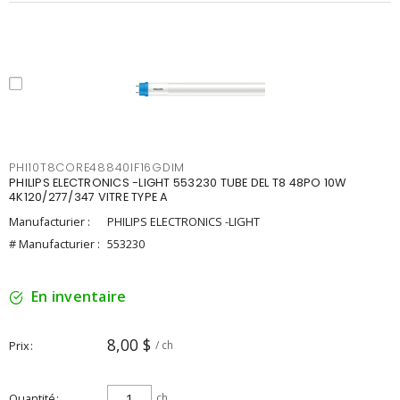
PHI10T8CORE48840IF16GDIM
PHILIPS ELECTRONICS -LIGHT 553230 TUBE DEL T8 48PO 10W
4K120/277/347 VITRE TYPE A
Manufacturier :
PHILIPS ELECTRONICS -LIGHT
# Manufacturier :
553230
En inventaire
8,00 $
Prix
/ ch
Quantité
ch