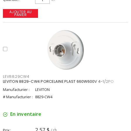
AJOUTER AU
PANIER
LEV8829CW4
LEVITON 8829-CW4 PORCELAINE PLAST 660W600V 4-1/2PO
Manufacturier :
LEVITON
# Manufacturier :
8829-CW4
En inventaire
2,57 $
Prix
/ ch