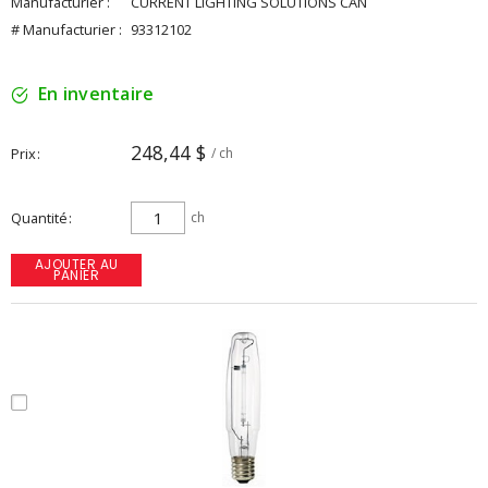
Manufacturier :
CURRENT LIGHTING SOLUTIONS CAN
# Manufacturier :
93312102
En inventaire
248,44 $
Prix
/ ch
Quantité
ch
AJOUTER AU
PANIER