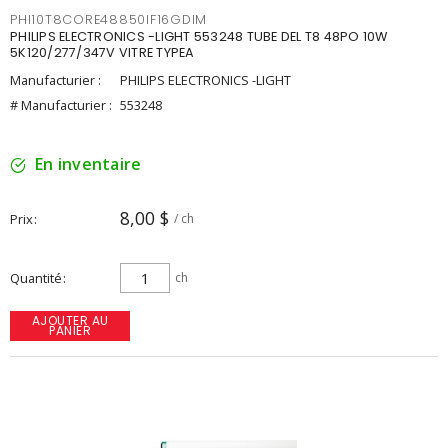
PHI10T8CORE48850IF16GDIM
PHILIPS ELECTRONICS -LIGHT 553248 TUBE DEL T8 48PO 10W
5K120/277/347V VITRE TYPEA
Manufacturier :
PHILIPS ELECTRONICS -LIGHT
# Manufacturier :
553248
En inventaire
8,00 $
Prix
/ ch
Quantité
ch
AJOUTER AU
PANIER