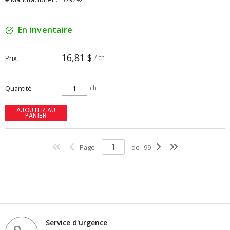
En inventaire
16,81 $
Prix
/ ch
Quantité
ch
AJOUTER AU
PANIER
Page
de
99
Service d'urgence