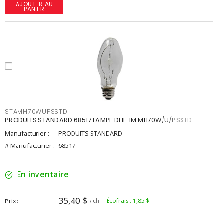
AJOUTER AU
PANIER
STAMH70WUPSSTD
PRODUITS STANDARD 68517 LAMPE DHI HM MH70W/U/PSSTD
Manufacturier :
PRODUITS STANDARD
# Manufacturier :
68517
En inventaire
35,40 $
Prix
/ ch
Écofrais : 1,85 $