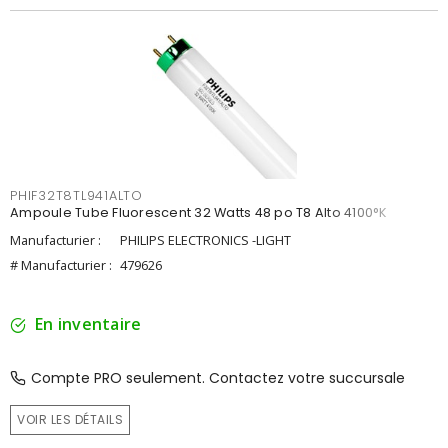
PHIF32T8TL941ALTO
Ampoule Tube Fluorescent 32 Watts 48 po T8 Alto 4100°K
Manufacturier :
PHILIPS ELECTRONICS -LIGHT
# Manufacturier :
479626
En inventaire
Compte PRO seulement. Contactez votre succursale
VOIR LES DÉTAILS