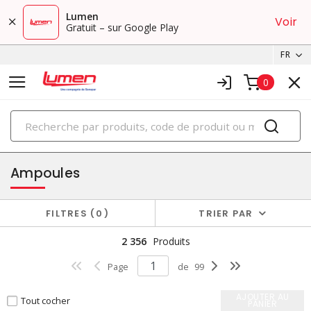
Lumen
Voir
Gratuit – sur Google Play
FR
0
PRODUITS
éclairage
Ampoules
FILTRES
0
TRIER PAR
2 356
Produits
Page
de
99
AJOUTER AU
Tout cocher
PANIER