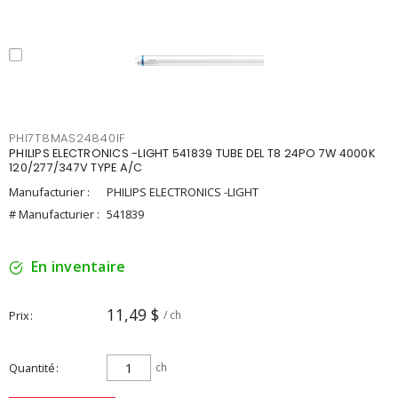
PHI7T8MAS24840IF
PHILIPS ELECTRONICS -LIGHT 541839 TUBE DEL T8 24PO 7W 4000K
120/277/347V TYPE A/C
Manufacturier :
PHILIPS ELECTRONICS -LIGHT
# Manufacturier :
541839
En inventaire
11,49 $
Prix
/ ch
Quantité
ch