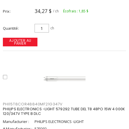
34,27 $
Prix
/ ch
Écofrais : 1,85 $
Quantité
ch
AJOUTER AU
PANIER
PHI15T8COR48840MF21G347V
PHILIPS ELECTRONICS -LIGHT 579292 TUBE DEL T8 48PO 15W 4 000K
120/347V TYPE B DLC
Manufacturier :
PHILIPS ELECTRONICS -LIGHT
# Manufacturier :
579292