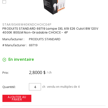
STAA19S48W40KNDCHOICE4P
PRODUITS STANDARD 69719 Lampe DEL A19 E26 Culot 8W 120V
4000K 800LM Non-Gradable CHOICE - 4P
Manufacturier :
PRODUITS STANDARD
# Manufacturier :
69719
En inventaire
2,8000 $
Prix
/ ch
Quantité
ch
vendu en multiples de 4
AJOUTER AU
PANIER