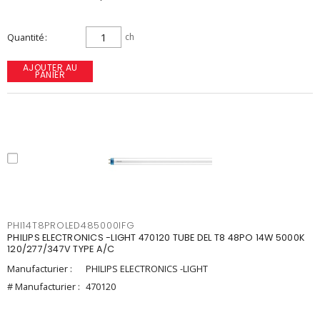
Quantité
ch
AJOUTER AU
PANIER
PHI14T8PROLED485000IFG
PHILIPS ELECTRONICS -LIGHT 470120 TUBE DEL T8 48PO 14W 5000K
120/277/347V TYPE A/C
Manufacturier :
PHILIPS ELECTRONICS -LIGHT
# Manufacturier :
470120