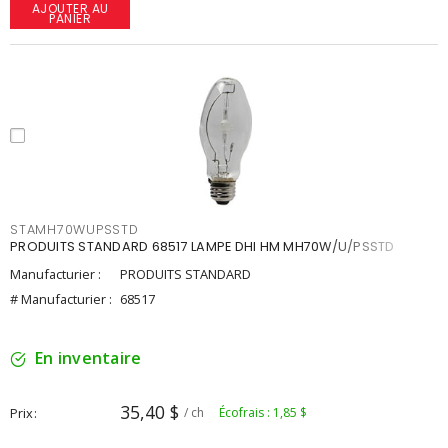
AJOUTER AU
PANIER
STAMH70WUPSSTD
PRODUITS STANDARD 68517 LAMPE DHI HM MH70W/U/PSSTD
Manufacturier :
PRODUITS STANDARD
# Manufacturier :
68517
En inventaire
35,40 $
Prix
/ ch
Écofrais : 1,85 $