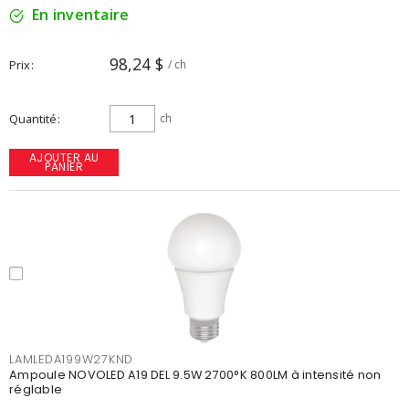
En inventaire
98,24 $
Prix
/ ch
Quantité
ch
AJOUTER AU
PANIER
LAMLEDA199W27KND
Ampoule NOVOLED A19 DEL 9.5W 2700°K 800LM à intensité non
réglable