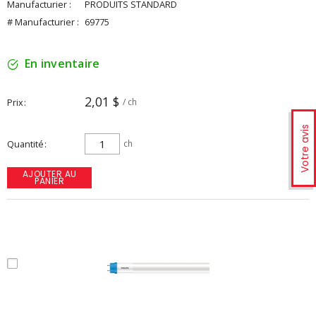
Manufacturier :
PRODUITS STANDARD
# Manufacturier :
69775
En inventaire
2,01 $
Prix
/ ch
Votre avis
Quantité
ch
AJOUTER AU
PANIER