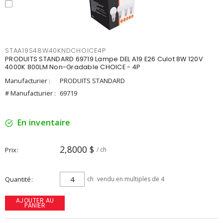
STAA19S48W40KNDCHOICE4P
PRODUITS STANDARD 69719 Lampe DEL A19 E26 Culot 8W 120V
4000K 800LM Non-Gradable CHOICE - 4P
Manufacturier :
PRODUITS STANDARD
# Manufacturier :
69719
En inventaire
2,8000 $
Prix
/ ch
Quantité
ch
vendu en multiples de 4
AJOUTER AU
PANIER