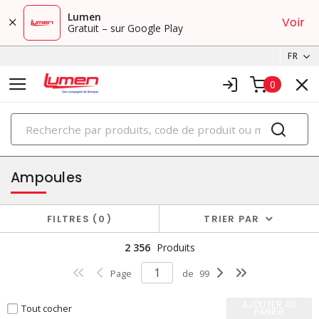
Lumen
Voir
Gratuit – sur Google Play
FR
0
PRODUITS
éclairage
Ampoules
FILTRES
0
TRIER PAR
2 356
Produits
Page
de
99
AJOUTER AU
Tout cocher
PANIER