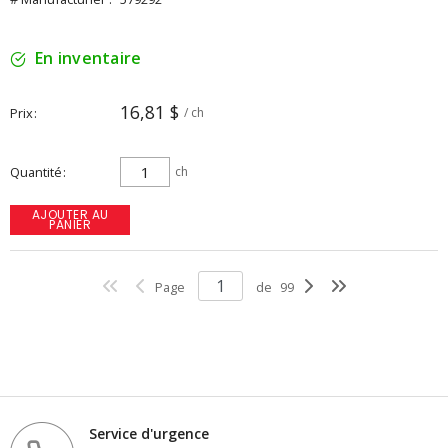
En inventaire
16,81 $
Prix
/ ch
Quantité
ch
AJOUTER AU
PANIER
Page
de
99
Service d'urgence