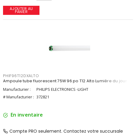
AJOUTER AU
PANIER
PHIF96T12DXALTO
Ampoule tube fluorescent 75W 96 po T12 Alto Lumière du jour
Manufacturier :
PHILIPS ELECTRONICS -LIGHT
# Manufacturier :
372821
En inventaire
Compte PRO seulement. Contactez votre succursale