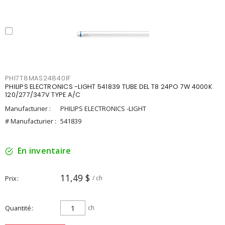
PHI7T8MAS24840IF
PHILIPS ELECTRONICS -LIGHT 541839 TUBE DEL T8 24PO 7W 4000K
120/277/347V TYPE A/C
Manufacturier :
PHILIPS ELECTRONICS -LIGHT
# Manufacturier :
541839
En inventaire
11,49 $
Prix
/ ch
Quantité
ch