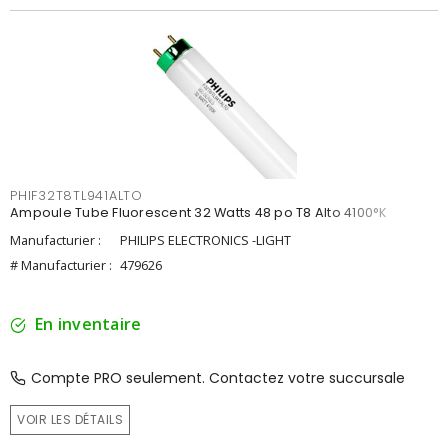
PHIF32T8TL941ALTO
Ampoule Tube Fluorescent 32 Watts 48 po T8 Alto 4100°K
Manufacturier :
PHILIPS ELECTRONICS -LIGHT
# Manufacturier :
479626
En inventaire
Compte PRO seulement. Contactez votre succursale
VOIR LES DÉTAILS