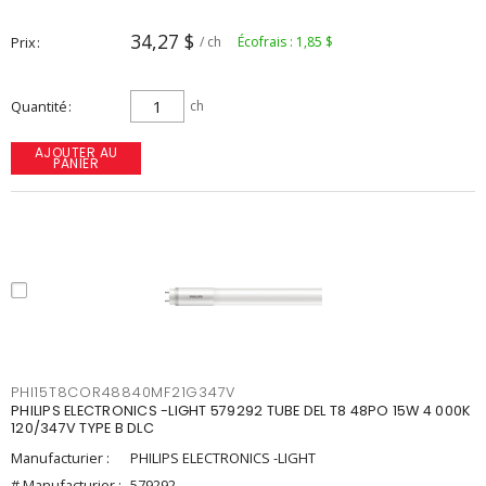
34,27 $
Prix
/ ch
Écofrais : 1,85 $
Quantité
ch
AJOUTER AU
PANIER
PHI15T8COR48840MF21G347V
PHILIPS ELECTRONICS -LIGHT 579292 TUBE DEL T8 48PO 15W 4 000K
120/347V TYPE B DLC
Manufacturier :
PHILIPS ELECTRONICS -LIGHT
# Manufacturier :
579292