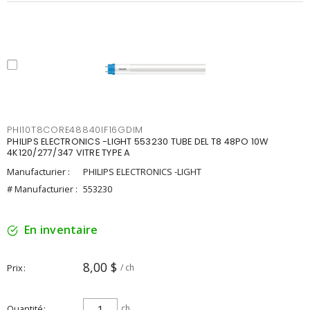
PHI10T8CORE48840IF16GDIM
PHILIPS ELECTRONICS -LIGHT 553230 TUBE DEL T8 48PO 10W
4K120/277/347 VITRE TYPE A
Manufacturier :
PHILIPS ELECTRONICS -LIGHT
# Manufacturier :
553230
En inventaire
8,00 $
Prix
/ ch
Quantité
ch