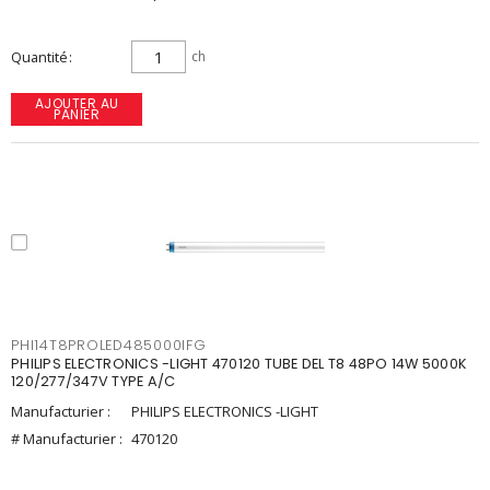
Quantité
ch
AJOUTER AU
PANIER
PHI14T8PROLED485000IFG
PHILIPS ELECTRONICS -LIGHT 470120 TUBE DEL T8 48PO 14W 5000K
120/277/347V TYPE A/C
Manufacturier :
PHILIPS ELECTRONICS -LIGHT
# Manufacturier :
470120