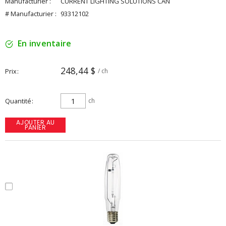
Manufacturier :
CURRENT LIGHTING SOLUTIONS CAN
# Manufacturier :
93312102
En inventaire
248,44 $
Prix
/ ch
Quantité
ch
AJOUTER AU
PANIER