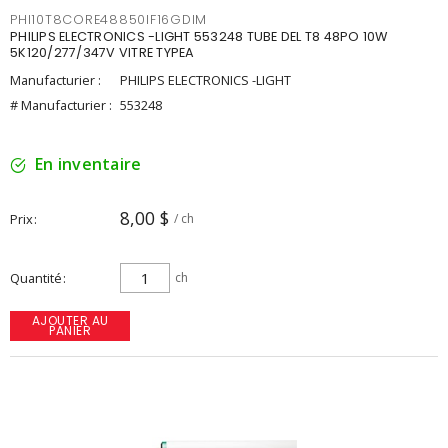
PHI10T8CORE48850IF16GDIM
PHILIPS ELECTRONICS -LIGHT 553248 TUBE DEL T8 48PO 10W
5K120/277/347V VITRE TYPEA
Manufacturier :
PHILIPS ELECTRONICS -LIGHT
# Manufacturier :
553248
En inventaire
8,00 $
Prix
/ ch
Quantité
ch
AJOUTER AU
PANIER