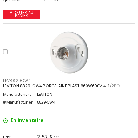
AJOUTER AU
PANIER
LEV8829CW4
LEVITON 8829-CW4 PORCELAINE PLAST 660W600V 4-1/2PO
Manufacturier :
LEVITON
# Manufacturier :
8829-CW4
En inventaire
2,57 $
Prix
/ ch