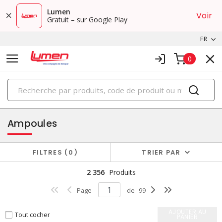
Lumen
Voir
Gratuit – sur Google Play
FR
0
PRODUITS
éclairage
Ampoules
FILTRES
0
TRIER PAR
2 356
Produits
Page
de
99
AJOUTER AU
Tout cocher
PANIER