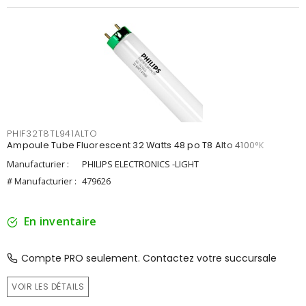
PHIF32T8TL941ALTO
Ampoule Tube Fluorescent 32 Watts 48 po T8 Alto 4100°K
Manufacturier :
PHILIPS ELECTRONICS -LIGHT
# Manufacturier :
479626
En inventaire
Compte PRO seulement. Contactez votre succursale
VOIR LES DÉTAILS