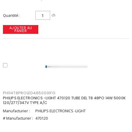
Quantité
ch
AJOUTER AU
PANIER
PHI14T8PROLED485000IFG
PHILIPS ELECTRONICS -LIGHT 470120 TUBE DEL T8 48PO 14W 5000K
120/277/347V TYPE A/C
Manufacturier :
PHILIPS ELECTRONICS -LIGHT
# Manufacturier :
470120