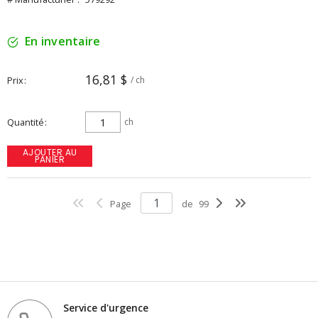
En inventaire
16,81 $
Prix
/ ch
Quantité
ch
AJOUTER AU
PANIER
Page
de
99
Service d'urgence