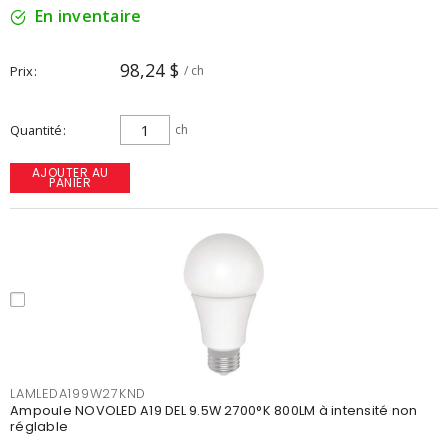
En inventaire
98,24 $
Prix
/ ch
Quantité
ch
AJOUTER AU
PANIER
LAMLEDA199W27KND
Ampoule NOVOLED A19 DEL 9.5W 2700°K 800LM à intensité non
réglable