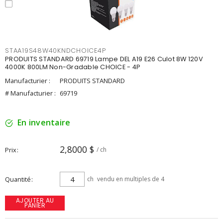
STAA19S48W40KNDCHOICE4P
PRODUITS STANDARD 69719 Lampe DEL A19 E26 Culot 8W 120V
4000K 800LM Non-Gradable CHOICE - 4P
Manufacturier :
PRODUITS STANDARD
# Manufacturier :
69719
En inventaire
2,8000 $
Prix
/ ch
Quantité
ch
vendu en multiples de 4
AJOUTER AU
PANIER