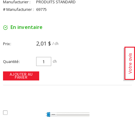
Manufacturier :
PRODUITS STANDARD
# Manufacturier :
69775
En inventaire
2,01 $
Prix
/ ch
Votre avis
Quantité
ch
AJOUTER AU
PANIER