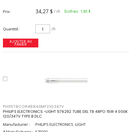
34,27 $
Prix
/ ch
Écofrais : 1,85 $
Quantité
ch
AJOUTER AU
PANIER
PHI15T8COR48840MF21G347V
PHILIPS ELECTRONICS -LIGHT 579292 TUBE DEL T8 48PO 15W 4 000K
120/347V TYPE B DLC
Manufacturier :
PHILIPS ELECTRONICS -LIGHT
# Manufacturier :
579292