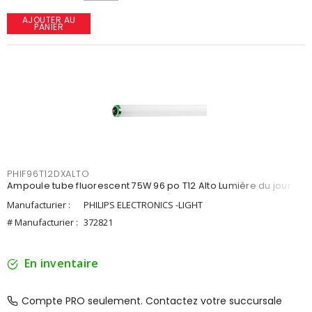
AJOUTER AU
PANIER
PHIF96T12DXALTO
Ampoule tube fluorescent 75W 96 po T12 Alto Lumière du jour
Manufacturier :
PHILIPS ELECTRONICS -LIGHT
# Manufacturier :
372821
En inventaire
Compte PRO seulement. Contactez votre succursale