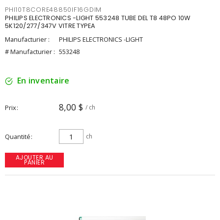
PHI10T8CORE48850IF16GDIM
PHILIPS ELECTRONICS -LIGHT 553248 TUBE DEL T8 48PO 10W
5K120/277/347V VITRE TYPEA
Manufacturier :
PHILIPS ELECTRONICS -LIGHT
# Manufacturier :
553248
En inventaire
8,00 $
Prix
/ ch
Quantité
ch
AJOUTER AU
PANIER