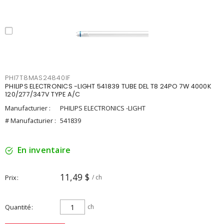
PHI7T8MAS24840IF
PHILIPS ELECTRONICS -LIGHT 541839 TUBE DEL T8 24PO 7W 4000K
120/277/347V TYPE A/C
Manufacturier :
PHILIPS ELECTRONICS -LIGHT
# Manufacturier :
541839
En inventaire
11,49 $
Prix
/ ch
Quantité
ch