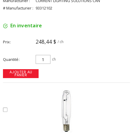
Manufacturier :
CURRENT LIGHTING SOLUTIONS CAN
# Manufacturier :
93312102
En inventaire
248,44 $
Prix
/ ch
Quantité
ch
AJOUTER AU
PANIER