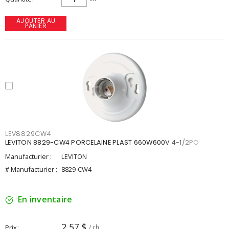
AJOUTER AU
PANIER
LEV8829CW4
LEVITON 8829-CW4 PORCELAINE PLAST 660W600V 4-1/2PO
Manufacturier :
LEVITON
# Manufacturier :
8829-CW4
En inventaire
2,57 $
Prix
/ ch