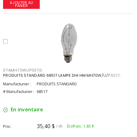
AJOUTER AU
PANIER
STAMH70WUPSSTD
PRODUITS STANDARD 68517 LAMPE DHI HM MH70W/U/PSSTD
Manufacturier :
PRODUITS STANDARD
# Manufacturier :
68517
En inventaire
35,40 $
Prix
/ ch
Écofrais : 1,85 $