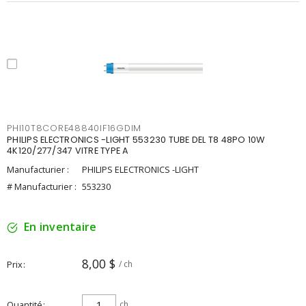
PHI10T8CORE48840IF16GDIM
PHILIPS ELECTRONICS -LIGHT 553230 TUBE DEL T8 48PO 10W
4K120/277/347 VITRE TYPE A
Manufacturier :
PHILIPS ELECTRONICS -LIGHT
# Manufacturier :
553230
En inventaire
8,00 $
Prix
/ ch
Quantité
ch