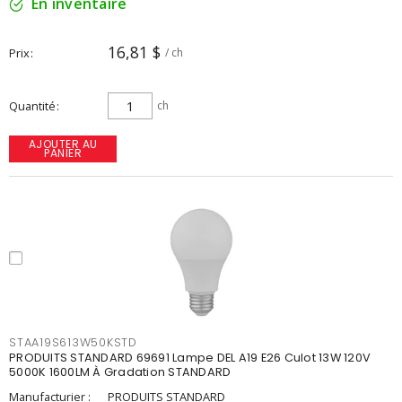
En inventaire
16,81 $
Prix
/ ch
Quantité
ch
AJOUTER AU
PANIER
STAA19S613W50KSTD
PRODUITS STANDARD 69691 Lampe DEL A19 E26 Culot 13W 120V
5000K 1600LM À Gradation STANDARD
Manufacturier :
PRODUITS STANDARD