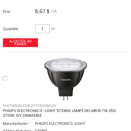
8,67 $
Prix
/ ch
Quantité
ch
AJOUTER AU
PANIER
PHI7MR16LED827F25DIM12V
PHILIPS ELECTRONICS -LIGHT 573865 LAMPE DEL MR16 7W 25D
2700K 12V DIMMABLE
Manufacturier :
PHILIPS ELECTRONICS -LIGHT
# Manufacturier :
573865