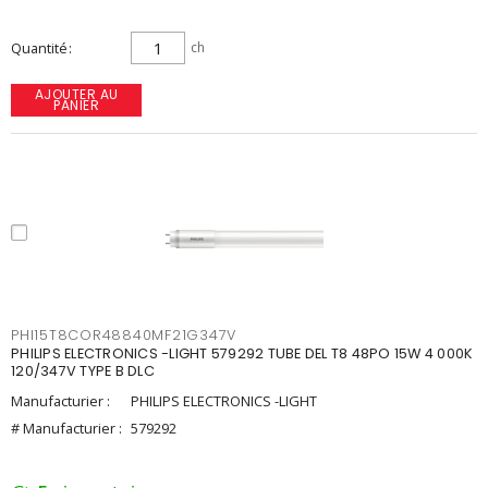
Quantité
ch
AJOUTER AU
PANIER
PHI15T8COR48840MF21G347V
PHILIPS ELECTRONICS -LIGHT 579292 TUBE DEL T8 48PO 15W 4 000K
120/347V TYPE B DLC
Manufacturier :
PHILIPS ELECTRONICS -LIGHT
# Manufacturier :
579292