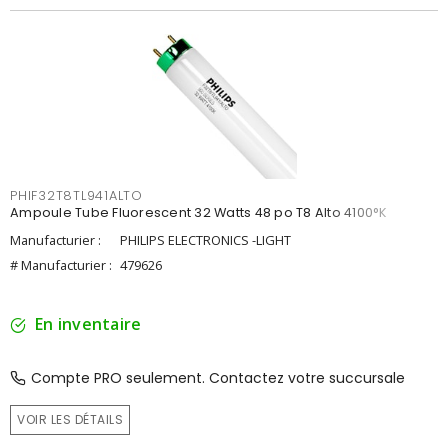
PHIF32T8TL941ALTO
Ampoule Tube Fluorescent 32 Watts 48 po T8 Alto 4100°K
Manufacturier :
PHILIPS ELECTRONICS -LIGHT
# Manufacturier :
479626
En inventaire
Compte PRO seulement. Contactez votre succursale
VOIR LES DÉTAILS