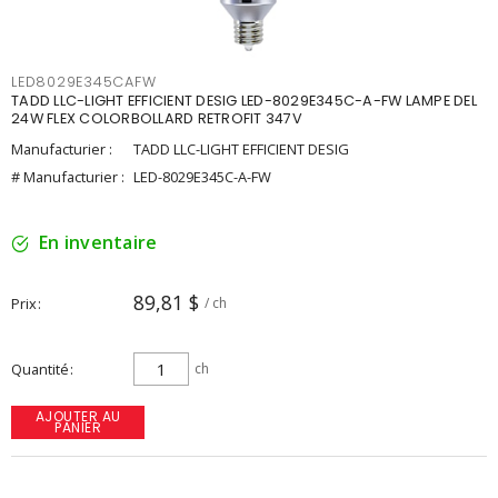
LED8029E345CAFW
TADD LLC-LIGHT EFFICIENT DESIG LED-8029E345C-A-FW LAMPE DEL
24W FLEX COLORBOLLARD RETROFIT 347V
Manufacturier :
TADD LLC-LIGHT EFFICIENT DESIG
# Manufacturier :
LED-8029E345C-A-FW
En inventaire
89,81 $
Prix
/ ch
Quantité
ch
AJOUTER AU
PANIER