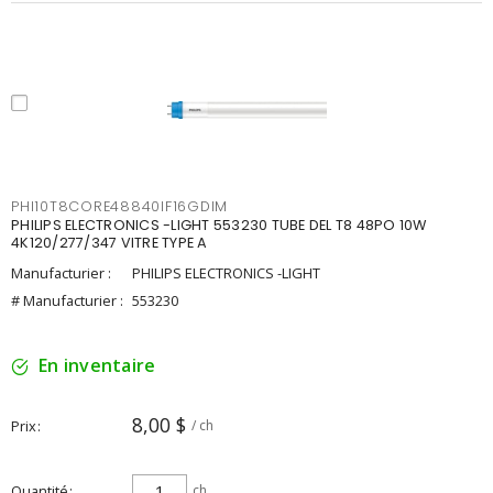
PHI10T8CORE48840IF16GDIM
PHILIPS ELECTRONICS -LIGHT 553230 TUBE DEL T8 48PO 10W
4K120/277/347 VITRE TYPE A
Manufacturier :
PHILIPS ELECTRONICS -LIGHT
# Manufacturier :
553230
En inventaire
8,00 $
Prix
/ ch
Quantité
ch