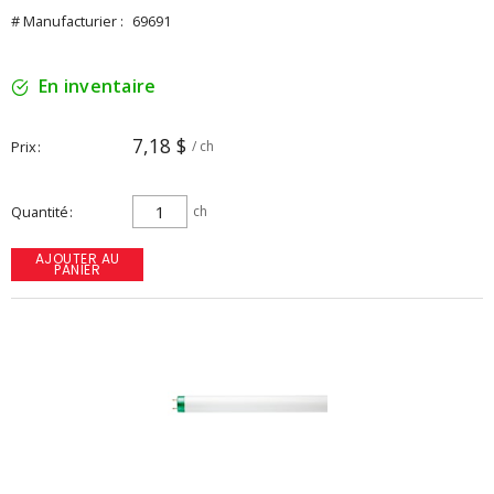
# Manufacturier :
69691
En inventaire
7,18 $
Prix
/ ch
Quantité
ch
AJOUTER AU
PANIER