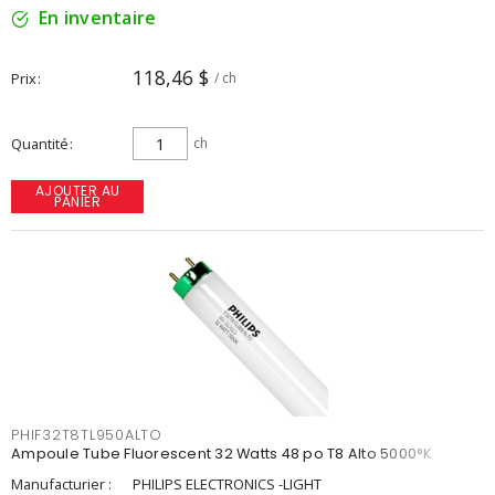
En inventaire
118,46 $
Prix
/ ch
Quantité
ch
AJOUTER AU
PANIER
PHIF32T8TL950ALTO
Ampoule Tube Fluorescent 32 Watts 48 po T8 Alto 5000°K
Manufacturier :
PHILIPS ELECTRONICS -LIGHT