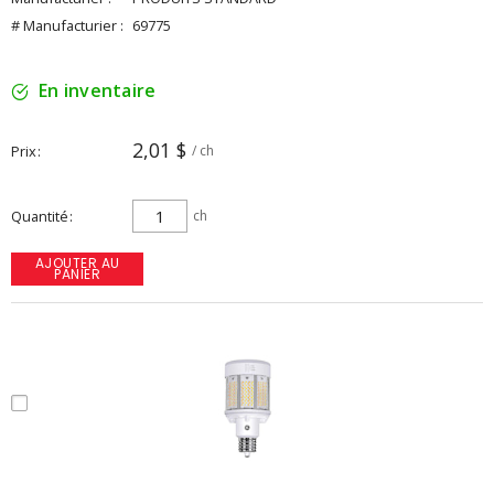
# Manufacturier :
69775
En inventaire
2,01 $
Prix
/ ch
Quantité
ch
AJOUTER AU
PANIER