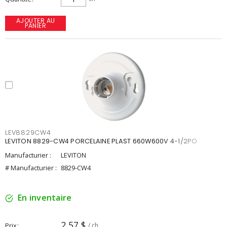
AJOUTER AU
PANIER
LEV8829CW4
LEVITON 8829-CW4 PORCELAINE PLAST 660W600V 4-1/2PO
Manufacturier :
LEVITON
# Manufacturier :
8829-CW4
En inventaire
2,57 $
Prix
/ ch