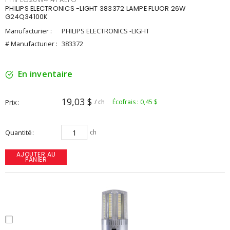
PHILIPS ELECTRONICS -LIGHT 383372 LAMPE FLUOR 26W
G24Q34100K
Manufacturier :
PHILIPS ELECTRONICS -LIGHT
# Manufacturier :
383372
En inventaire
19,03 $
Prix
/ ch
Écofrais : 0,45 $
Quantité
ch
AJOUTER AU
PANIER