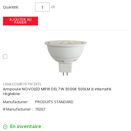
Quantité
ch
AJOUTER AU
PANIER
LAMLEDMR167W3KFL
Ampoule NOVOLED MR16 DEL 7W 3000K 500LM à intensité
réglable
Manufacturier :
PRODUITS STANDARD
# Manufacturier :
70267
En inventaire