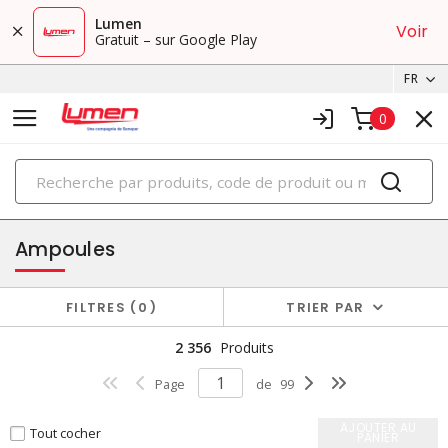
Lumen
Voir
Gratuit – sur Google Play
FR
0
PRODUITS
éclairage
Ampoules
FILTRES
0
TRIER PAR
2 356
Produits
Page
de
99
AJOUTER AU
Tout cocher
PANIER