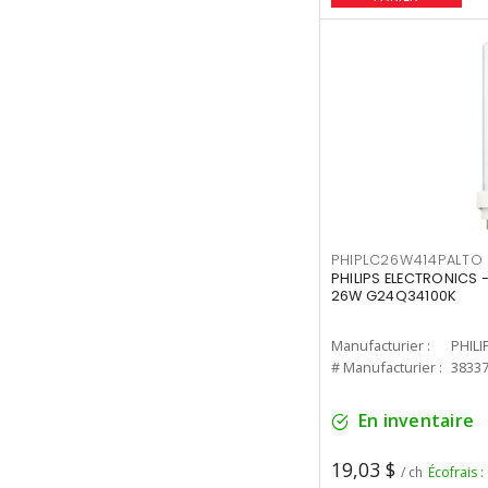
PHIPLC26W414PALTO
PHILIPS ELECTRONICS 
26W G24Q34100K
Manufacturier :
PHILI
# Manufacturier :
3833
En inventaire
19,03 $
/ ch
Écofrais :