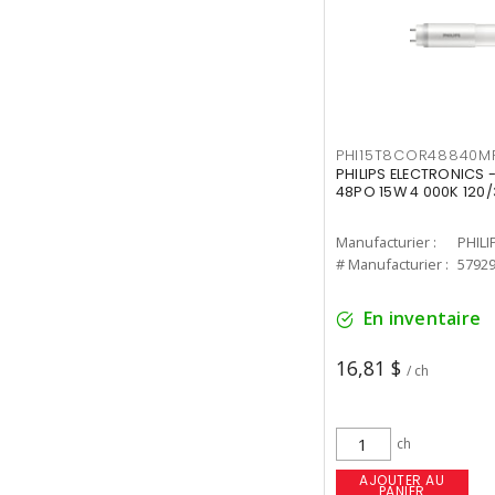
PHI15T8COR48840M
PHILIPS ELECTRONICS 
48PO 15W 4 000K 120/
Manufacturier :
PHILI
# Manufacturier :
5792
En inventaire
16,81 $
/ ch
ch
AJOUTER AU
PANIER