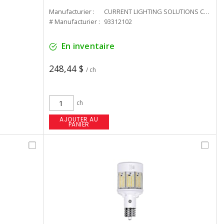
Manufacturier :
CURRENT LIGHTING SOLUTIONS CAN
# Manufacturier :
93312102
En inventaire
248,44 $
/ ch
ch
AJOUTER AU
PANIER