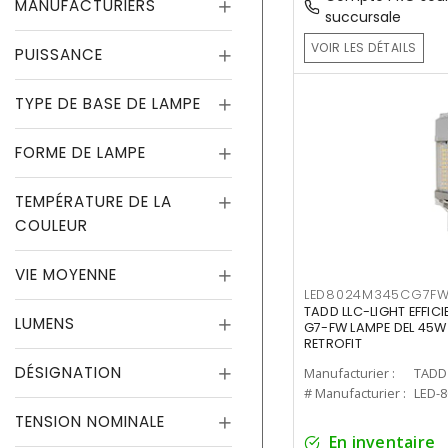
MANUFACTURIERS
succursale
VOIR LES DÉTAILS
PUISSANCE
TYPE DE BASE DE LAMPE
FORME DE LAMPE
TEMPÉRATURE DE LA
COULEUR
VIE MOYENNE
LED8024M345CG7F
TADD LLC-LIGHT EFFIC
LUMENS
G7-FW LAMPE DEL 45W
RETROFIT
DÉSIGNATION
Manufacturier :
TADD 
# Manufacturier :
LED-
TENSION NOMINALE
En inventaire