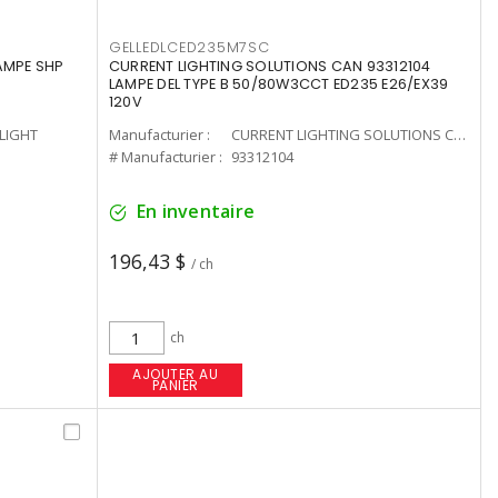
GELLEDLCED235M7SC
LAMPE SHP
CURRENT LIGHTING SOLUTIONS CAN 93312104
LAMPE DEL TYPE B 50/80W3CCT ED235 E26/EX39
120V
-LIGHT
Manufacturier :
CURRENT LIGHTING SOLUTIONS CAN
# Manufacturier :
93312104
En inventaire
196,43 $
/ ch
ch
AJOUTER AU
PANIER