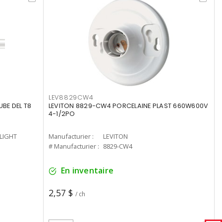
LEV8829CW4
UBE DEL T8
LEVITON 8829-CW4 PORCELAINE PLAST 660W600V
4-1/2PO
-LIGHT
Manufacturier :
LEVITON
# Manufacturier :
8829-CW4
En inventaire
2,57 $
/ ch