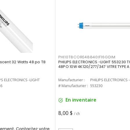
PHI10T8CORE48840IF16GDIM
cent 32 Watts 48 po T8
PHILIPS ELECTRONICS -LIGHT 553230 T
48PO 10W 4K120/277/347 VITRE TYPE A
PS ELECTRONICS -LIGHT
Manufacturier :
PHILIPS ELECTRONICS 
26
# Manufacturier :
553230
En inventaire
8,00 $
/ ch
ement. Contactez votre