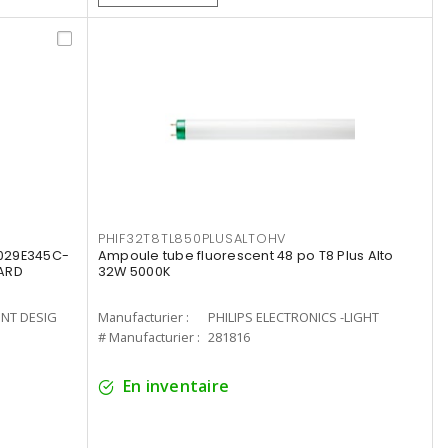
PHIF32T8TL850PLUSALTOHV
8029E345C-
Ampoule tube fluorescent 48 po T8 Plus Alto
LARD
32W 5000K
ENT DESIG
Manufacturier :
PHILIPS ELECTRONICS -LIGHT
# Manufacturier :
281816
En inventaire