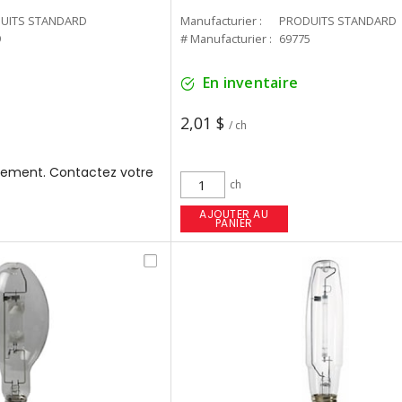
UITS STANDARD
Manufacturier :
PRODUITS STANDARD
9
# Manufacturier :
69775
En inventaire
2,01 $
/ ch
ement. Contactez votre
ch
AJOUTER AU
PANIER