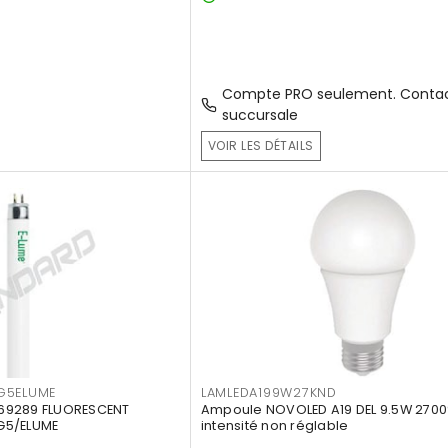
Compte PRO seulement. Contac
succursale
VOIR LES DÉTAILS
G5ELUME
LAMLEDA199W27KND
69289 FLUORESCENT
Ampoule NOVOLED A19 DEL 9.5W 2700
G5/ELUME
intensité non réglable