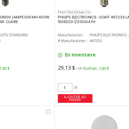
PHIC150S55ALTO
68500 LAMPE DHI MH 400W
PHILIPS ELECTRONICS -LIGHT 467233 
0K CLAIRE
150ED23 1/2GOLIATH
UITS STANDARD
Manufacturier :
PHILIPS ELECTRONICS 
0
# Manufacturier :
467233
En inventaire
29,13 $
 1,85 $
/ ch
Écofrais : 1,85 $
ch
AJOUTER AU
PANIER