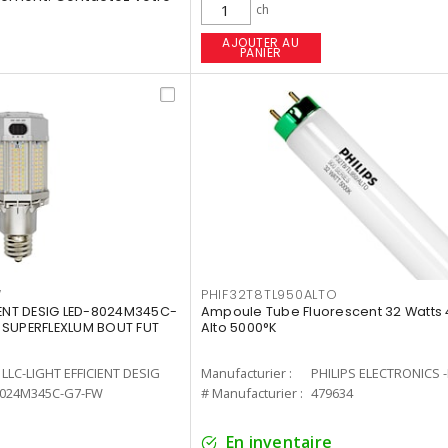
ch
AJOUTER AU
PANIER
W
PHIF32T8TL950ALTO
IENT DESIG LED-8024M345C-
Ampoule Tube Fluorescent 32 Watts 
 SUPERFLEXLUM BOUT FUT
Alto 5000°K
LLC-LIGHT EFFICIENT DESIG
Manufacturier :
PHILIPS ELECTRONICS 
8024M345C-G7-FW
# Manufacturier :
479634
En inventaire