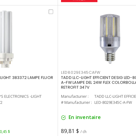
LED8029E345CAFW
-LIGHT 383372 LAMPE FLUOR
TADD LLC-LIGHT EFFICIENT DESIG LED-
A-FW LAMPE DEL 24W FLEX COLORBOL
RETROFIT 347V
PS ELECTRONICS -LIGHT
Manufacturier :
TADD LLC-LIGHT EFFICI
72
# Manufacturier :
LED-8029E345C-A-FW
En inventaire
89,81 $
 0,45 $
/ ch