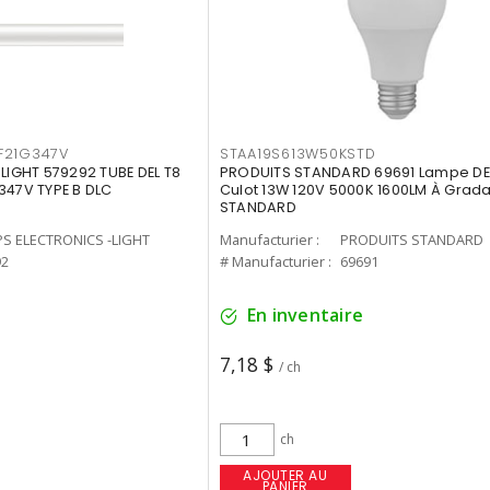
F21G347V
STAA19S613W50KSTD
-LIGHT 579292 TUBE DEL T8
PRODUITS STANDARD 69691 Lampe DEL
347V TYPE B DLC
Culot 13W 120V 5000K 1600LM À Grada
STANDARD
PS ELECTRONICS -LIGHT
Manufacturier :
PRODUITS STANDARD
92
# Manufacturier :
69691
En inventaire
7,18 $
/ ch
ch
AJOUTER AU
PANIER