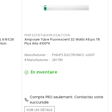
PHIF32T8TL841PLUSALTOHV
 A19 E26
Ampoule Tube Fluorescent 32 Watts 48 po T8
tion
Plus Alto 4100°K
Manufacturier :
PHILIPS ELECTRONICS -LIGHT
# Manufacturier :
281790
En inventaire
Compte PRO seulement. Contactez votre
succursale
VOIR LES DÉTAILS