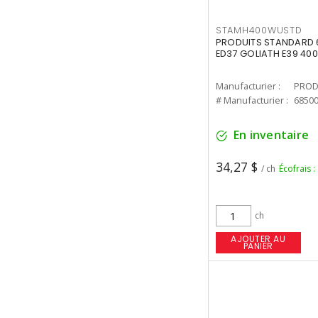
STAMH400WUSTD
PRODUITS STANDARD 
ED37 GOLIATH E39 400
Manufacturier :
PROD
# Manufacturier :
6850
En inventaire
34,27 $
/ ch
Écofrais :
ch
AJOUTER AU
PANIER