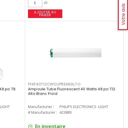
ch
Votre avis
AJOUTER AU
PANIER
PHIF40T12CWSUPREMEALTO
48 po T8
Ampoule Tube Fluorescent 40 Watts 48 po T12
Alto Blanc Froid
-LIGHT
Manufacturier :
PHILIPS ELECTRONICS -LIGHT
# Manufacturier :
423889
En inventaire