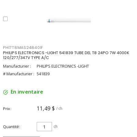
PHI7T8MAS24840IF
PHILIPS ELECTRONICS -LIGHT 541839 TUBE DEL T8 24PO 7W 4000K
120/277/347V TYPE A/C
Manufacturier :
PHILIPS ELECTRONICS -LIGHT
# Manufacturier :
541839
En inventaire
11,49 $
Prix
/ ch
Quantité
ch