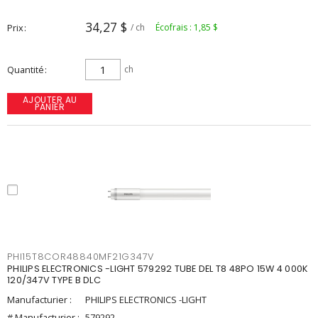
34,27 $
Prix
/ ch
Écofrais : 1,85 $
Quantité
ch
AJOUTER AU
PANIER
PHI15T8COR48840MF21G347V
PHILIPS ELECTRONICS -LIGHT 579292 TUBE DEL T8 48PO 15W 4 000K
120/347V TYPE B DLC
Manufacturier :
PHILIPS ELECTRONICS -LIGHT
# Manufacturier :
579292