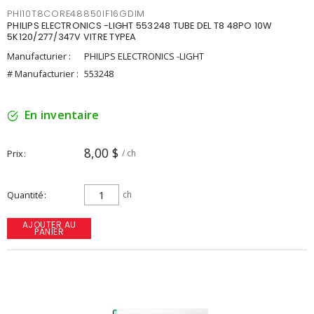
PHI10T8CORE48850IF16GDIM
PHILIPS ELECTRONICS -LIGHT 553248 TUBE DEL T8 48PO 10W
5K120/277/347V VITRE TYPEA
Manufacturier :
PHILIPS ELECTRONICS -LIGHT
# Manufacturier :
553248
En inventaire
8,00 $
Prix
/ ch
Quantité
ch
AJOUTER AU
PANIER