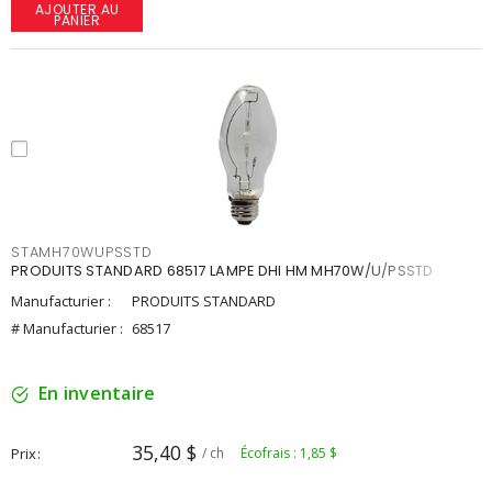
AJOUTER AU
PANIER
STAMH70WUPSSTD
PRODUITS STANDARD 68517 LAMPE DHI HM MH70W/U/PSSTD
Manufacturier :
PRODUITS STANDARD
# Manufacturier :
68517
En inventaire
35,40 $
Prix
/ ch
Écofrais : 1,85 $