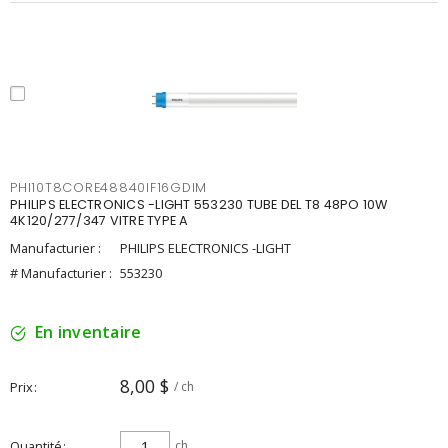
PHI10T8CORE48840IF16GDIM
PHILIPS ELECTRONICS -LIGHT 553230 TUBE DEL T8 48PO 10W
4K120/277/347 VITRE TYPE A
Manufacturier :
PHILIPS ELECTRONICS -LIGHT
# Manufacturier :
553230
En inventaire
8,00 $
Prix
/ ch
Quantité
ch