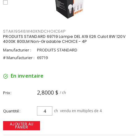
STAA19S48W40KNDCHOICE4P
PRODUITS STANDARD 69719 Lampe DEL A19 E26 Culot 8W 120V
4000K 800LM Non-Gradable CHOICE - 4P
Manufacturier :
PRODUITS STANDARD
# Manufacturier :
69719
En inventaire
2,8000 $
Prix
/ ch
Quantité
ch
vendu en multiples de 4
AJOUTER AU
PANIER