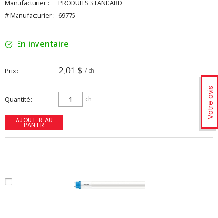
Manufacturier :
PRODUITS STANDARD
# Manufacturier :
69775
En inventaire
2,01 $
Prix
/ ch
Votre avis
Quantité
ch
AJOUTER AU
PANIER