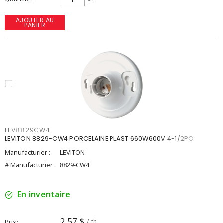
AJOUTER AU
PANIER
LEV8829CW4
LEVITON 8829-CW4 PORCELAINE PLAST 660W600V 4-1/2PO
Manufacturier :
LEVITON
# Manufacturier :
8829-CW4
En inventaire
2,57 $
Prix
/ ch