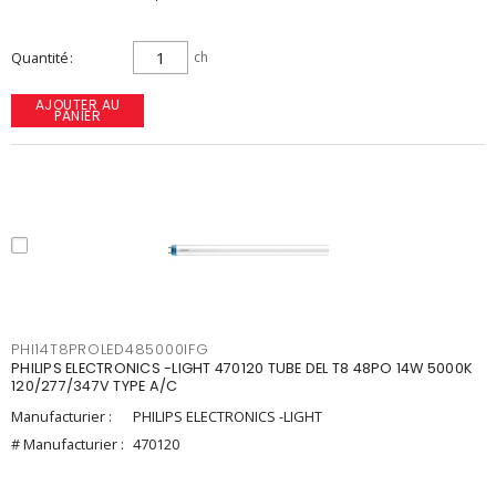
Quantité
ch
AJOUTER AU
PANIER
PHI14T8PROLED485000IFG
PHILIPS ELECTRONICS -LIGHT 470120 TUBE DEL T8 48PO 14W 5000K
120/277/347V TYPE A/C
Manufacturier :
PHILIPS ELECTRONICS -LIGHT
# Manufacturier :
470120