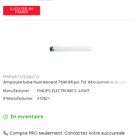
AJOUTER AU
PANIER
PHIF96T12DXALTO
Ampoule tube fluorescent 75W 96 po T12 Alto Lumière du jour
Manufacturier :
PHILIPS ELECTRONICS -LIGHT
# Manufacturier :
372821
En inventaire
Compte PRO seulement. Contactez votre succursale