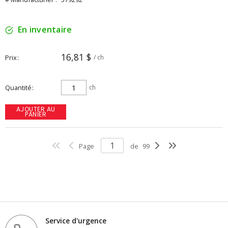
En inventaire
16,81 $
Prix
/ ch
Quantité
ch
AJOUTER AU
PANIER
Page
de
99
Service d'urgence