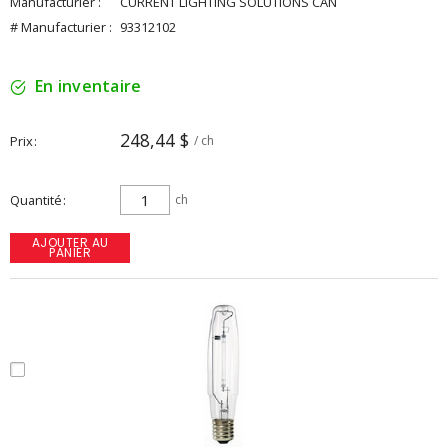
Manufacturier :
CURRENT LIGHTING SOLUTIONS CAN
# Manufacturier :
93312102
En inventaire
248,44 $
Prix
/ ch
Quantité
ch
AJOUTER AU
PANIER