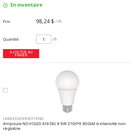
En inventaire
98,24 $
Prix
/ ch
Quantité
ch
AJOUTER AU
PANIER
LAMLEDA199W27KND
Ampoule NOVOLED A19 DEL 9.5W 2700°K 800LM à intensité non
réglable