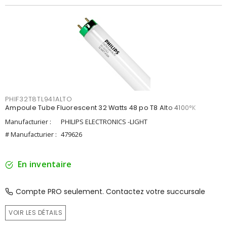
PHIF32T8TL941ALTO
Ampoule Tube Fluorescent 32 Watts 48 po T8 Alto 4100°K
Manufacturier :
PHILIPS ELECTRONICS -LIGHT
# Manufacturier :
479626
En inventaire
Compte PRO seulement. Contactez votre succursale
VOIR LES DÉTAILS