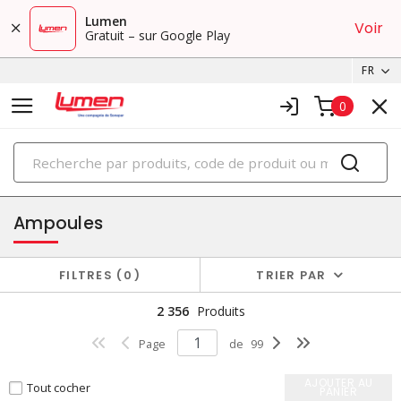
Lumen
Voir
Gratuit – sur Google Play
FR
0
PRODUITS
éclairage
Ampoules
FILTRES
0
TRIER PAR
2 356
Produits
Page
de
99
AJOUTER AU
Tout cocher
PANIER