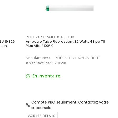
PHIF32T8TL841PLUSALTOHV
 A19 E26
Ampoule Tube Fluorescent 32 Watts 48 po T8
tion
Plus Alto 4100°K
Manufacturier :
PHILIPS ELECTRONICS -LIGHT
# Manufacturier :
281790
En inventaire
Compte PRO seulement. Contactez votre
succursale
VOIR LES DÉTAILS