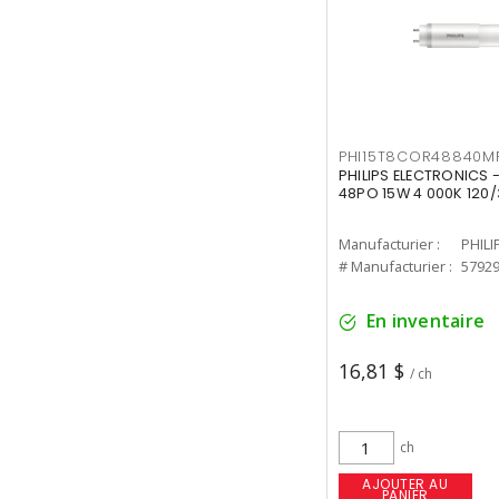
PHI15T8COR48840M
PHILIPS ELECTRONICS 
48PO 15W 4 000K 120/
Manufacturier :
PHILI
# Manufacturier :
5792
En inventaire
16,81 $
/ ch
ch
AJOUTER AU
PANIER