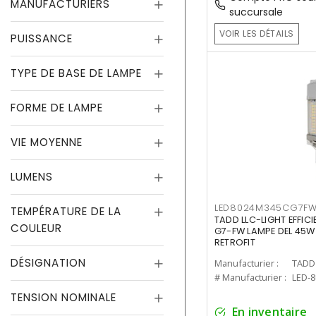
MANUFACTURIERS
succursale
VOIR LES DÉTAILS
PUISSANCE
TYPE DE BASE DE LAMPE
FORME DE LAMPE
VIE MOYENNE
LUMENS
LED8024M345CG7F
TEMPÉRATURE DE LA
TADD LLC-LIGHT EFFIC
COULEUR
G7-FW LAMPE DEL 45W
RETROFIT
DÉSIGNATION
Manufacturier :
TADD 
# Manufacturier :
LED-
TENSION NOMINALE
En inventaire