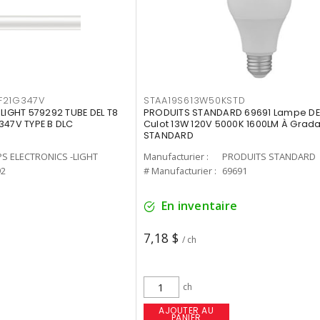
F21G347V
STAA19S613W50KSTD
-LIGHT 579292 TUBE DEL T8
PRODUITS STANDARD 69691 Lampe DEL
347V TYPE B DLC
Culot 13W 120V 5000K 1600LM À Grada
STANDARD
PS ELECTRONICS -LIGHT
Manufacturier :
PRODUITS STANDARD
92
# Manufacturier :
69691
En inventaire
7,18 $
/ ch
ch
AJOUTER AU
PANIER