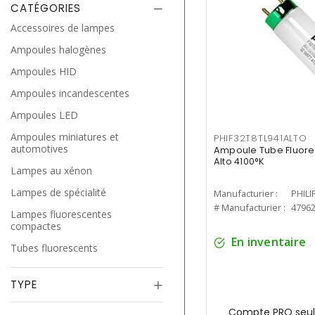
CATÉGORIES
Accessoires de lampes
Ampoules halogènes
Ampoules HID
Ampoules incandescentes
Ampoules LED
Ampoules miniatures et
PHIF32T8TL941ALTO
automotives
Ampoule Tube Fluores
Alto 4100°K
Lampes au xénon
Lampes de spécialité
Manufacturier :
PHILI
# Manufacturier :
4796
Lampes fluorescentes
compactes
En inventaire
Tubes fluorescents
TYPE
Compte PRO seul