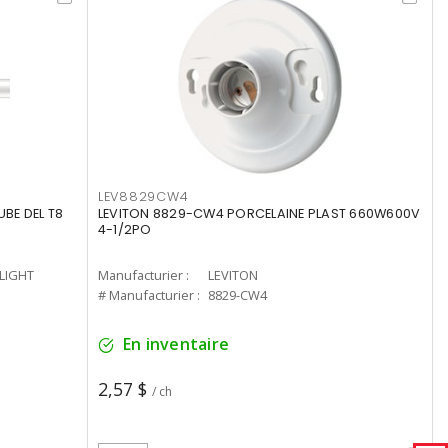
LEV8829CW4
UBE DEL T8
LEVITON 8829-CW4 PORCELAINE PLAST 660W600V
4-1/2PO
-LIGHT
Manufacturier :
LEVITON
# Manufacturier :
8829-CW4
En inventaire
2,57 $
/ ch