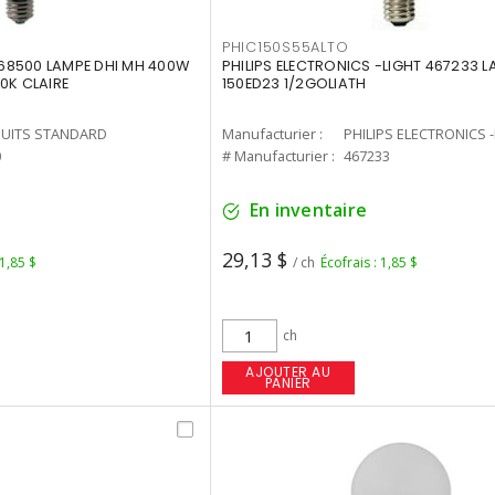
PHIC150S55ALTO
68500 LAMPE DHI MH 400W
PHILIPS ELECTRONICS -LIGHT 467233 
0K CLAIRE
150ED23 1/2GOLIATH
UITS STANDARD
Manufacturier :
PHILIPS ELECTRONICS 
0
# Manufacturier :
467233
En inventaire
29,13 $
 1,85 $
/ ch
Écofrais : 1,85 $
ch
AJOUTER AU
PANIER