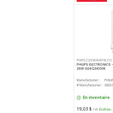
PHIPLC26W414PALTO
PHILIPS ELECTRONICS 
26W G24Q34100K
Manufacturier :
PHILI
# Manufacturier :
3833
En inventaire
19,03 $
/ ch
Écofrais :