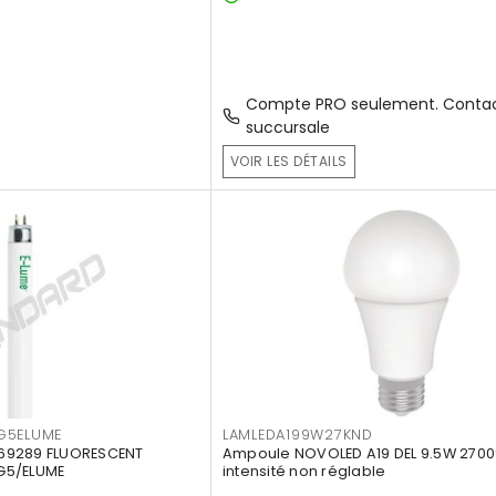
Compte PRO seulement. Contac
succursale
VOIR LES DÉTAILS
G5ELUME
LAMLEDA199W27KND
69289 FLUORESCENT
Ampoule NOVOLED A19 DEL 9.5W 2700
G5/ELUME
intensité non réglable