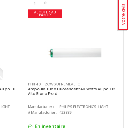
ch
Votre avis
AJOUTER AU
PANIER
PHIF40T12CWSUPREMEALTO
48 po T8
Ampoule Tube Fluorescent 40 Watts 48 po T12
Alto Blanc Froid
-LIGHT
Manufacturier :
PHILIPS ELECTRONICS -LIGHT
# Manufacturier :
423889
En inventaire