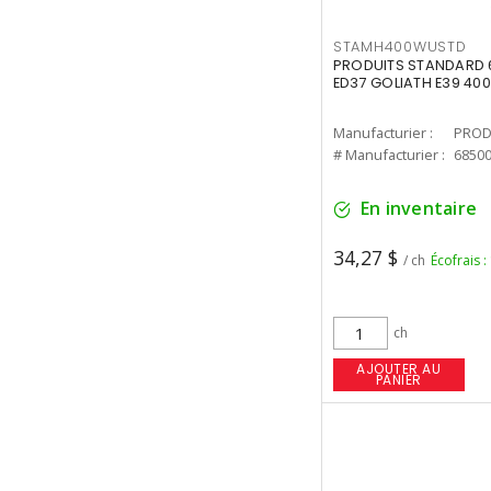
STAMH400WUSTD
PRODUITS STANDARD 
ED37 GOLIATH E39 400
Manufacturier :
PROD
# Manufacturier :
6850
En inventaire
34,27 $
/ ch
Écofrais :
ch
AJOUTER AU
PANIER