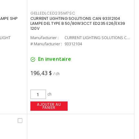
GELLEDLCED235M7SC
LAMPE SHP
CURRENT LIGHTING SOLUTIONS CAN 93312104
LAMPE DEL TYPE B 50/80W3CCT ED235 E26/EX39
120V
-LIGHT
Manufacturier :
CURRENT LIGHTING SOLUTIONS CAN
# Manufacturier :
93312104
En inventaire
196,43 $
/ ch
ch
AJOUTER AU
PANIER