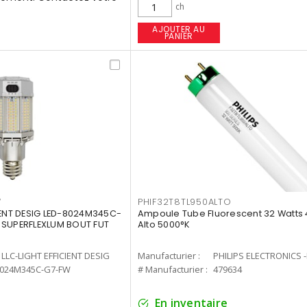
ch
AJOUTER AU
PANIER
W
PHIF32T8TL950ALTO
IENT DESIG LED-8024M345C-
Ampoule Tube Fluorescent 32 Watts 
 SUPERFLEXLUM BOUT FUT
Alto 5000°K
LLC-LIGHT EFFICIENT DESIG
Manufacturier :
PHILIPS ELECTRONICS 
8024M345C-G7-FW
# Manufacturier :
479634
En inventaire