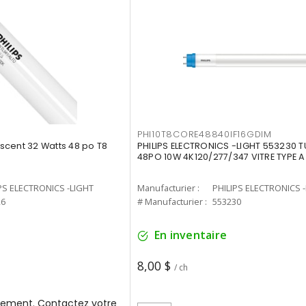
PHI10T8CORE48840IF16GDIM
cent 32 Watts 48 po T8
PHILIPS ELECTRONICS -LIGHT 553230 T
48PO 10W 4K120/277/347 VITRE TYPE A
PS ELECTRONICS -LIGHT
Manufacturier :
PHILIPS ELECTRONICS 
26
# Manufacturier :
553230
En inventaire
8,00 $
/ ch
ement. Contactez votre