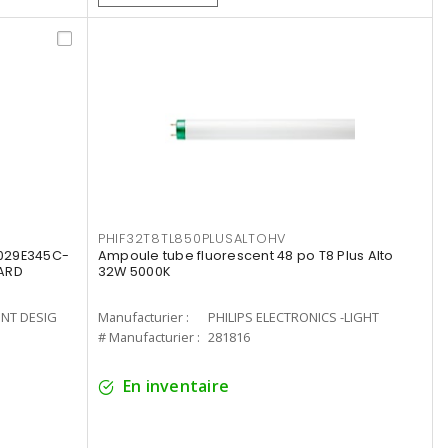
PHIF32T8TL850PLUSALTOHV
8029E345C-
Ampoule tube fluorescent 48 po T8 Plus Alto
LARD
32W 5000K
ENT DESIG
Manufacturier :
PHILIPS ELECTRONICS -LIGHT
# Manufacturier :
281816
En inventaire