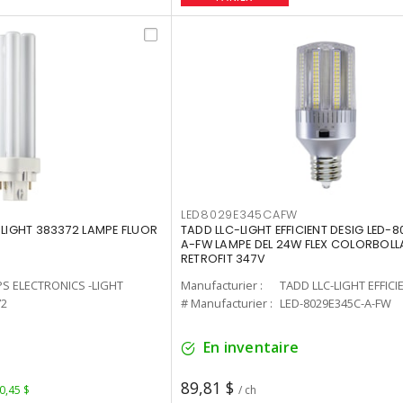
LED8029E345CAFW
-LIGHT 383372 LAMPE FLUOR
TADD LLC-LIGHT EFFICIENT DESIG LED-
A-FW LAMPE DEL 24W FLEX COLORBOL
RETROFIT 347V
PS ELECTRONICS -LIGHT
Manufacturier :
TADD LLC-LIGHT EFFICI
72
# Manufacturier :
LED-8029E345C-A-FW
En inventaire
89,81 $
 0,45 $
/ ch