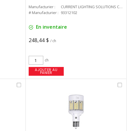
Manufacturier :
CURRENT LIGHTING SOLUTIONS CAN
# Manufacturier :
93312102
En inventaire
248,44 $
/ ch
ch
AJOUTER AU
PANIER