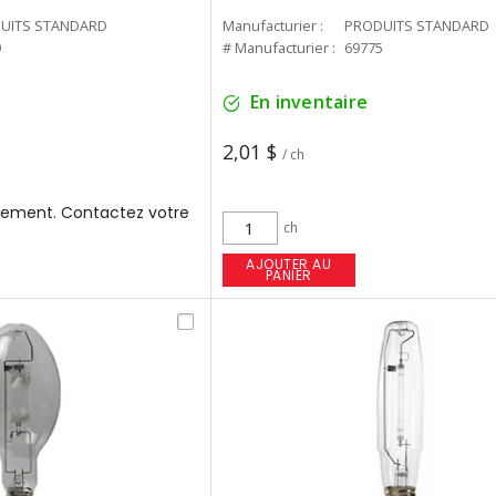
UITS STANDARD
Manufacturier :
PRODUITS STANDARD
9
# Manufacturier :
69775
En inventaire
2,01 $
/ ch
ement. Contactez votre
ch
AJOUTER AU
PANIER