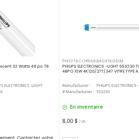
PHI10T8CORE48840IF16GDIM
cent 32 Watts 48 po T8
PHILIPS ELECTRONICS -LIGHT 553230 T
48PO 10W 4K120/277/347 VITRE TYPE A
PS ELECTRONICS -LIGHT
Manufacturier :
PHILIPS ELECTRONICS 
26
# Manufacturier :
553230
En inventaire
8,00 $
/ ch
ement. Contactez votre