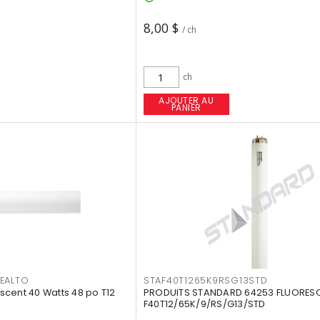
8,00 $
/ ch
ch
AJOUTER AU
PANIER
EALTO
STAF40T1265K9RSG13STD
cent 40 Watts 48 po T12
PRODUITS STANDARD 64253 FLUORES
F40T12/65K/9/RS/G13/STD