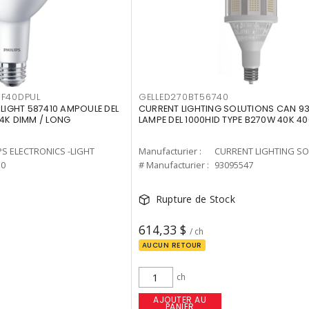
F40DPUL
GELLED270BT56740
-LIGHT 587410 AMPOULE DEL
CURRENT LIGHTING SOLUTIONS CAN 9
 4K DIMM / LONG
LAMPE DEL 1000HID TYPE B270W 40K 4
PS ELECTRONICS -LIGHT
Manufacturier :
10
# Manufacturier :
93095547
Rupture de Stock
614,33 $
/ ch
AUCUN RETOUR
ch
AJOUTER AU
PANIER