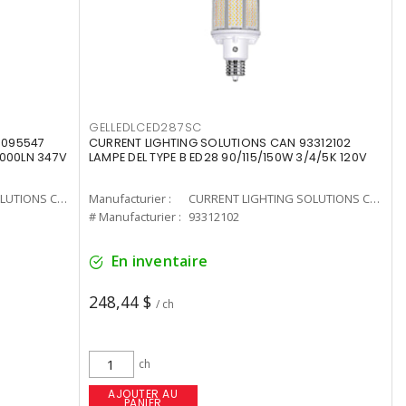
GELLEDLCED287SC
3095547
CURRENT LIGHTING SOLUTIONS CAN 93312102
0000LN 347V
LAMPE DEL TYPE B ED28 90/115/150W 3/4/5K 120V
CURRENT LIGHTING SOLUTIONS CAN
Manufacturier :
CURRENT LIGHTING SOLUTIONS CAN
# Manufacturier :
93312102
En inventaire
248,44 $
/ ch
ch
AJOUTER AU
PANIER