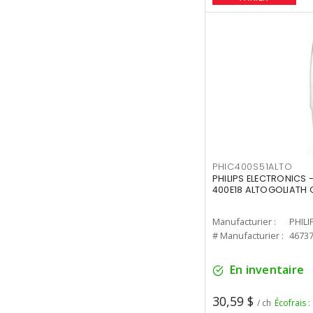
PHIC400S51ALTO
PHILIPS ELECTRONICS 
400E18 ALTOGOLIATH C
Manufacturier :
PHILI
# Manufacturier :
4673
En inventaire
30,59 $
/ ch
Écofrais :