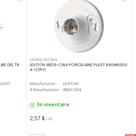
LEV8829CW4
UBE DEL T8
LEVITON 8829-CW4 PORCELAINE PLAST 660W600V
4-1/2PO
-LIGHT
Manufacturier :
LEVITON
# Manufacturier :
8829-CW4
En inventaire
2,57 $
/ ch