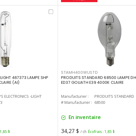
STAMH400WUSTD
-LIGHT 467373 LAMPE SHP
PRODUITS STANDARD 68500 LAMPE DH
LAIRE (AI)
ED37 GOLIATH E39 4000K CLAIRE
PS ELECTRONICS -LIGHT
Manufacturier :
PRODUITS STANDARD
73
# Manufacturier :
68500
En inventaire
34,27 $
 1,85 $
/ ch
Écofrais : 1,85 $