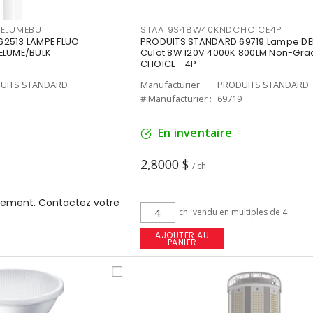
3ELUMEBU
STAA19S48W40KNDCHOICE4P
2513 LAMPE FLUO
PRODUITS STANDARD 69719 Lampe DEL
ELUME/BULK
Culot 8W 120V 4000K 800LM Non-Gra
CHOICE - 4P
UITS STANDARD
Manufacturier :
PRODUITS STANDARD
3
# Manufacturier :
69719
En inventaire
2,8000 $
/ ch
ement. Contactez votre
ch
vendu en multiples de 4
AJOUTER AU
PANIER