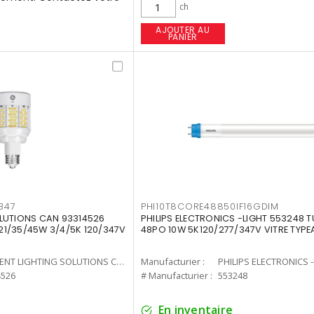
ch
AJOUTER AU
PANIER
347
PHI10T8CORE48850IF16GDIM
LUTIONS CAN 93314526
PHILIPS ELECTRONICS -LIGHT 553248 T
7 21/35/45W 3/4/5K 120/347V
48PO 10W 5K120/277/347V VITRE TYPE
CURRENT LIGHTING SOLUTIONS CAN
Manufacturier :
PHILIPS ELECTRONICS 
4526
# Manufacturier :
553248
En inventaire