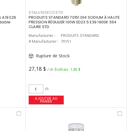
STALU100ECOSTD
 A19 E26
PRODUITS STANDARD 70151 DHI SODIUM À HAUTE
dable
PRESSION RÉGULIER 100W ED23.5 E39 1900K S54
CLAIRE STD
Manufacturier :
PRODUITS STANDARD
# Manufacturier :
70151
Rupture de Stock
27,18 $
/ ch
Écofrais : 1,85 $
ch
AJOUTER AU
PANIER