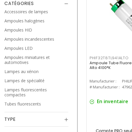
CATÉGORIES
Accessoires de lampes
Ampoules halogènes
Ampoules HID
Ampoules incandescentes
Ampoules LED
Ampoules miniatures et
PHIF32T8TL941ALTO
automotives
Ampoule Tube Fluores
Alto 4100°K
Lampes au xénon
Lampes de spécialité
Manufacturier :
PHILI
# Manufacturier :
4796
Lampes fluorescentes
compactes
En inventaire
Tubes fluorescents
TYPE
Compte PRO seul