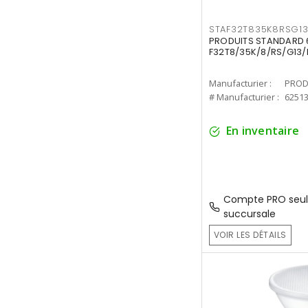
STAF32T835K8RSG1
PRODUITS STANDARD 6
F32T8/35K/8/RS/G13/
Manufacturier :
PROD
# Manufacturier :
6251
En inventaire
Compte PRO seul
succursale
VOIR LES DÉTAILS