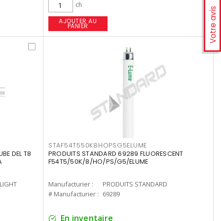
ch
Votre avis
AJOUTER AU
PANIER
STAF54T550K8HOPSG5ELUME
UBE DEL T8
PRODUITS STANDARD 69289 FLUORESCENT
A
F54T5/50K/8/HO/PS/G5/ELUME
-LIGHT
Manufacturier :
PRODUITS STANDARD
# Manufacturier :
69289
En inventaire