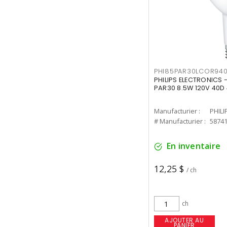
PHI85PAR30LCOR940
PHILIPS ELECTRONICS 
PAR30 8.5W 120V 40D
Manufacturier :
PHILI
# Manufacturier :
5874
En inventaire
12,25 $
/ ch
ch
AJOUTER AU
PANIER