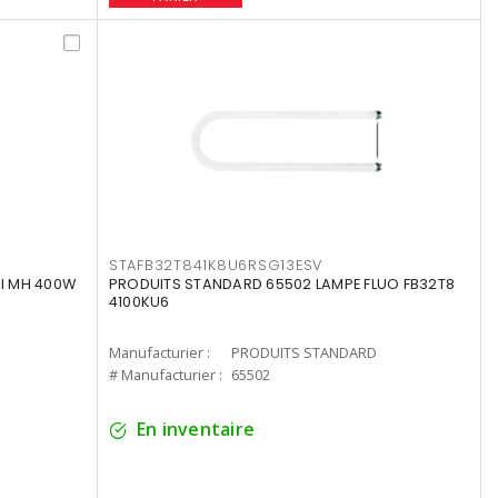
STAFB32T841K8U6RSG13ESV
I MH 400W
PRODUITS STANDARD 65502 LAMPE FLUO FB32T8
4100KU6
Manufacturier :
PRODUITS STANDARD
# Manufacturier :
65502
En inventaire