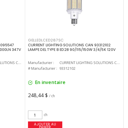
GELLEDLCED287SC
3095547
CURRENT LIGHTING SOLUTIONS CAN 93312102
0000LN 347V
LAMPE DEL TYPE B ED28 90/115/150W 3/4/5K 120V
CURRENT LIGHTING SOLUTIONS CAN
Manufacturier :
CURRENT LIGHTING SOLUTIONS CAN
# Manufacturier :
93312102
En inventaire
248,44 $
/ ch
ch
AJOUTER AU
PANIER