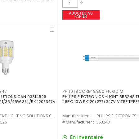
ch
AJOUTER AU
PANIER
347
PHI10T8CORE48850IF16GDIM
LUTIONS CAN 93314526
PHILIPS ELECTRONICS -LIGHT 553248 T
7 21/35/45W 3/4/5K 120/347V
48PO 10W 5K120/277/347V VITRE TYPE
CURRENT LIGHTING SOLUTIONS CAN
Manufacturier :
PHILIPS ELECTRONICS 
4526
# Manufacturier :
553248
En inventaire