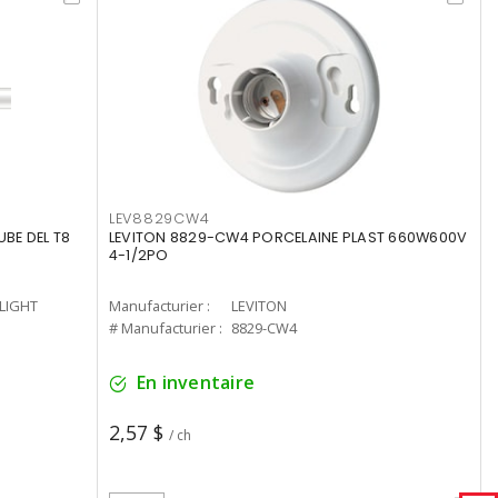
LEV8829CW4
UBE DEL T8
LEVITON 8829-CW4 PORCELAINE PLAST 660W600V
4-1/2PO
-LIGHT
Manufacturier :
LEVITON
# Manufacturier :
8829-CW4
En inventaire
2,57 $
/ ch