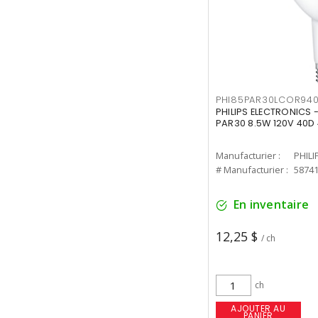
PHI85PAR30LCOR940
PHILIPS ELECTRONICS 
PAR30 8.5W 120V 40D
Manufacturier :
PHILI
# Manufacturier :
5874
En inventaire
12,25 $
/ ch
ch
AJOUTER AU
PANIER