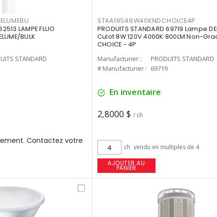
3ELUMEBU
STAA19S48W40KNDCHOICE4P
2513 LAMPE FLUO
PRODUITS STANDARD 69719 Lampe DEL
ELUME/BULK
Culot 8W 120V 4000K 800LM Non-Gra
CHOICE - 4P
UITS STANDARD
Manufacturier :
PRODUITS STANDARD
3
# Manufacturier :
69719
En inventaire
2,8000 $
/ ch
ement. Contactez votre
ch
vendu en multiples de 4
AJOUTER AU
PANIER