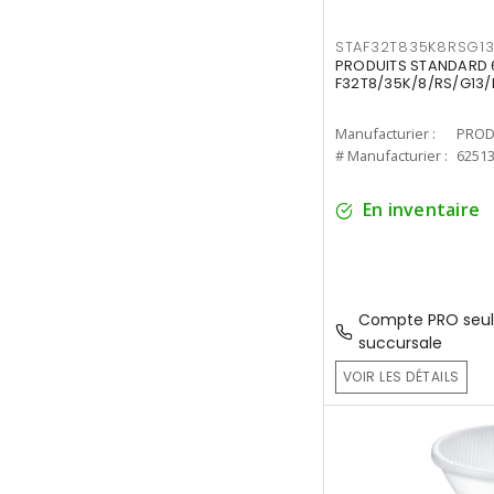
STAF32T835K8RSG1
PRODUITS STANDARD 6
F32T8/35K/8/RS/G13/
Manufacturier :
PROD
# Manufacturier :
6251
En inventaire
Compte PRO seul
succursale
VOIR LES DÉTAILS