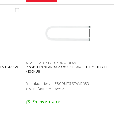
STAFB32T841K8U6RSG13ESV
I MH 400W
PRODUITS STANDARD 65502 LAMPE FLUO FB32T8
4100KU6
Manufacturier :
PRODUITS STANDARD
# Manufacturier :
65502
En inventaire