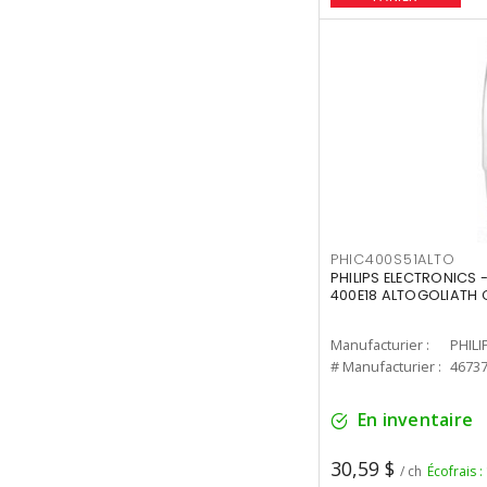
PHIC400S51ALTO
PHILIPS ELECTRONICS 
400E18 ALTOGOLIATH C
Manufacturier :
PHILI
# Manufacturier :
4673
En inventaire
30,59 $
/ ch
Écofrais :