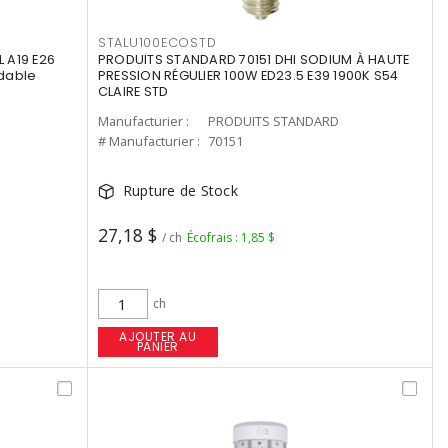
STALU100ECOSTD
 A19 E26
PRODUITS STANDARD 70151 DHI SODIUM À HAUTE
dable
PRESSION RÉGULIER 100W ED23.5 E39 1900K S54
CLAIRE STD
Manufacturier :
PRODUITS STANDARD
# Manufacturier :
70151
Rupture de Stock
27,18 $
/ ch
Écofrais : 1,85 $
ch
AJOUTER AU
PANIER