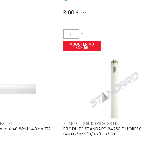
8,00 $
/ ch
ch
AJOUTER AU
PANIER
EALTO
STAF40T1265K9RSG13STD
cent 40 Watts 48 po T12
PRODUITS STANDARD 64253 FLUORES
F40T12/65K/9/RS/G13/STD