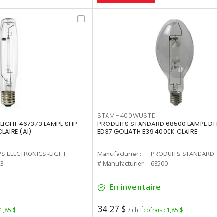
STAMH400WUSTD
-LIGHT 467373 LAMPE SHP
PRODUITS STANDARD 68500 LAMPE DH
LAIRE (AI)
ED37 GOLIATH E39 4000K CLAIRE
PS ELECTRONICS -LIGHT
Manufacturier :
PRODUITS STANDARD
73
# Manufacturier :
68500
En inventaire
34,27 $
 1,85 $
/ ch
Écofrais : 1,85 $