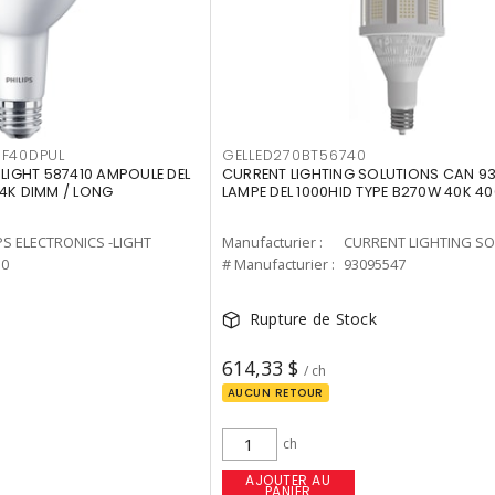
F40DPUL
GELLED270BT56740
-LIGHT 587410 AMPOULE DEL
CURRENT LIGHTING SOLUTIONS CAN 9
 4K DIMM / LONG
LAMPE DEL 1000HID TYPE B270W 40K 4
PS ELECTRONICS -LIGHT
Manufacturier :
10
# Manufacturier :
93095547
Rupture de Stock
614,33 $
/ ch
AUCUN RETOUR
ch
AJOUTER AU
PANIER