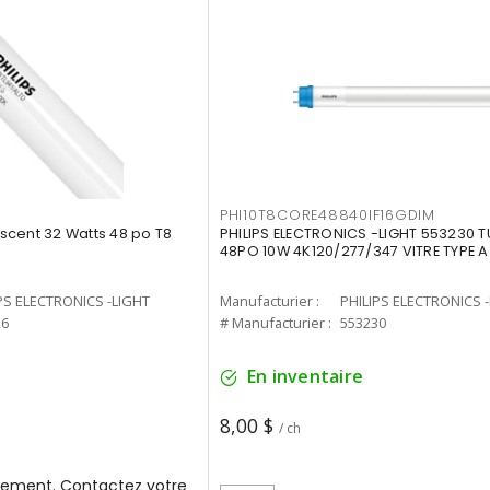
PHI10T8CORE48840IF16GDIM
cent 32 Watts 48 po T8
PHILIPS ELECTRONICS -LIGHT 553230 T
48PO 10W 4K120/277/347 VITRE TYPE A
PS ELECTRONICS -LIGHT
Manufacturier :
PHILIPS ELECTRONICS 
26
# Manufacturier :
553230
En inventaire
8,00 $
/ ch
ement. Contactez votre