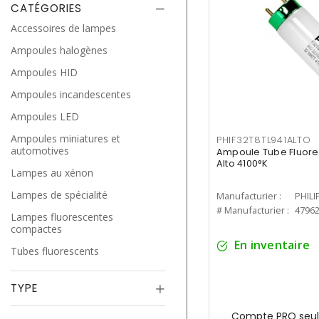
CATÉGORIES
Accessoires de lampes
Ampoules halogènes
Ampoules HID
Ampoules incandescentes
Ampoules LED
Ampoules miniatures et
PHIF32T8TL941ALTO
automotives
Ampoule Tube Fluores
Alto 4100°K
Lampes au xénon
Lampes de spécialité
Manufacturier :
PHILI
# Manufacturier :
4796
Lampes fluorescentes
compactes
En inventaire
Tubes fluorescents
TYPE
Compte PRO seul