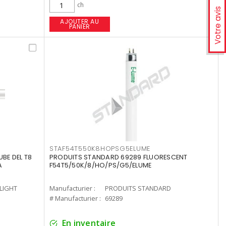
ch
Votre avis
AJOUTER AU
PANIER
STAF54T550K8HOPSG5ELUME
UBE DEL T8
PRODUITS STANDARD 69289 FLUORESCENT
A
F54T5/50K/8/HO/PS/G5/ELUME
-LIGHT
Manufacturier :
PRODUITS STANDARD
# Manufacturier :
69289
En inventaire