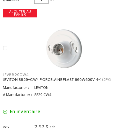
AJOUTER AU
PANIER
LEV8829CW4
LEVITON 8829-CW4 PORCELAINE PLAST 660W600V 4-1/2PO
Manufacturier :
LEVITON
# Manufacturier :
8829-CW4
En inventaire
2,57 $
Prix
/ ch