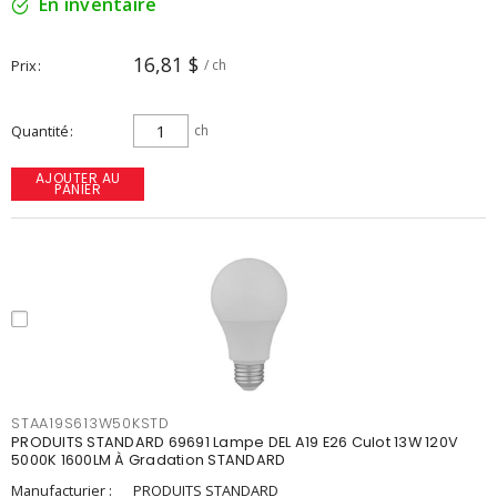
En inventaire
16,81 $
Prix
/ ch
Quantité
ch
AJOUTER AU
PANIER
STAA19S613W50KSTD
PRODUITS STANDARD 69691 Lampe DEL A19 E26 Culot 13W 120V
5000K 1600LM À Gradation STANDARD
Manufacturier :
PRODUITS STANDARD