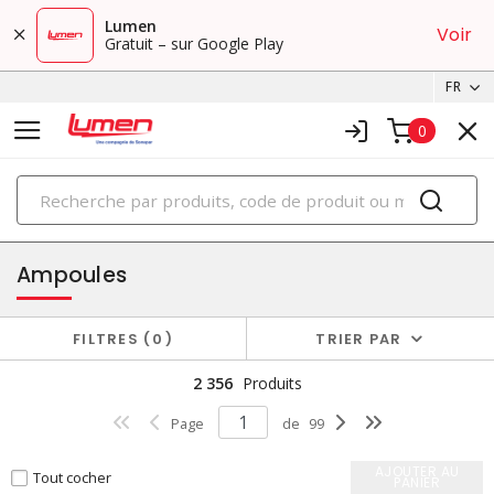
Lumen
Voir
Gratuit – sur Google Play
FR
0
PRODUITS
éclairage
Ampoules
FILTRES
0
TRIER PAR
2 356
Produits
Page
de
99
AJOUTER AU
Tout cocher
PANIER