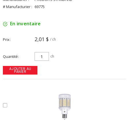
# Manufacturier :
69775
En inventaire
2,01 $
Prix
/ ch
Quantité
ch
AJOUTER AU
PANIER