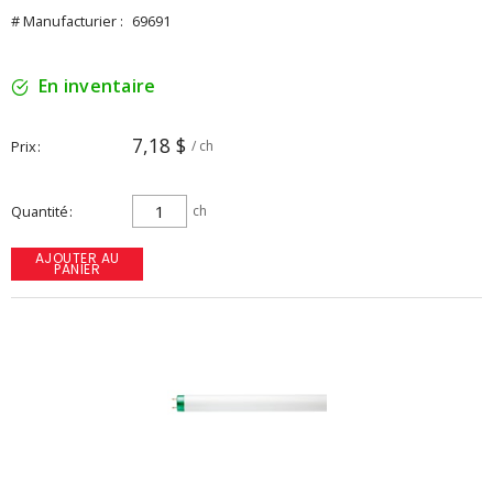
# Manufacturier :
69691
En inventaire
7,18 $
Prix
/ ch
Quantité
ch
AJOUTER AU
PANIER