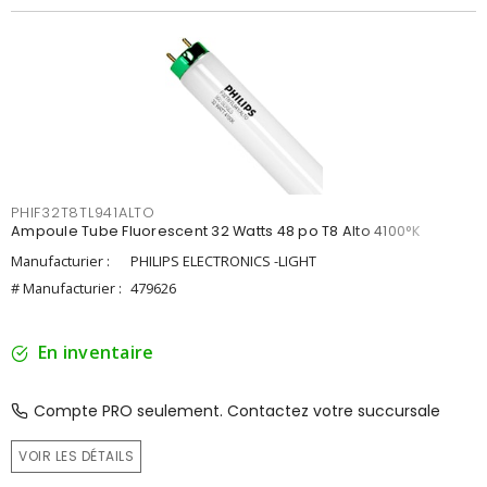
PHIF32T8TL941ALTO
Ampoule Tube Fluorescent 32 Watts 48 po T8 Alto 4100°K
Manufacturier :
PHILIPS ELECTRONICS -LIGHT
# Manufacturier :
479626
En inventaire
Compte PRO seulement. Contactez votre succursale
VOIR LES DÉTAILS