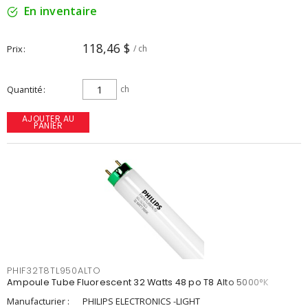
En inventaire
118,46 $
Prix
/ ch
Quantité
ch
AJOUTER AU
PANIER
PHIF32T8TL950ALTO
Ampoule Tube Fluorescent 32 Watts 48 po T8 Alto 5000°K
Manufacturier :
PHILIPS ELECTRONICS -LIGHT