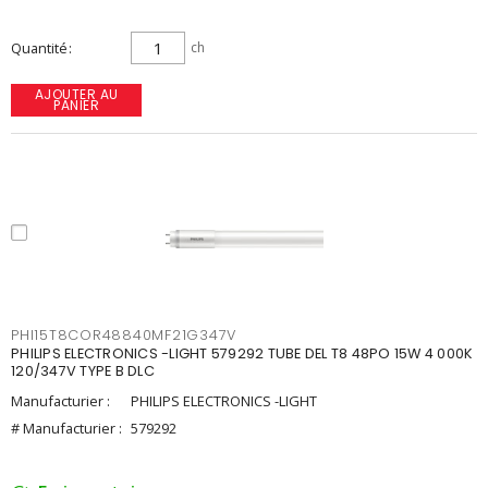
Quantité
ch
AJOUTER AU
PANIER
PHI15T8COR48840MF21G347V
PHILIPS ELECTRONICS -LIGHT 579292 TUBE DEL T8 48PO 15W 4 000K
120/347V TYPE B DLC
Manufacturier :
PHILIPS ELECTRONICS -LIGHT
# Manufacturier :
579292