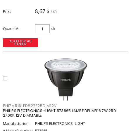
8,67 $
Prix
/ ch
Quantité
ch
AJOUTER AU
PANIER
PHI7MR16LED827F25DIM12V
PHILIPS ELECTRONICS -LIGHT 573865 LAMPE DEL MR16 7W 25D
2700K 12V DIMMABLE
Manufacturier :
PHILIPS ELECTRONICS -LIGHT
# Manufacturier :
573865