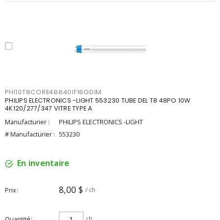
PHI10T8CORE48840IF16GDIM
PHILIPS ELECTRONICS -LIGHT 553230 TUBE DEL T8 48PO 10W
4K120/277/347 VITRE TYPE A
Manufacturier :
PHILIPS ELECTRONICS -LIGHT
# Manufacturier :
553230
En inventaire
8,00 $
Prix
/ ch
Quantité
ch