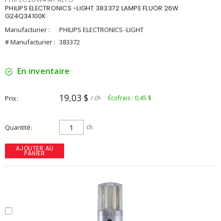
PHILIPS ELECTRONICS -LIGHT 383372 LAMPE FLUOR 26W
G24Q34100K
Manufacturier :
PHILIPS ELECTRONICS -LIGHT
# Manufacturier :
383372
En inventaire
19,03 $
Prix
/ ch
Écofrais : 0,45 $
Quantité
ch
AJOUTER AU
PANIER