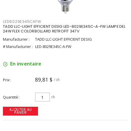
LED8029E345CAFW
TADD LLC-LIGHT EFFICIENT DESIG LED-8029E345C-A-FW LAMPE DEL
24W FLEX COLORBOLLARD RETROFIT 347V
Manufacturier :
TADD LLC-LIGHT EFFICIENT DESIG
# Manufacturier :
LED-8029E345C-A-FW
En inventaire
89,81 $
Prix
/ ch
Quantité
ch
AJOUTER AU
PANIER