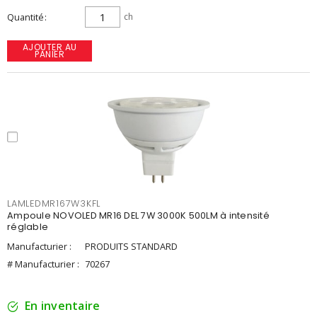
Quantité
ch
AJOUTER AU
PANIER
LAMLEDMR167W3KFL
Ampoule NOVOLED MR16 DEL 7W 3000K 500LM à intensité
réglable
Manufacturier :
PRODUITS STANDARD
# Manufacturier :
70267
En inventaire