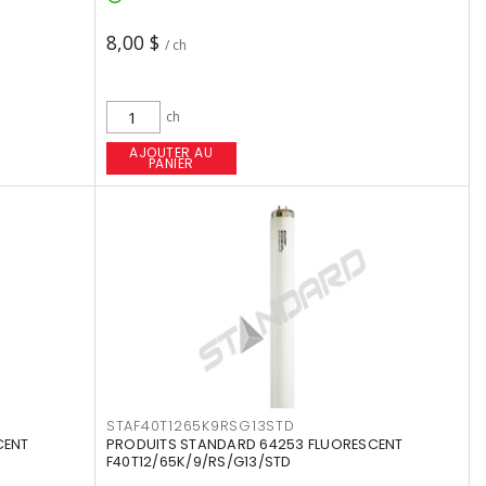
8,00 $
/ ch
ch
AJOUTER AU
PANIER
STAF40T1265K9RSG13STD
CENT
PRODUITS STANDARD 64253 FLUORESCENT
F40T12/65K/9/RS/G13/STD