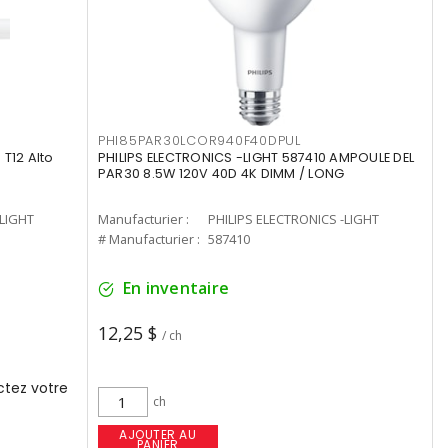
PHI85PAR30LCOR940F40DPUL
T12 Alto
PHILIPS ELECTRONICS -LIGHT 587410 AMPOULE DEL
PAR30 8.5W 120V 40D 4K DIMM / LONG
-LIGHT
Manufacturier :
PHILIPS ELECTRONICS -LIGHT
# Manufacturier :
587410
En inventaire
12,25 $
/ ch
tez votre
ch
AJOUTER AU
PANIER