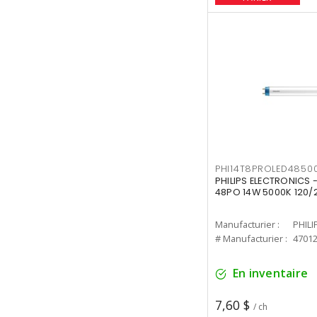
PHI14T8PROLED4850
PHILIPS ELECTRONICS -
48PO 14W 5000K 120/
Manufacturier :
PHILI
# Manufacturier :
4701
En inventaire
7,60 $
/ ch