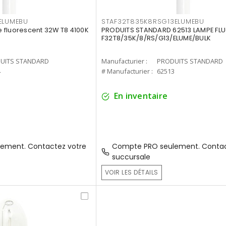
ELUMEBU
STAF32T835K8RSG13ELUMEBU
 fluorescent 32W T8 4100K
PRODUITS STANDARD 62513 LAMPE FL
F32T8/35K/8/RS/G13/ELUME/BULK
UITS STANDARD
Manufacturier :
PRODUITS STANDARD
4
# Manufacturier :
62513
En inventaire
ement. Contactez votre
Compte PRO seulement. Contac
succursale
VOIR LES DÉTAILS