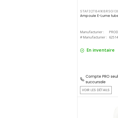
STAF32T841K8RSG13
Ampoule E-Lume tube
Manufacturier :
PROD
# Manufacturier :
6251
En inventaire
Compte PRO seul
succursale
VOIR LES DÉTAILS