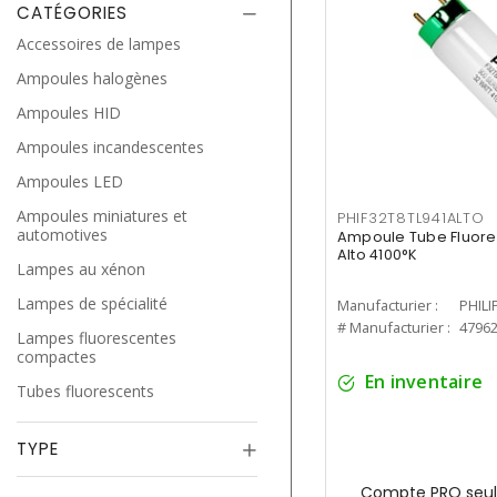
CATÉGORIES
Accessoires de lampes
Ampoules halogènes
Ampoules HID
Ampoules incandescentes
Ampoules LED
Ampoules miniatures et
PHIF32T8TL941ALTO
automotives
Ampoule Tube Fluores
Alto 4100°K
Lampes au xénon
Lampes de spécialité
Manufacturier :
PHILI
# Manufacturier :
4796
Lampes fluorescentes
compactes
En inventaire
Tubes fluorescents
TYPE
Compte PRO seul