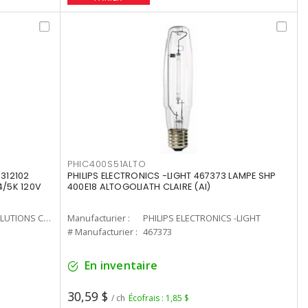
PHIC400S51ALTO
312102
PHILIPS ELECTRONICS -LIGHT 467373 LAMPE SHP
4/5K 120V
400E18 ALTOGOLIATH CLAIRE (AI)
CURRENT LIGHTING SOLUTIONS CAN
Manufacturier :
PHILIPS ELECTRONICS -LIGHT
# Manufacturier :
467373
En inventaire
30,59 $
/ ch
Écofrais : 1,85 $