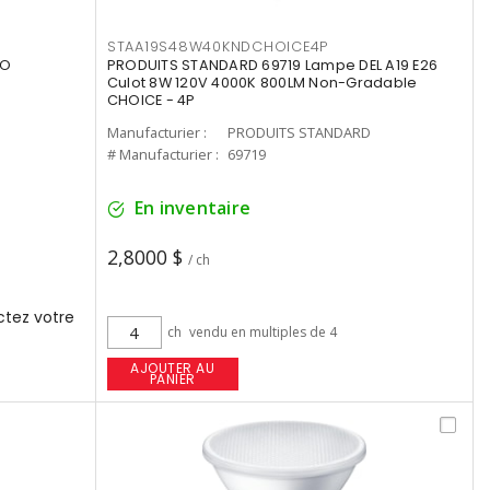
STAA19S48W40KNDCHOICE4P
UO
PRODUITS STANDARD 69719 Lampe DEL A19 E26
Culot 8W 120V 4000K 800LM Non-Gradable
CHOICE - 4P
Manufacturier :
PRODUITS STANDARD
# Manufacturier :
69719
En inventaire
2,8000 $
/ ch
tez votre
ch
vendu en multiples de 4
AJOUTER AU
PANIER