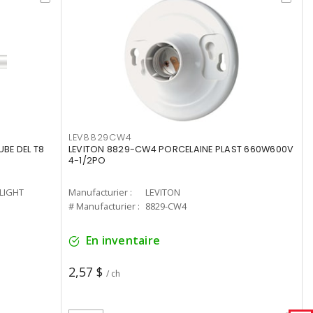
LEV8829CW4
UBE DEL T8
LEVITON 8829-CW4 PORCELAINE PLAST 660W600V
4-1/2PO
-LIGHT
Manufacturier :
LEVITON
# Manufacturier :
8829-CW4
En inventaire
2,57 $
/ ch