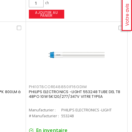
ch
Votre avis
AJOUTER AU
PANIER
PHI10T8CORE48850IF16GDIM
°K 800LM à
PHILIPS ELECTRONICS -LIGHT 553248 TUBE DEL T8
48PO 10W 5K120/277/347V VITRE TYPEA
Manufacturier :
PHILIPS ELECTRONICS -LIGHT
# Manufacturier :
553248
En inventaire