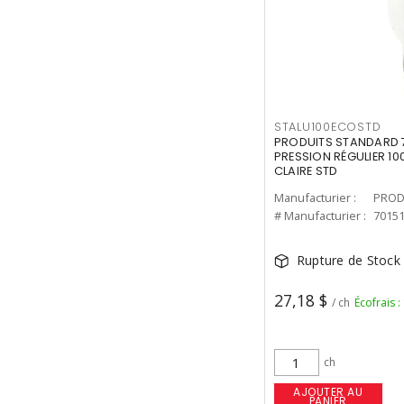
STALU100ECOSTD
PRODUITS STANDARD 7
PRESSION RÉGULIER 10
CLAIRE STD
Manufacturier :
PROD
# Manufacturier :
7015
Rupture de Stock
27,18 $
/ ch
Écofrais :
ch
AJOUTER AU
PANIER