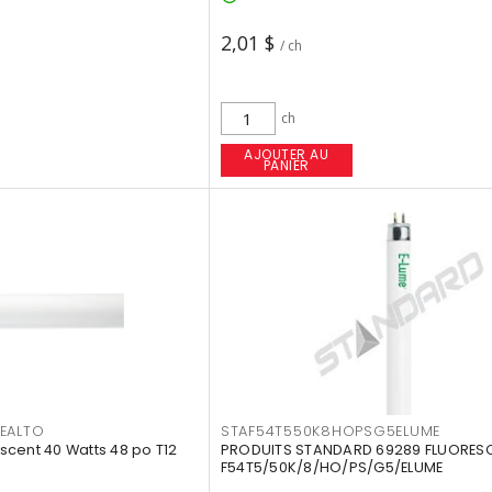
2,01 $
/ ch
ch
AJOUTER AU
PANIER
EALTO
STAF54T550K8HOPSG5ELUME
cent 40 Watts 48 po T12
PRODUITS STANDARD 69289 FLUORES
F54T5/50K/8/HO/PS/G5/ELUME