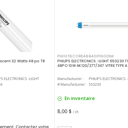
PHI10T8CORE48840IF16GDIM
cent 32 Watts 48 po T8
PHILIPS ELECTRONICS -LIGHT 553230 T
48PO 10W 4K120/277/347 VITRE TYPE A
PS ELECTRONICS -LIGHT
Manufacturier :
PHILIPS ELECTRONICS 
26
# Manufacturier :
553230
En inventaire
8,00 $
/ ch
ement. Contactez votre