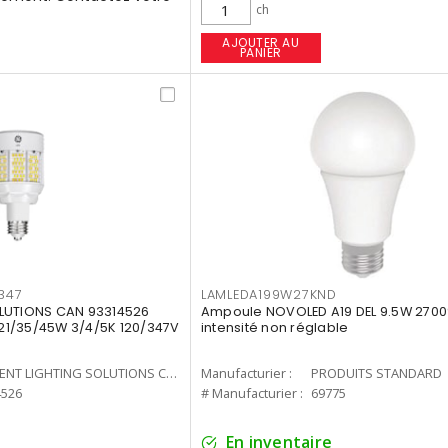
ch
AJOUTER AU
PANIER
347
LAMLEDA199W27KND
LUTIONS CAN 93314526
Ampoule NOVOLED A19 DEL 9.5W 2700
7 21/35/45W 3/4/5K 120/347V
intensité non réglable
CURRENT LIGHTING SOLUTIONS CAN
Manufacturier :
PRODUITS STANDARD
4526
# Manufacturier :
69775
En inventaire