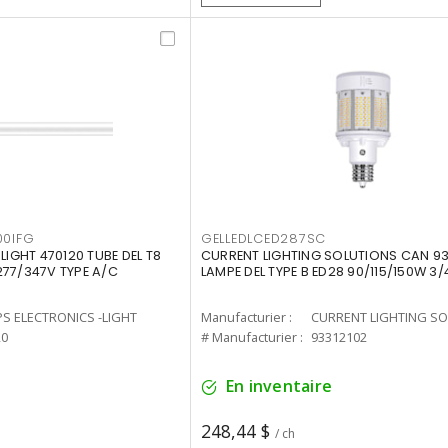
00IFG
GELLEDLCED287SC
LIGHT 470120 TUBE DEL T8
CURRENT LIGHTING SOLUTIONS CAN 93
277/347V TYPE A/C
LAMPE DEL TYPE B ED28 90/115/150W 3/
PS ELECTRONICS -LIGHT
Manufacturier :
20
# Manufacturier :
93312102
En inventaire
248,44 $
/ ch