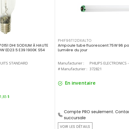
PHIF96T12DXALTO
0151 DHI SODIUM À HAUTE
Ampoule tube fluorescent 75W 96 po 
0W ED23.5 E39 1900K S54
Lumière du jour
UITS STANDARD
Manufacturier :
PHILIPS ELECTRONICS 
1
# Manufacturier :
372821
En inventaire
 1,85 $
Compte PRO seulement. Contac
succursale
VOIR LES DÉTAILS