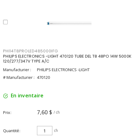
PHI14T8PROLED485000IFG
PHILIPS ELECTRONICS -LIGHT 470120 TUBE DEL T8 48PO 14W 5000K
120/277/347V TYPE A/C
Manufacturier :
PHILIPS ELECTRONICS -LIGHT
# Manufacturier :
470120
En inventaire
7,60 $
Prix
/ ch
Quantité
ch