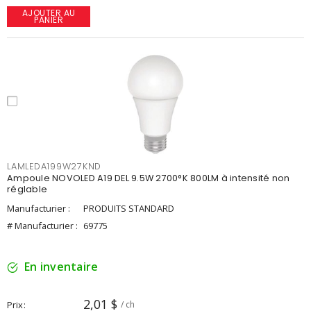
AJOUTER AU
PANIER
LAMLEDA199W27KND
Ampoule NOVOLED A19 DEL 9.5W 2700°K 800LM à intensité non
réglable
Manufacturier :
PRODUITS STANDARD
# Manufacturier :
69775
En inventaire
2,01 $
Prix
/ ch