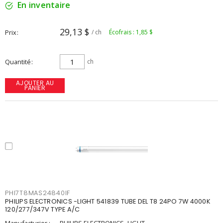
En inventaire
29,13 $
Prix
/ ch
Écofrais : 1,85 $
Quantité
ch
AJOUTER AU
PANIER
PHI7T8MAS24840IF
PHILIPS ELECTRONICS -LIGHT 541839 TUBE DEL T8 24PO 7W 4000K
120/277/347V TYPE A/C