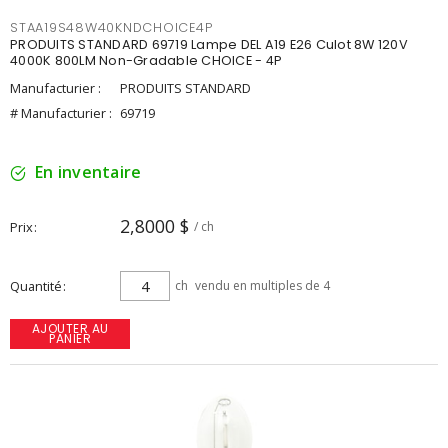
STAA19S48W40KNDCHOICE4P
PRODUITS STANDARD 69719 Lampe DEL A19 E26 Culot 8W 120V
4000K 800LM Non-Gradable CHOICE - 4P
Manufacturier :
PRODUITS STANDARD
# Manufacturier :
69719
En inventaire
2,8000 $
Prix
/ ch
Quantité
ch
vendu en multiples de 4
AJOUTER AU
PANIER