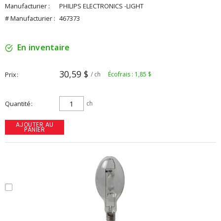
Manufacturier :
PHILIPS ELECTRONICS -LIGHT
# Manufacturier :
467373
En inventaire
30,59 $
Prix
/ ch
Écofrais : 1,85 $
Quantité
ch
AJOUTER AU
PANIER