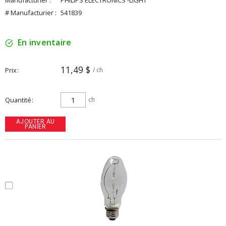
Manufacturier :
PHILIPS ELECTRONICS -LIGHT
# Manufacturier :
541839
En inventaire
11,49 $
Prix
/ ch
Quantité
ch
AJOUTER AU
PANIER