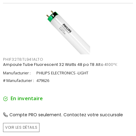
PHIF32T8TL941ALTO
Ampoule Tube Fluorescent 32 Watts 48 po T8 Alto 4100°K
Manufacturier :
PHILIPS ELECTRONICS -LIGHT
# Manufacturier :
479626
En inventaire
Compte PRO seulement. Contactez votre succursale
VOIR LES DÉTAILS