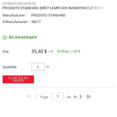
STAMH70WUPSSTD
PRODUITS STANDARD 68517 LAMPE DHI HM MH70W/U/PSSTD
Manufacturier :
PRODUITS STANDARD
# Manufacturier :
68517
En inventaire
35,40 $
Prix
/ ch
Écofrais : 1,85 $
Quantité
ch
AJOUTER AU
PANIER
Page
de
99