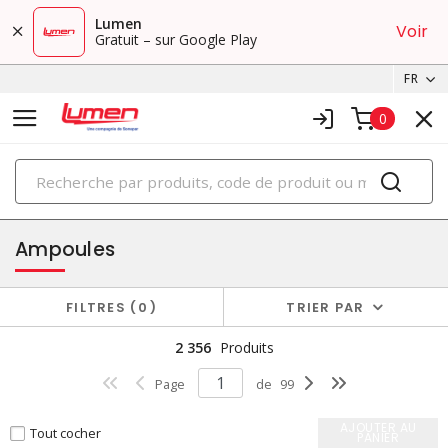
Lumen
Voir
Gratuit – sur Google Play
FR
0
PRODUITS
éclairage
Ampoules
FILTRES
0
TRIER PAR
2 356
Produits
Page
de
99
AJOUTER AU
Tout cocher
PANIER