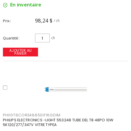
En inventaire
98,24 $
Prix
/ ch
Quantité
ch
AJOUTER AU
PANIER
PHI10T8CORE48850IF16GDIM
PHILIPS ELECTRONICS -LIGHT 553248 TUBE DEL T8 48PO 10W
5K120/277/347V VITRE TYPEA