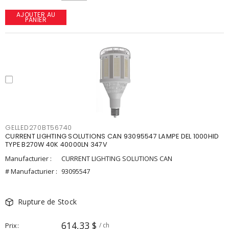
AJOUTER AU
PANIER
GELLED270BT56740
CURRENT LIGHTING SOLUTIONS CAN 93095547 LAMPE DEL 1000HID
TYPE B270W 40K 40000LN 347V
Manufacturier :
CURRENT LIGHTING SOLUTIONS CAN
# Manufacturier :
93095547
Rupture de Stock
614,33 $
Prix
/ ch