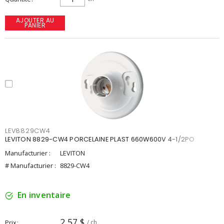
AJOUTER AU
PANIER
LEV8829CW4
LEVITON 8829-CW4 PORCELAINE PLAST 660W600V 4-1/2PO
Manufacturier :
LEVITON
# Manufacturier :
8829-CW4
En inventaire
2,57 $
Prix
/ ch