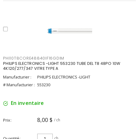
PHI10T8CORE48840IF16GDIM
PHILIPS ELECTRONICS -LIGHT 553230 TUBE DEL T8 48PO 10W
4K120/277/347 VITRE TYPE A
Manufacturier :
PHILIPS ELECTRONICS -LIGHT
# Manufacturier :
553230
En inventaire
8,00 $
Prix
/ ch
Quantité
ch