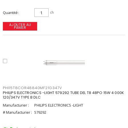
Quantité
ch
AJOUTER AU
PANIER
PHI15T8COR48840MF21G347V
PHILIPS ELECTRONICS -LIGHT 579292 TUBE DEL T8 48PO 15W 4 000K
120/347V TYPE B DLC
Manufacturier :
PHILIPS ELECTRONICS -LIGHT
# Manufacturier :
579292