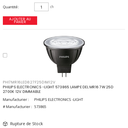
Quantité
ch
AJOUTER AU
PANIER
PHI7MR16LED827F25DIM12V
PHILIPS ELECTRONICS -LIGHT 573865 LAMPE DEL MR16 7W 25D
2700K 12V DIMMABLE
Manufacturier :
PHILIPS ELECTRONICS -LIGHT
# Manufacturier :
573865
Rupture de Stock