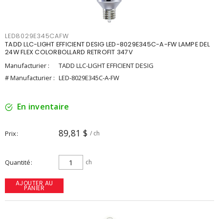
LED8029E345CAFW
TADD LLC-LIGHT EFFICIENT DESIG LED-8029E345C-A-FW LAMPE DEL
24W FLEX COLORBOLLARD RETROFIT 347V
Manufacturier :
TADD LLC-LIGHT EFFICIENT DESIG
# Manufacturier :
LED-8029E345C-A-FW
En inventaire
89,81 $
Prix
/ ch
Quantité
ch
AJOUTER AU
PANIER