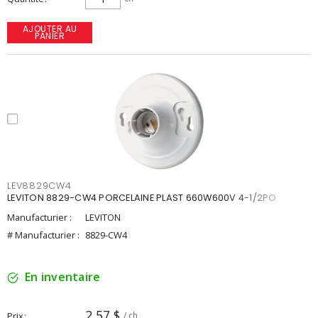
AJOUTER AU
PANIER
LEV8829CW4
LEVITON 8829-CW4 PORCELAINE PLAST 660W600V 4-1/2PO
Manufacturier :
LEVITON
# Manufacturier :
8829-CW4
En inventaire
2,57 $
Prix
/ ch