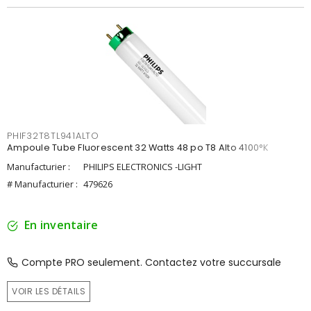
PHIF32T8TL941ALTO
Ampoule Tube Fluorescent 32 Watts 48 po T8 Alto 4100°K
Manufacturier :
PHILIPS ELECTRONICS -LIGHT
# Manufacturier :
479626
En inventaire
Compte PRO seulement. Contactez votre succursale
VOIR LES DÉTAILS