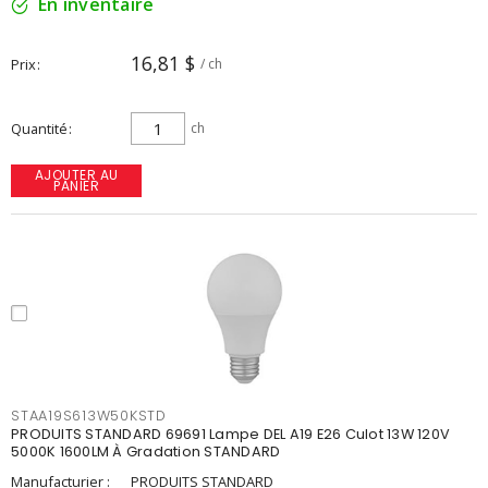
En inventaire
16,81 $
Prix
/ ch
Quantité
ch
AJOUTER AU
PANIER
STAA19S613W50KSTD
PRODUITS STANDARD 69691 Lampe DEL A19 E26 Culot 13W 120V
5000K 1600LM À Gradation STANDARD
Manufacturier :
PRODUITS STANDARD