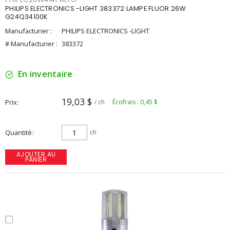
PHILIPS ELECTRONICS -LIGHT 383372 LAMPE FLUOR 26W
G24Q34100K
Manufacturier :
PHILIPS ELECTRONICS -LIGHT
# Manufacturier :
383372
En inventaire
19,03 $
Prix
/ ch
Écofrais : 0,45 $
Quantité
ch
AJOUTER AU
PANIER