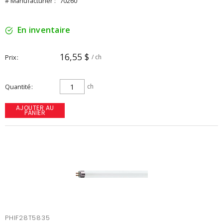
# Manufacturier :
70260
En inventaire
16,55 $
Prix
/ ch
Quantité
ch
AJOUTER AU
PANIER
PHIF28T5835