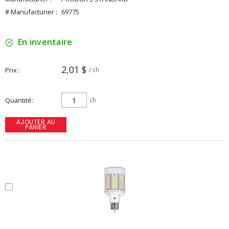
# Manufacturier :
69775
En inventaire
2,01 $
Prix
/ ch
Quantité
ch
AJOUTER AU
PANIER