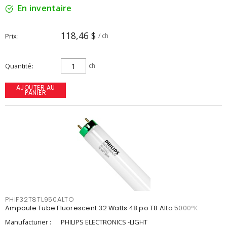
En inventaire
118,46 $
Prix
/ ch
Quantité
ch
AJOUTER AU
PANIER
PHIF32T8TL950ALTO
Ampoule Tube Fluorescent 32 Watts 48 po T8 Alto 5000°K
Manufacturier :
PHILIPS ELECTRONICS -LIGHT