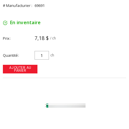
# Manufacturier :
69691
En inventaire
7,18 $
Prix
/ ch
Quantité
ch
AJOUTER AU
PANIER