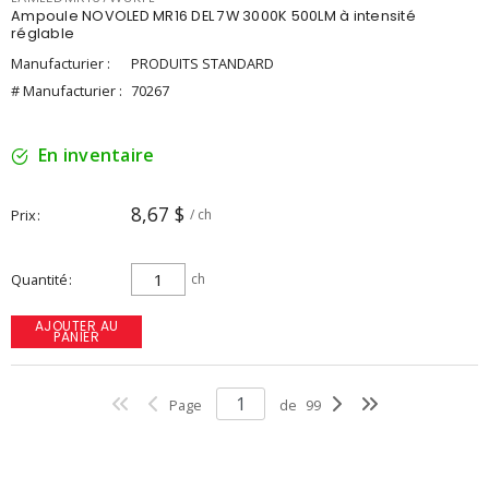
Ampoule NOVOLED MR16 DEL 7W 3000K 500LM à intensité
réglable
Manufacturier :
PRODUITS STANDARD
# Manufacturier :
70267
En inventaire
8,67 $
Prix
/ ch
Quantité
ch
AJOUTER AU
PANIER
Page
de
99