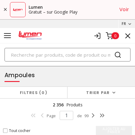
Lumen
Voir
Gratuit – sur Google Play
FR
0
PRODUITS
éclairage
Ampoules
FILTRES
0
TRIER PAR
2 356
Produits
Page
de
99
AJOUTER AU
Tout cocher
PANIER