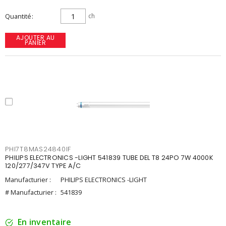
Quantité
ch
AJOUTER AU
PANIER
PHI7T8MAS24840IF
PHILIPS ELECTRONICS -LIGHT 541839 TUBE DEL T8 24PO 7W 4000K
120/277/347V TYPE A/C
Manufacturier :
PHILIPS ELECTRONICS -LIGHT
# Manufacturier :
541839
En inventaire