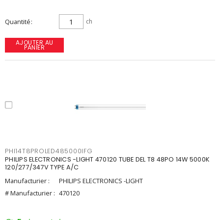
Quantité
ch
AJOUTER AU
PANIER
PHI14T8PROLED485000IFG
PHILIPS ELECTRONICS -LIGHT 470120 TUBE DEL T8 48PO 14W 5000K
120/277/347V TYPE A/C
Manufacturier :
PHILIPS ELECTRONICS -LIGHT
# Manufacturier :
470120