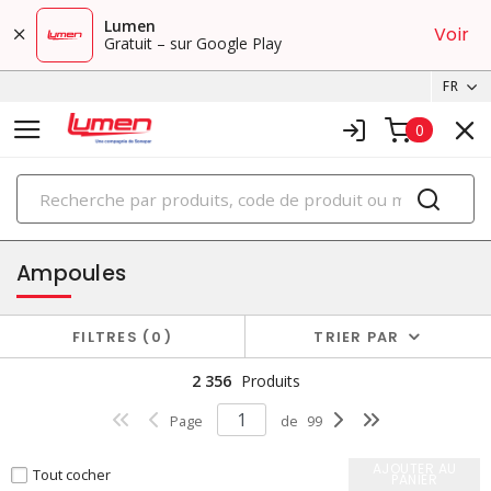
Lumen
Voir
Gratuit – sur Google Play
FR
0
PRODUITS
éclairage
Ampoules
FILTRES
0
TRIER PAR
2 356
Produits
Page
de
99
AJOUTER AU
Tout cocher
PANIER