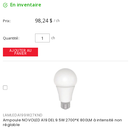
En inventaire
98,24 $
Prix
/ ch
Quantité
ch
AJOUTER AU
PANIER
LAMLEDA199W27KND
Ampoule NOVOLED A19 DEL 9.5W 2700°K 800LM à intensité non
réglable