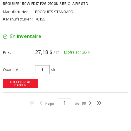
RÉGULIER 150W ED17 E26 2100K S55 CLAIRE STD
Manufacturier :
PRODUITS STANDARD
# Manufacturier :
70155
En inventaire
27,18 $
Prix
/ ch
Écofrais : 1,85 $
Quantité
ch
AJOUTER AU
PANIER
Page
de
99