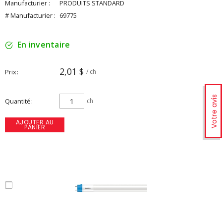
Manufacturier :
PRODUITS STANDARD
# Manufacturier :
69775
En inventaire
2,01 $
Prix
/ ch
Votre avis
Quantité
ch
AJOUTER AU
PANIER