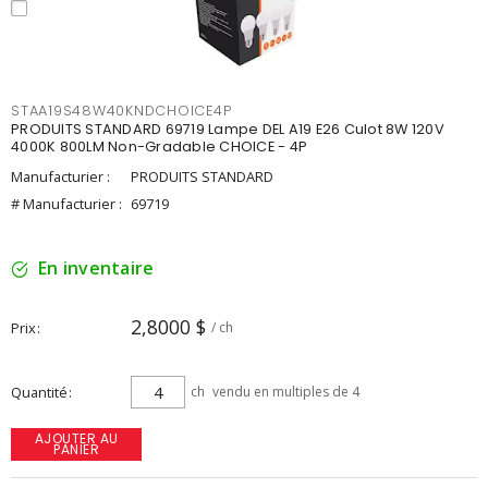
STAA19S48W40KNDCHOICE4P
PRODUITS STANDARD 69719 Lampe DEL A19 E26 Culot 8W 120V
4000K 800LM Non-Gradable CHOICE - 4P
Manufacturier :
PRODUITS STANDARD
# Manufacturier :
69719
En inventaire
2,8000 $
Prix
/ ch
Quantité
ch
vendu en multiples de 4
AJOUTER AU
PANIER