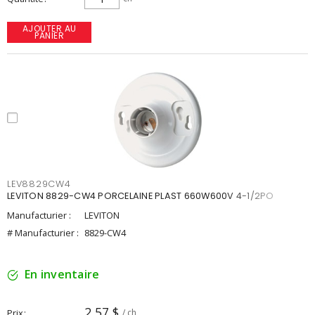
AJOUTER AU
PANIER
LEV8829CW4
LEVITON 8829-CW4 PORCELAINE PLAST 660W600V 4-1/2PO
Manufacturier :
LEVITON
# Manufacturier :
8829-CW4
En inventaire
2,57 $
Prix
/ ch