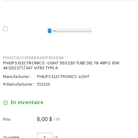
PHI10T8CORE48840IF16GDIM
PHILIPS ELECTRONICS -LIGHT 553230 TUBE DEL T8 48PO 10W
4K120/277/347 VITRE TYPE A
Manufacturier :
PHILIPS ELECTRONICS -LIGHT
# Manufacturier :
553230
En inventaire
8,00 $
Prix
/ ch
Quantité
ch