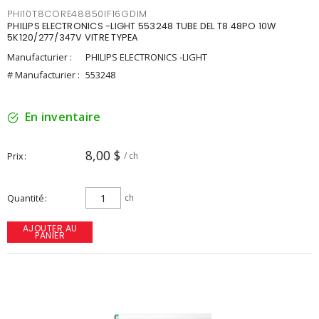
PHI10T8CORE48850IF16GDIM
PHILIPS ELECTRONICS -LIGHT 553248 TUBE DEL T8 48PO 10W
5K120/277/347V VITRE TYPEA
Manufacturier :
PHILIPS ELECTRONICS -LIGHT
# Manufacturier :
553248
En inventaire
8,00 $
Prix
/ ch
Quantité
ch
AJOUTER AU
PANIER