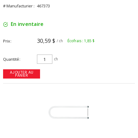
# Manufacturier :
467373
En inventaire
30,59 $
Prix
/ ch
Écofrais : 1,85 $
Quantité
ch
AJOUTER AU
PANIER