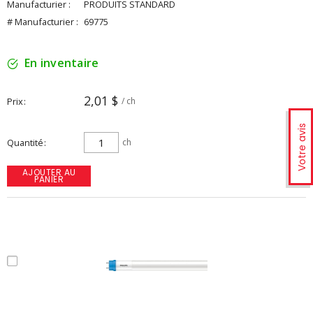
Manufacturier :
PRODUITS STANDARD
# Manufacturier :
69775
En inventaire
2,01 $
Prix
/ ch
Votre avis
Quantité
ch
AJOUTER AU
PANIER