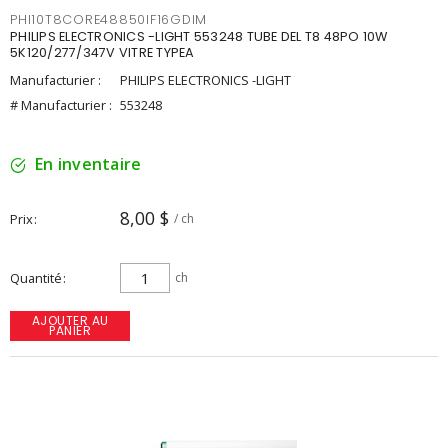
PHI10T8CORE48850IF16GDIM
PHILIPS ELECTRONICS -LIGHT 553248 TUBE DEL T8 48PO 10W
5K120/277/347V VITRE TYPEA
Manufacturier :
PHILIPS ELECTRONICS -LIGHT
# Manufacturier :
553248
En inventaire
8,00 $
Prix
/ ch
Quantité
ch
AJOUTER AU
PANIER