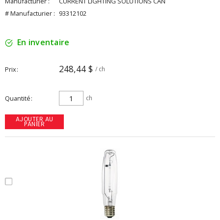
Manufacturier :
CURRENT LIGHTING SOLUTIONS CAN
# Manufacturier :
93312102
En inventaire
248,44 $
Prix
/ ch
Quantité
ch
AJOUTER AU
PANIER