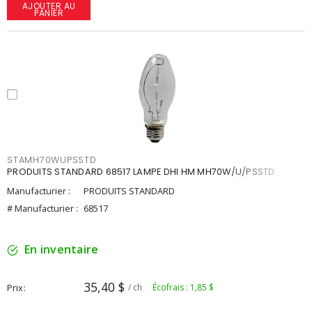
AJOUTER AU
PANIER
STAMH70WUPSSTD
PRODUITS STANDARD 68517 LAMPE DHI HM MH70W/U/PSSTD
Manufacturier :
PRODUITS STANDARD
# Manufacturier :
68517
En inventaire
35,40 $
Prix
/ ch
Écofrais : 1,85 $