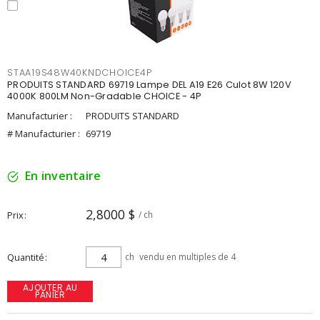
STAA19S48W40KNDCHOICE4P
PRODUITS STANDARD 69719 Lampe DEL A19 E26 Culot 8W 120V
4000K 800LM Non-Gradable CHOICE - 4P
Manufacturier :
PRODUITS STANDARD
# Manufacturier :
69719
En inventaire
2,8000 $
Prix
/ ch
Quantité
ch
vendu en multiples de 4
AJOUTER AU
PANIER