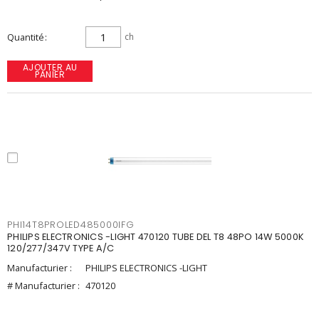
Quantité
ch
AJOUTER AU
PANIER
PHI14T8PROLED485000IFG
PHILIPS ELECTRONICS -LIGHT 470120 TUBE DEL T8 48PO 14W 5000K
120/277/347V TYPE A/C
Manufacturier :
PHILIPS ELECTRONICS -LIGHT
# Manufacturier :
470120