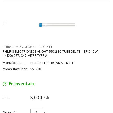
PHI10T8CORE48840IF16GDIM
PHILIPS ELECTRONICS -LIGHT 553230 TUBE DEL T8 48PO 10W
4K120/277/347 VITRE TYPE A
Manufacturier :
PHILIPS ELECTRONICS -LIGHT
# Manufacturier :
553230
En inventaire
8,00 $
Prix
/ ch
Quantité
ch