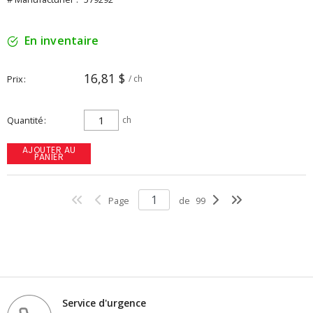
En inventaire
16,81 $
Prix
/ ch
Quantité
ch
AJOUTER AU
PANIER
Page
de
99
Service d'urgence