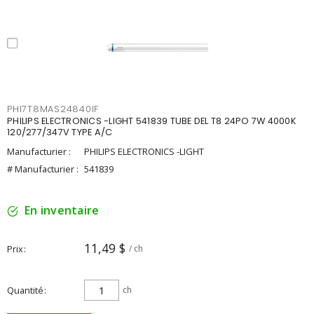
PHI7T8MAS24840IF
PHILIPS ELECTRONICS -LIGHT 541839 TUBE DEL T8 24PO 7W 4000K
120/277/347V TYPE A/C
Manufacturier :
PHILIPS ELECTRONICS -LIGHT
# Manufacturier :
541839
En inventaire
11,49 $
Prix
/ ch
Quantité
ch