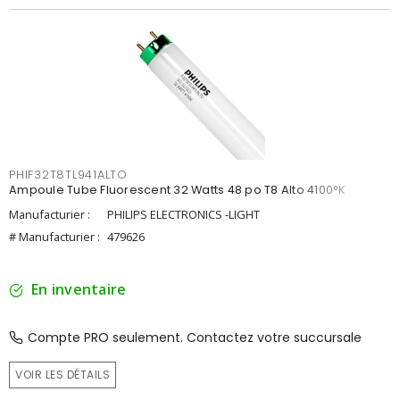
PHIF32T8TL941ALTO
Ampoule Tube Fluorescent 32 Watts 48 po T8 Alto 4100°K
Manufacturier :
PHILIPS ELECTRONICS -LIGHT
# Manufacturier :
479626
En inventaire
Compte PRO seulement. Contactez votre succursale
VOIR LES DÉTAILS