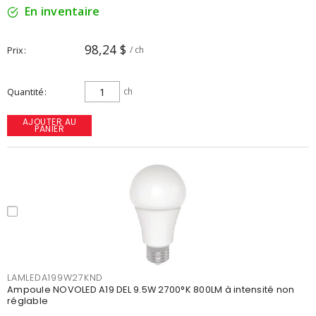
En inventaire
98,24 $
Prix
/ ch
Quantité
ch
AJOUTER AU
PANIER
LAMLEDA199W27KND
Ampoule NOVOLED A19 DEL 9.5W 2700°K 800LM à intensité non
réglable