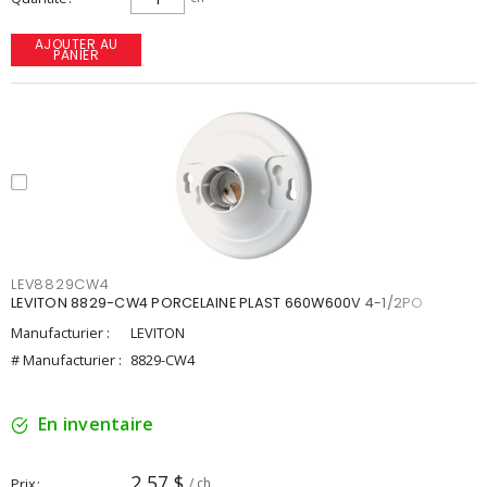
AJOUTER AU
PANIER
LEV8829CW4
LEVITON 8829-CW4 PORCELAINE PLAST 660W600V 4-1/2PO
Manufacturier :
LEVITON
# Manufacturier :
8829-CW4
En inventaire
2,57 $
Prix
/ ch