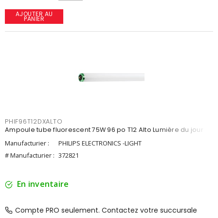
AJOUTER AU
PANIER
PHIF96T12DXALTO
Ampoule tube fluorescent 75W 96 po T12 Alto Lumière du jour
Manufacturier :
PHILIPS ELECTRONICS -LIGHT
# Manufacturier :
372821
En inventaire
Compte PRO seulement. Contactez votre succursale