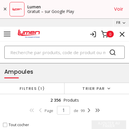
Lumen
Voir
Gratuit – sur Google Play
FR
0
PRODUITS
éclairage
Ampoules
FILTRES
1
TRIER PAR
2 356
Produits
Page
de
99
AJOUTER AU
Tout cocher
PANIER