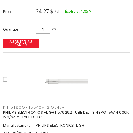
34,27 $
Prix
/ ch
Écofrais : 1,85 $
Quantité
ch
AJOUTER AU
PANIER
PHI15T8COR48840MF21G347V
PHILIPS ELECTRONICS -LIGHT 579292 TUBE DEL T8 48PO 15W 4 000K
120/347V TYPE B DLC
Manufacturier :
PHILIPS ELECTRONICS -LIGHT
# Manufacturier :
579292