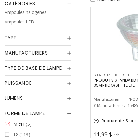
CATÉGORIES
Ampoules halogènes
Ampoules LED
TYPE
MANUFACTURIERS
TYPE DE BASE DE LAMPE
STA35MR11CGSPFTEE
PRODUITS STANDARD 1
PUISSANCE
35MR11CG/SP FTE EYE
LUMENS
Manufacturier :
PROD
# Manufacturier :
1548
FORME DE LAMPE
Rupture de Stock
MR11
5
11,99 $
T8
113
/ ch