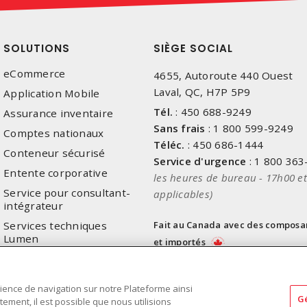
SOLUTIONS
SIÈGE SOCIAL
eCommerce
4655, Autoroute 440 Ouest
Laval, QC, H7P 5P9
Application Mobile
Tél.
:
450 688-9249
Assurance inventaire
Sans frais
:
1 800 599-9249
Comptes nationaux
Téléc.
:
450 686-1444
Conteneur sécurisé
Service d'urgence
:
1 800 363
Entente corporative
les heures de bureau - 17h00 et
Service pour consultant-
applicables)
intégrateur
Services techniques
Fait au Canada avec des composa
Lumen
et importés
ience de navigation sur notre Plateforme ainsi
G
ment, il est possible que nous utilisions