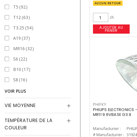
AUCUN RETOUR
T5
92
T12
63
ch
T3.25
54
AJOUTER AU
PANIER
A19
37
MR16
32
S6
22
B10
17
S8
16
VOIR PLUS
PHIFKY
VIE MOYENNE
PHILIPS ELECTRONICS 
MR11 9 6VBASE G3.9
TEMPÉRATURE DE LA
COULEUR
Manufacturier :
PHILI
# Manufacturier :
3192