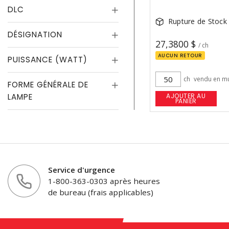
DLC
Rupture de Stock
DÉSIGNATION
27,3800 $
/ ch
AUCUN RETOUR
PUISSANCE (WATT)
ch
vendu en mu
FORME GÉNÉRALE DE
LAMPE
AJOUTER AU
PANIER
Service d'urgence
1-800-363-0303 après heures
de bureau (frais applicables)