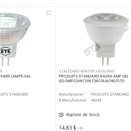
YE
STALEDMR114W30K38GU4ND
5485 LAMPE HAL
PRODUITS STANDARD 64244 AMP DEL
LED/MR11/4W/30K/38/GU4/ND/STD
UITS STANDARD
Manufacturier :
PRODUITS STANDARD
5
# Manufacturier :
64244
Rupture de Stock
14,83 $
/ ch