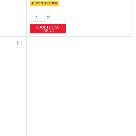
AUCUN RETOUR
ch
AJOUTER AU
PANIER
L