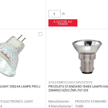
ch
AJOUTER AU
PANIER
STA20MR11CGDCNFLFSTEYE
-LIGHT 319244 LAMPE PROJ
PRODUITS STANDARD 15483 LAMPE HA
20MR11CG/DC/NFL FST EYE
PS ELECTRONICS -LIGHT
Manufacturier :
PRODUITS STANDARD
44
# Manufacturier :
15483