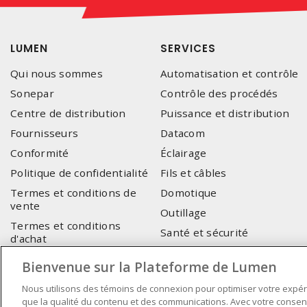
LUMEN
SERVICES
Qui nous sommes
Automatisation et contrôle
Sonepar
Contrôle des procédés
Centre de distribution
Puissance et distribution
Fournisseurs
Datacom
Conformité
Éclairage
Politique de confidentialité
Fils et câbles
Termes et conditions de
Domotique
vente
Outillage
Termes et conditions
Santé et sécurité
d'achat
Électrification des
Nous joindre
Bienvenue sur la Plateforme de Lumen
transports
Support eCommerce
Nous utilisons des témoins de connexion pour optimiser votre expér
que la qualité du contenu et des communications. Avec votre consente