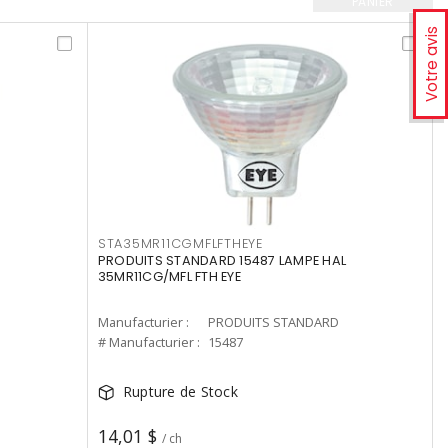
PANIER
Votre avis
STA35MR11CGMFLFTHEYE
PRODUITS STANDARD 15487 LAMPE HAL
35MR11CG/MFL FTH EYE
Manufacturier :
PRODUITS STANDARD
# Manufacturier :
15487
Rupture de Stock
14,01 $
/ ch