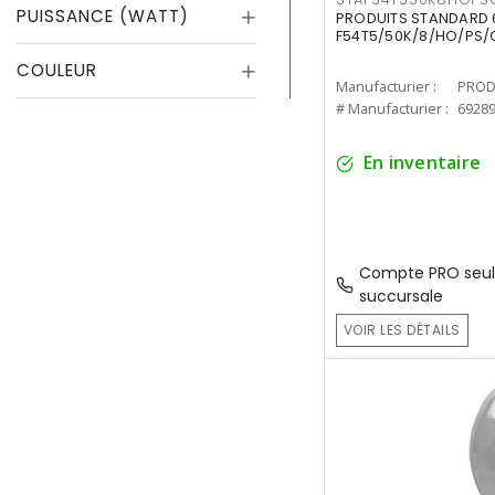
PUISSANCE (WATT)
PRODUITS STANDARD 
F54T5/50K/8/HO/PS/
COULEUR
Manufacturier :
PROD
# Manufacturier :
6928
En inventaire
Compte PRO seul
succursale
VOIR LES DÉTAILS