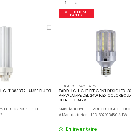
ch
AJOUTER AU
PANIER
LED8029E345CAFW
-LIGHT 383372 LAMPE FLUOR
TADD LLC-LIGHT EFFICIENT DESIG LED-
A-FW LAMPE DEL 24W FLEX COLORBOL
RETROFIT 347V
PS ELECTRONICS -LIGHT
Manufacturier :
TADD LLC-LIGHT EFFICI
72
# Manufacturier :
LED-8029E345C-A-FW
En inventaire