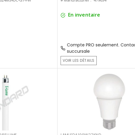
8024M345C-G7-FW
# Manufacturier :
479634
En inventaire
Compte PRO seulement. Contac
succursale
VOIR LES DÉTAILS
G5ELUME
LAMLEDA199W27KND