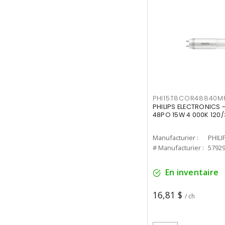
PHI15T8COR48840M
PHILIPS ELECTRONICS 
48PO 15W 4 000K 120/
Manufacturier :
PHILI
# Manufacturier :
5792
En inventaire
16,81 $
/ ch