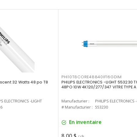
PHI10T8CORE48840IF16GDIM
cent 32 Watts 48 po T8
PHILIPS ELECTRONICS -LIGHT 553230 T
48PO 10W 4K120/277/347 VITRE TYPE A
PS ELECTRONICS -LIGHT
Manufacturier :
PHILIPS ELECTRONICS 
26
# Manufacturier :
553230
En inventaire
8,00 $
/ ch