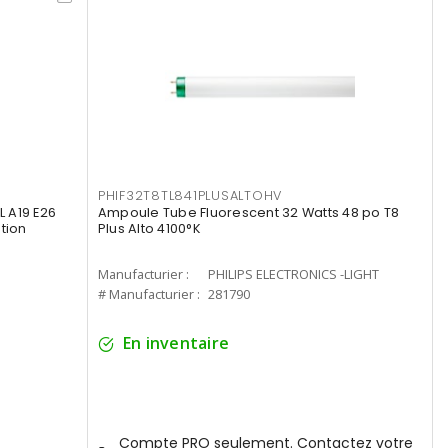
PHIF32T8TL841PLUSALTOHV
 A19 E26
Ampoule Tube Fluorescent 32 Watts 48 po T8
tion
Plus Alto 4100°K
Manufacturier :
PHILIPS ELECTRONICS -LIGHT
# Manufacturier :
281790
En inventaire
Compte PRO seulement. Contactez votre