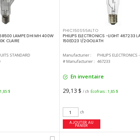
PHIC150S55ALTO
68500 LAMPE DHI MH 400W
PHILIPS ELECTRONICS -LIGHT 467233 
0K CLAIRE
150ED23 1/2GOLIATH
UITS STANDARD
Manufacturier :
PHILIPS ELECTRONICS 
0
# Manufacturier :
467233
En inventaire
29,13 $
 1,85 $
/ ch
Écofrais : 1,85 $
ch
AJOUTER AU
PANIER