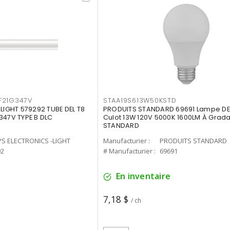
F21G347V
STAA19S613W50KSTD
-LIGHT 579292 TUBE DEL T8
PRODUITS STANDARD 69691 Lampe DEL
347V TYPE B DLC
Culot 13W 120V 5000K 1600LM À Grada
STANDARD
PS ELECTRONICS -LIGHT
Manufacturier :
PRODUITS STANDARD
92
# Manufacturier :
69691
En inventaire
7,18 $
/ ch