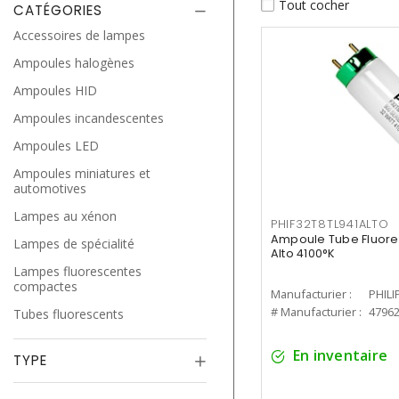
Tout cocher
CATÉGORIES
Accessoires de lampes
Ampoules halogènes
Ampoules HID
Ampoules incandescentes
Ampoules LED
Ampoules miniatures et
automotives
Lampes au xénon
PHIF32T8TL941ALTO
Ampoule Tube Fluores
Lampes de spécialité
Alto 4100°K
Lampes fluorescentes
compactes
Manufacturier :
PHILI
# Manufacturier :
4796
Tubes fluorescents
En inventaire
TYPE