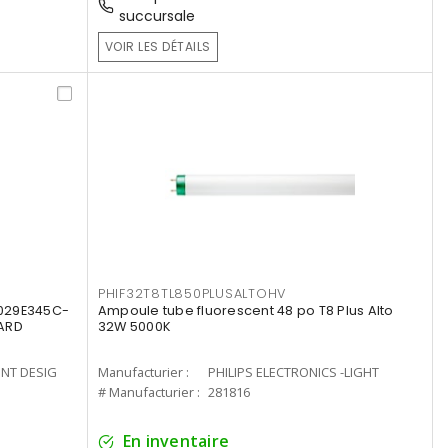
succursale
VOIR LES DÉTAILS
PHIF32T8TL850PLUSALTOHV
8029E345C-
Ampoule tube fluorescent 48 po T8 Plus Alto
LARD
32W 5000K
ENT DESIG
Manufacturier :
PHILIPS ELECTRONICS -LIGHT
# Manufacturier :
281816
En inventaire