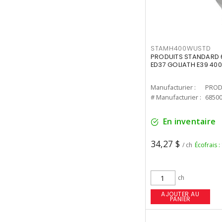
STAMH400WUSTD
PRODUITS STANDARD 
ED37 GOLIATH E39 400
Manufacturier :
PROD
# Manufacturier :
6850
En inventaire
34,27 $
/ ch
Écofrais :
ch
AJOUTER AU
PANIER