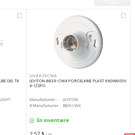
PANIER
LEV8829CW4
UBE DEL T8
LEVITON 8829-CW4 PORCELAINE PLAST 660W600V
4-1/2PO
-LIGHT
Manufacturier :
LEVITON
# Manufacturier :
8829-CW4
En inventaire
2,57 $
/ ch