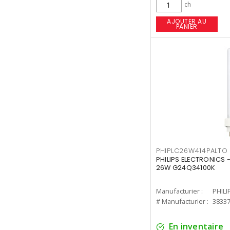
ch
AJOUTER AU
PANIER
PHIPLC26W414PALTO
PHILIPS ELECTRONICS 
26W G24Q34100K
Manufacturier :
PHILI
# Manufacturier :
3833
En inventaire