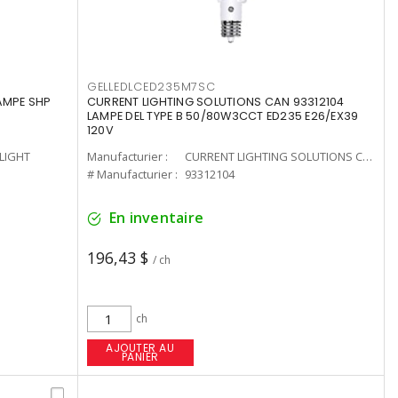
GELLEDLCED235M7SC
LAMPE SHP
CURRENT LIGHTING SOLUTIONS CAN 93312104
LAMPE DEL TYPE B 50/80W3CCT ED235 E26/EX39
120V
-LIGHT
Manufacturier :
CURRENT LIGHTING SOLUTIONS CAN
# Manufacturier :
93312104
En inventaire
196,43 $
/ ch
ch
AJOUTER AU
PANIER