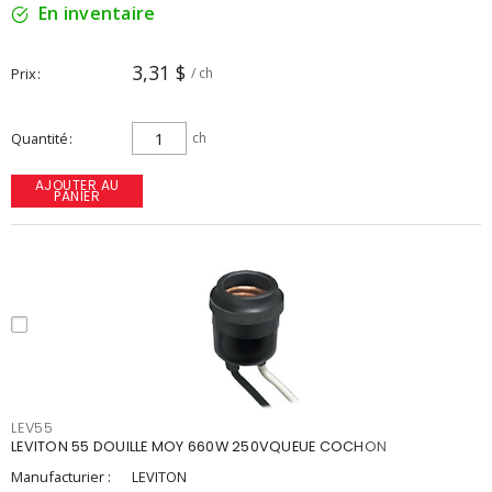
En inventaire
3,31 $
Prix
/ ch
Quantité
ch
AJOUTER AU
PANIER
LEV55
LEVITON 55 DOUILLE MOY 660W 250VQUEUE COCHON
Manufacturier :
LEVITON