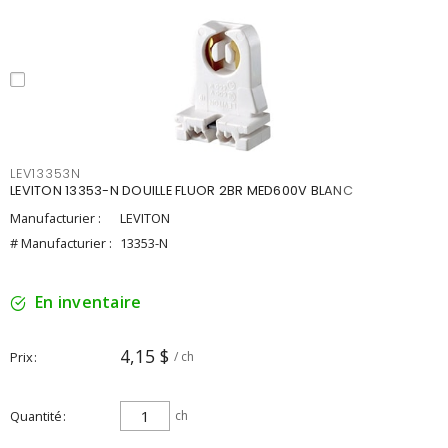
LEV13353N
LEVITON 13353-N DOUILLE FLUOR 2BR MED600V BLANC
Manufacturier :
LEVITON
# Manufacturier :
13353-N
En inventaire
4,15 $
Prix
/ ch
Quantité
ch