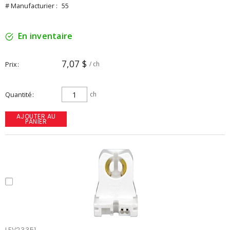
# Manufacturier :
55
En inventaire
7,07 $
Prix
/ ch
Quantité
ch
AJOUTER AU
PANIER
LEV23351