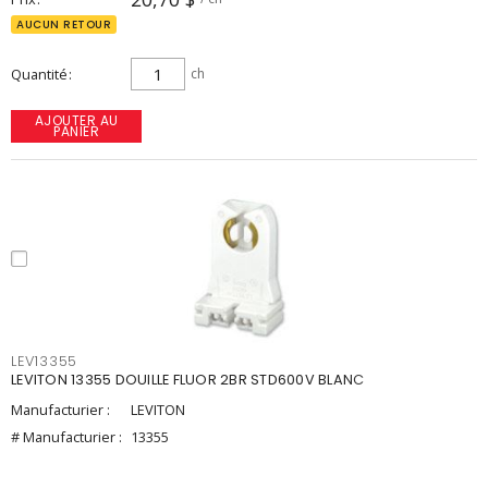
AUCUN RETOUR
Quantité
ch
AJOUTER AU
PANIER
LEV13355
LEVITON 13355 DOUILLE FLUOR 2BR STD600V BLANC
Manufacturier :
LEVITON
# Manufacturier :
13355