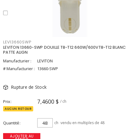
LEV13660SWP
LEVITON 13660-SWP DOUILLE T8-T12 660W/600VT8-T12 BLANC
PATTE ALIGN
Manufacturier :
LEVITON
# Manufacturier :
13660-SWP
Rupture de Stock
7,4600 $
Prix
/ ch
AUCUN RETOUR
Quantité
ch
vendu en multiples de 48
AJOUTER AU