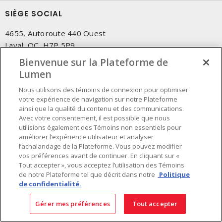
SIÈGE SOCIAL
4655, Autoroute 440 Ouest
Laval, QC, H7P 5P9
Tél.
:
450 688-9249
Bienvenue sur la Plateforme de
Sans frais
:
1 800 599-9249
Lumen
Téléc.
:
450 686-1444
Nous utilisons des témoins de connexion pour optimiser
Service d'urgence
:
1 800 363-0303
(Après les heures de
votre expérience de navigation sur notre Plateforme
bureau - 17h00 et 7h00, Frais applicables)
ainsi que la qualité du contenu et des communications.
Avec votre consentement, il est possible que nous
utilisions également des Témoins non essentiels pour
Fait au Canada avec des composants canadiens et importés
améliorer l’expérience utilisateur et analyser
l’achalandage de la Plateforme. Vous pouvez modifier
vos préférences avant de continuer. En cliquant sur «
INSCRIVEZ-VOUS À L'INFOLETTRE
Tout accepter », vous acceptez l’utilisation des Témoins
de notre Plateforme tel que décrit dans notre
Politique
Obtenez des informations à jour sur les offres de Lumen
de confidentialité.
Gérer mes préférences
Tout accepter