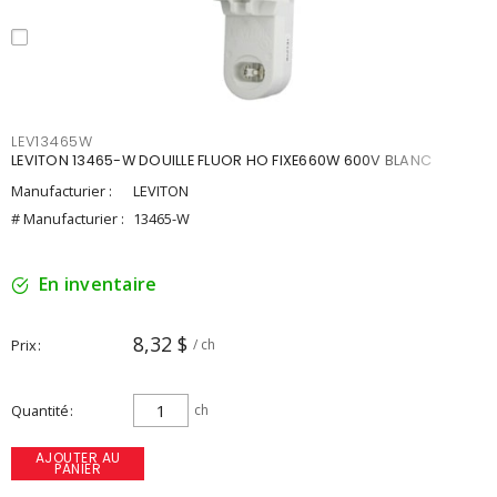
LEV13465W
LEVITON 13465-W DOUILLE FLUOR HO FIXE660W 600V BLANC
Manufacturier :
LEVITON
# Manufacturier :
13465-W
En inventaire
8,32 $
Prix
/ ch
Quantité
ch
AJOUTER AU
PANIER