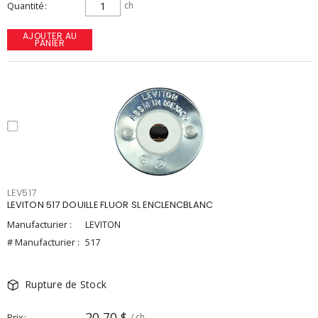
Quantité
ch
AJOUTER AU
PANIER
LEV517
LEVITON 517 DOUILLE FLUOR SL ENCLENCBLANC
Manufacturier :
LEVITON
# Manufacturier :
517
Rupture de Stock
20,70 $
Prix
/ ch