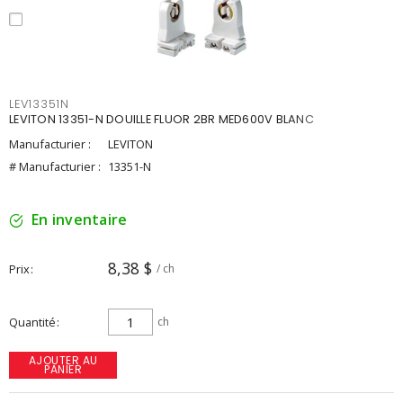
LEV13351N
LEVITON 13351-N DOUILLE FLUOR 2BR MED600V BLANC
Manufacturier :
LEVITON
# Manufacturier :
13351-N
En inventaire
8,38 $
Prix
/ ch
Quantité
ch
AJOUTER AU
PANIER