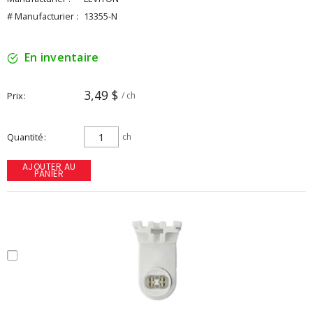
# Manufacturier :
13355-N
En inventaire
3,49 $
Prix
/ ch
Quantité
ch
AJOUTER AU
PANIER