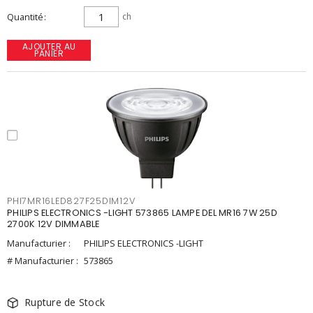
Quantité
ch
AJOUTER AU
PANIER
PHI7MR16LED827F25DIM12V
PHILIPS ELECTRONICS -LIGHT 573865 LAMPE DEL MR16 7W 25D
2700K 12V DIMMABLE
Manufacturier :
PHILIPS ELECTRONICS -LIGHT
# Manufacturier :
573865
Rupture de Stock