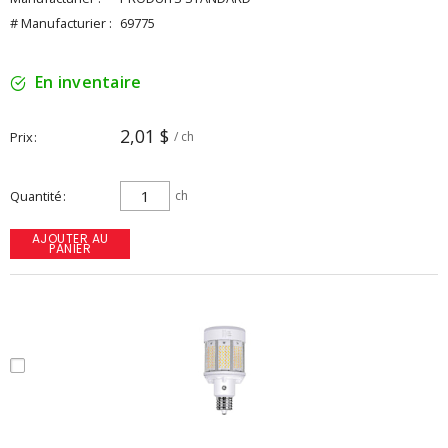
# Manufacturier :
69775
En inventaire
2,01 $
Prix
/ ch
Quantité
ch
AJOUTER AU
PANIER