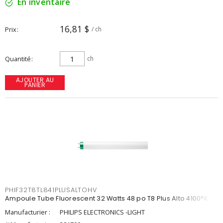
En inventaire
16,81 $
Prix
/ ch
Quantité
ch
AJOUTER AU
PANIER
PHIF32T8TL841PLUSALTOHV
Ampoule Tube Fluorescent 32 Watts 48 po T8 Plus Alto 4100°K
Manufacturier :
PHILIPS ELECTRONICS -LIGHT