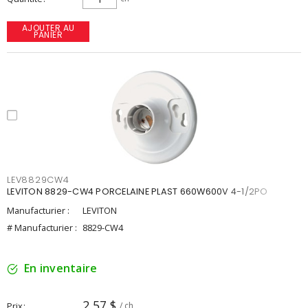
AJOUTER AU
PANIER
LEV8829CW4
LEVITON 8829-CW4 PORCELAINE PLAST 660W600V 4-1/2PO
Manufacturier :
LEVITON
# Manufacturier :
8829-CW4
En inventaire
2,57 $
Prix
/ ch