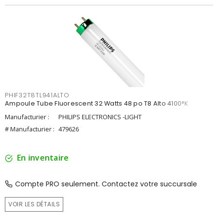
PHIF32T8TL941ALTO
Ampoule Tube Fluorescent 32 Watts 48 po T8 Alto 4100°K
Manufacturier :
PHILIPS ELECTRONICS -LIGHT
# Manufacturier :
479626
En inventaire
Compte PRO seulement. Contactez votre succursale
VOIR LES DÉTAILS