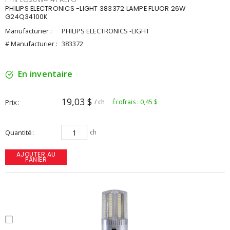
PHILIPS ELECTRONICS -LIGHT 383372 LAMPE FLUOR 26W
G24Q34100K
Manufacturier :
PHILIPS ELECTRONICS -LIGHT
# Manufacturier :
383372
En inventaire
19,03 $
Prix
/ ch
Écofrais : 0,45 $
Quantité
ch
AJOUTER AU
PANIER