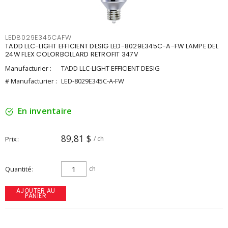
LED8029E345CAFW
TADD LLC-LIGHT EFFICIENT DESIG LED-8029E345C-A-FW LAMPE DEL
24W FLEX COLORBOLLARD RETROFIT 347V
Manufacturier :
TADD LLC-LIGHT EFFICIENT DESIG
# Manufacturier :
LED-8029E345C-A-FW
En inventaire
89,81 $
Prix
/ ch
Quantité
ch
AJOUTER AU
PANIER