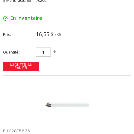
# Manufacturier :
70260
En inventaire
16,55 $
Prix
/ ch
Quantité
ch
AJOUTER AU
PANIER
PHIF28T5835