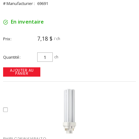
# Manufacturier :
69691
En inventaire
7,18 $
Prix
/ ch
Quantité
ch
AJOUTER AU
PANIER
PHIPLC26W414PALTO