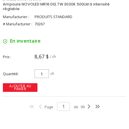
Ampoule NOVOLED MR16 DEL 7W 3000K 500LM à intensité
réglable
Manufacturier :
PRODUITS STANDARD
# Manufacturier :
70267
En inventaire
8,67 $
Prix
/ ch
Quantité
ch
AJOUTER AU
PANIER
Page
de
99