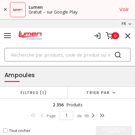
Lumen
Voir
Gratuit – sur Google Play
FR
0
PRODUITS
éclairage
Ampoules
FILTRES
1
TRIER PAR
2 356
Produits
Page
de
99
AJOUTER AU
Tout cocher
PANIER