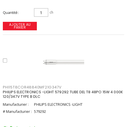
Quantité
ch
AJOUTER AU
PANIER
PHI15T8COR48840MF21G347V
PHILIPS ELECTRONICS -LIGHT 579292 TUBE DEL T8 48PO 15W 4 000K
120/347V TYPE B DLC
Manufacturier :
PHILIPS ELECTRONICS -LIGHT
# Manufacturier :
579292