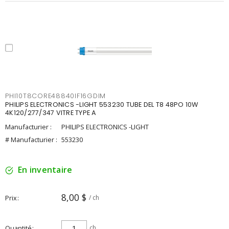
PHI10T8CORE48840IF16GDIM
PHILIPS ELECTRONICS -LIGHT 553230 TUBE DEL T8 48PO 10W
4K120/277/347 VITRE TYPE A
Manufacturier :
PHILIPS ELECTRONICS -LIGHT
# Manufacturier :
553230
En inventaire
8,00 $
Prix
/ ch
Quantité
ch