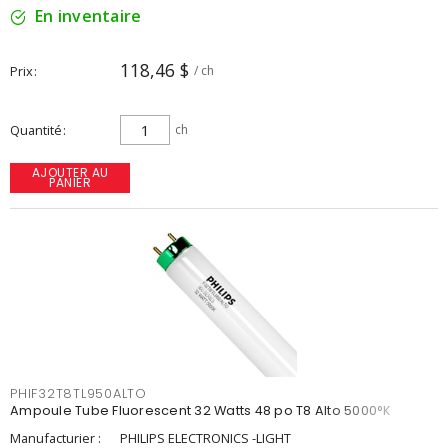
En inventaire
118,46 $
Prix
/ ch
Quantité
ch
AJOUTER AU
PANIER
PHIF32T8TL950ALTO
Ampoule Tube Fluorescent 32 Watts 48 po T8 Alto 5000°K
Manufacturier :
PHILIPS ELECTRONICS -LIGHT