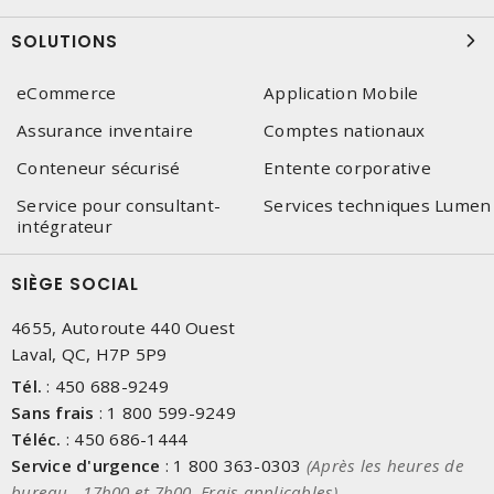
SOLUTIONS
eCommerce
Application Mobile
Assurance inventaire
Comptes nationaux
Conteneur sécurisé
Entente corporative
Service pour consultant-
Services techniques Lumen
intégrateur
SIÈGE SOCIAL
4655, Autoroute 440 Ouest
Laval, QC, H7P 5P9
Tél.
:
450 688-9249
Sans frais
:
1 800 599-9249
Téléc.
:
450 686-1444
Service d'urgence
:
1 800 363-0303
(Après les heures de
bureau - 17h00 et 7h00, Frais applicables)