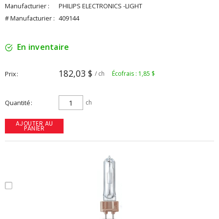
Manufacturier :
PHILIPS ELECTRONICS -LIGHT
# Manufacturier :
409144
En inventaire
182,03 $
Prix
/ ch
Écofrais : 1,85 $
Quantité
ch
AJOUTER AU
PANIER