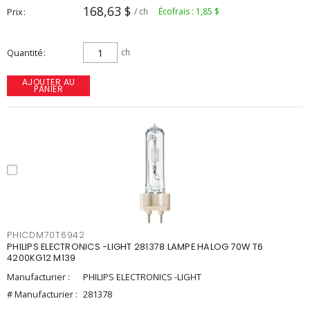
168,63 $
Prix
/ ch
Écofrais : 1,85 $
Quantité
ch
AJOUTER AU
PANIER
PHICDM70T6942
PHILIPS ELECTRONICS -LIGHT 281378 LAMPE HALOG 70W T6
4200KG12 M139
Manufacturier :
PHILIPS ELECTRONICS -LIGHT
# Manufacturier :
281378