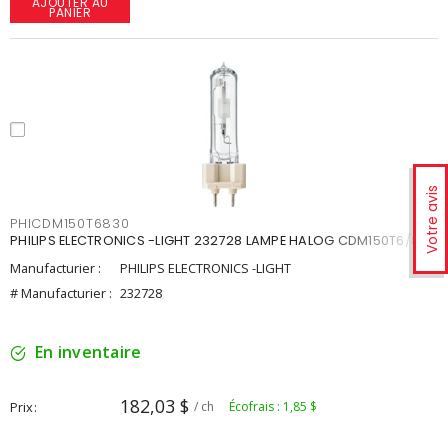
AJOUTER AU
PANIER
Votre avis
PHICDM150T6830
PHILIPS ELECTRONICS -LIGHT 232728 LAMPE HALOG CDM150T6/830
Manufacturier :
PHILIPS ELECTRONICS -LIGHT
# Manufacturier :
232728
En inventaire
182,03 $
Prix
/ ch
Écofrais : 1,85 $