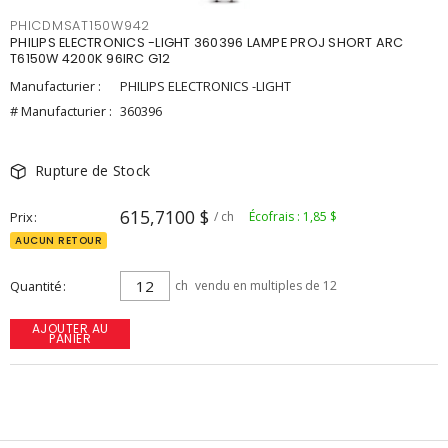
PHICDMSAT150W942
PHILIPS ELECTRONICS -LIGHT 360396 LAMPE PROJ SHORT ARC
T6150W 4200K 96IRC G12
Manufacturier :
PHILIPS ELECTRONICS -LIGHT
# Manufacturier :
360396
Rupture de Stock
615,7100 $
Prix
/ ch
Écofrais : 1,85 $
AUCUN RETOUR
Quantité
ch
vendu en multiples de 12
AJOUTER AU
PANIER