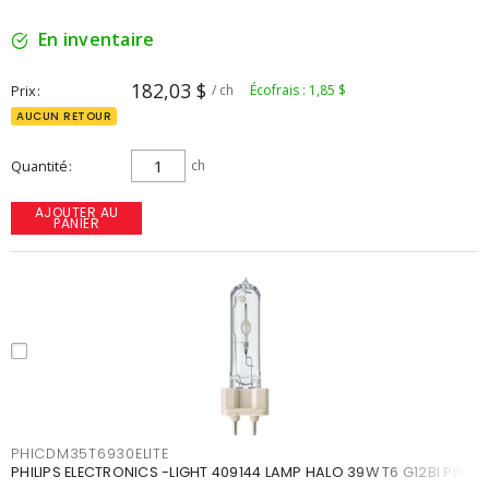
En inventaire
182,03 $
Prix
/ ch
Écofrais : 1,85 $
AUCUN RETOUR
Quantité
ch
AJOUTER AU
PANIER
PHICDM35T6930ELITE
PHILIPS ELECTRONICS -LIGHT 409144 LAMP HALO 39W T6 G12BI PIN