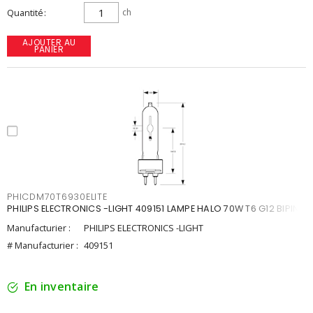
Quantité
ch
AJOUTER AU
PANIER
PHICDM70T6930ELITE
PHILIPS ELECTRONICS -LIGHT 409151 LAMPE HALO 70W T6 G12 BIPIN
Manufacturier :
PHILIPS ELECTRONICS -LIGHT
# Manufacturier :
409151
En inventaire