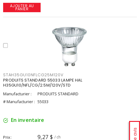
AJOUTER AU
PANIER
STAH35GU10NFLCG25M120V
PRODUITS STANDARD 55033 LAMPE HAL
H35GU10/NFL/CG/2.5M/120V/STD
Manufacturier :
PRODUITS STANDARD
# Manufacturier :
55033
En inventaire
Votre avis
9,27 $
Prix
/ ch