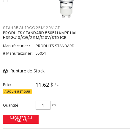
STAH35GU10CG25M120VICE
PRODUITS STANDARD 55051 LAMPE HAL
H35GU10/CG/2.5M/120V/STD ICE
Manufacturier :
PRODUITS STANDARD
# Manufacturier :
55051
Rupture de Stock
11,62 $
Prix
/ ch
AUCUN RETOUR
Quantité
ch
AJOUTER AU
PANIER