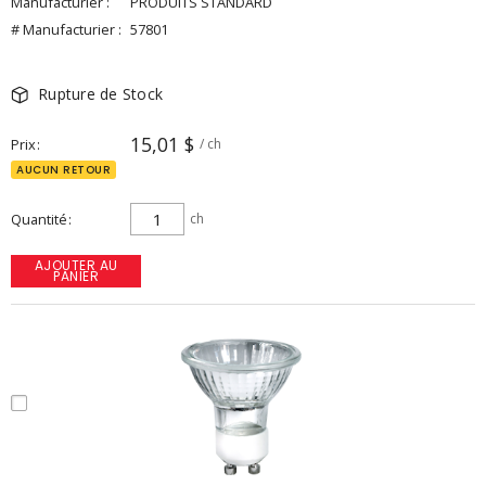
Manufacturier :
PRODUITS STANDARD
# Manufacturier :
57801
Rupture de Stock
15,01 $
Prix
/ ch
AUCUN RETOUR
Quantité
ch
AJOUTER AU
PANIER