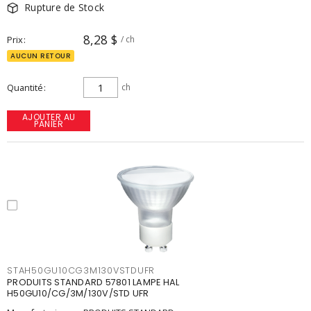
Rupture de Stock
8,28 $
Prix
/ ch
AUCUN RETOUR
Quantité
ch
AJOUTER AU
PANIER
STAH50GU10CG3M130VSTDUFR
PRODUITS STANDARD 57801 LAMPE HAL
H50GU10/CG/3M/130V/STD UFR