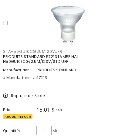
STAH50GU10CG25M120VUFR
PRODUITS STANDARD 57213 LAMPE HAL
H50GU10/CG/2.5M/120V/STD UFR
Manufacturier :
PRODUITS STANDARD
# Manufacturier :
57213
Rupture de Stock
15,01 $
Prix
/ ch
AUCUN RETOUR
Quantité
ch