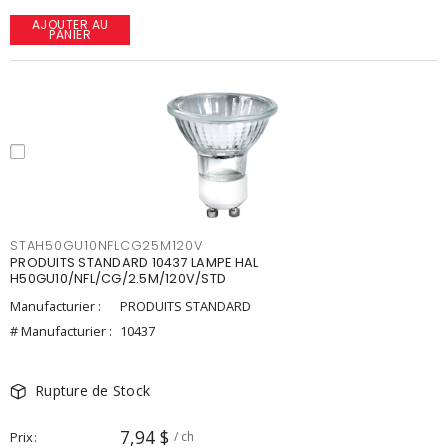
AJOUTER AU
PANIER
STAH50GU10NFLCG25M120V
PRODUITS STANDARD 10437 LAMPE HAL
H50GU10/NFL/CG/2.5M/120V/STD
Manufacturier :
PRODUITS STANDARD
# Manufacturier :
10437
Rupture de Stock
7,94 $
Prix
/ ch