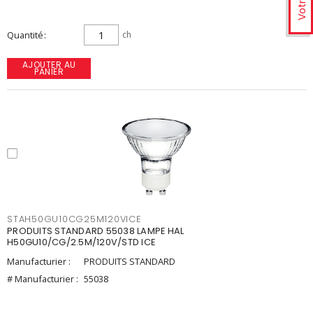
Quantité
ch
AJOUTER AU
PANIER
STAH50GU10CG25M120VICE
PRODUITS STANDARD 55038 LAMPE HAL
H50GU10/CG/2.5M/120V/STD ICE
Manufacturier :
PRODUITS STANDARD
# Manufacturier :
55038