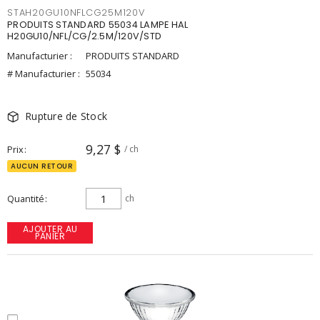
STAH20GU10NFLCG25M120V
PRODUITS STANDARD 55034 LAMPE HAL
H20GU10/NFL/CG/2.5M/120V/STD
Manufacturier :
PRODUITS STANDARD
# Manufacturier :
55034
Rupture de Stock
9,27 $
Prix
/ ch
AUCUN RETOUR
Quantité
ch
AJOUTER AU
PANIER