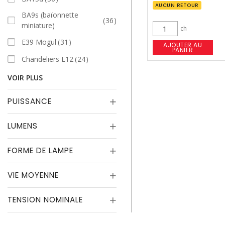
AUCUN RETOUR
BA9s (baïonnette
36
miniature)
ch
E39 Mogul
31
AJOUTER AU
PANIER
Chandeliers E12
24
VOIR PLUS
PUISSANCE
LUMENS
FORME DE LAMPE
VIE MOYENNE
TENSION NOMINALE