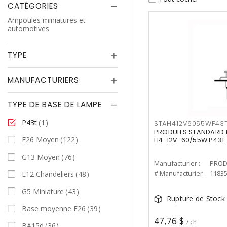
CATÉGORIES
Ampoules miniatures et
automotives
TYPE
MANUFACTURIERS
TYPE DE BASE DE LAMPE
P43t
1
STAH412V6055WP43
PRODUITS STANDARD 1
E26 Moyen
122
H4-12V-60/55W P43T
G13 Moyen
76
Manufacturier :
PROD
# Manufacturier :
1183
E12 Chandeliers
48
G5 Miniature
43
Rupture de Stock
Base moyenne E26
39
47,76 $
/ ch
BA15d
36