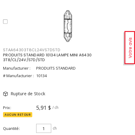
Votre avis
STAA64303T8CL24VS7DSTD
PRODUITS STANDARD 10134 LAMPE MINI A6430
3T8/CL/24V/S7D/STD
Manufacturier :
PRODUITS STANDARD
# Manufacturier :
10134
Rupture de Stock
5,91 $
Prix
/ ch
AUCUN RETOUR
Quantité
ch