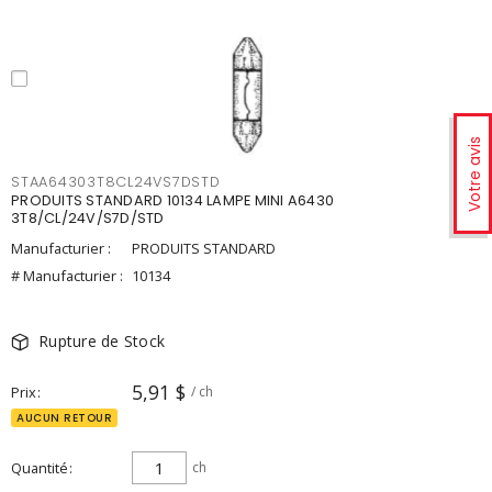
Votre avis
STAA64303T8CL24VS7DSTD
PRODUITS STANDARD 10134 LAMPE MINI A6430
3T8/CL/24V/S7D/STD
Manufacturier :
PRODUITS STANDARD
# Manufacturier :
10134
Rupture de Stock
5,91 $
Prix
/ ch
AUCUN RETOUR
Quantité
ch