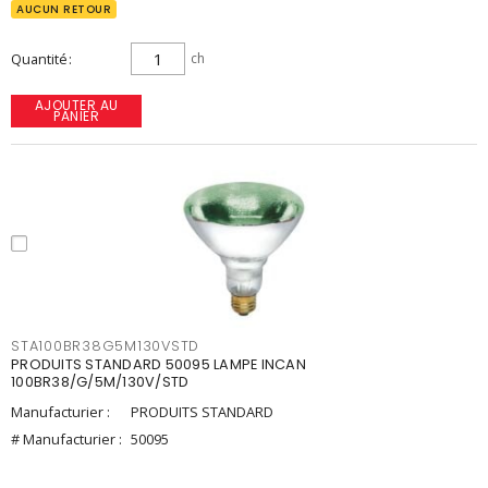
AUCUN RETOUR
Quantité
ch
AJOUTER AU
PANIER
STA100BR38G5M130VSTD
PRODUITS STANDARD 50095 LAMPE INCAN
100BR38/G/5M/130V/STD
Manufacturier :
PRODUITS STANDARD
# Manufacturier :
50095