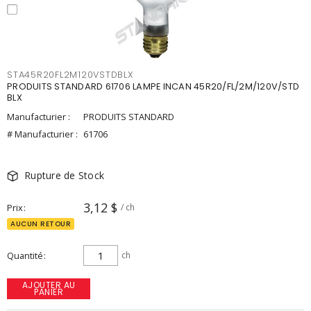
STA45R20FL2M120VSTDBLX
PRODUITS STANDARD 61706 LAMPE INCAN 45R20/FL/2M/120V/STD
BLX
Manufacturier :
PRODUITS STANDARD
# Manufacturier :
61706
Rupture de Stock
3,12 $
Prix
/ ch
AUCUN RETOUR
Quantité
ch
AJOUTER AU
PANIER