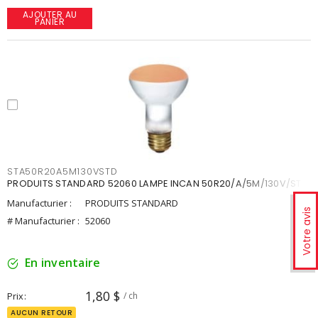
AJOUTER AU
PANIER
STA50R20A5M130VSTD
PRODUITS STANDARD 52060 LAMPE INCAN 50R20/A/5M/130V/STD
Manufacturier :
PRODUITS STANDARD
Votre avis
# Manufacturier :
52060
En inventaire
1,80 $
Prix
/ ch
AUCUN RETOUR