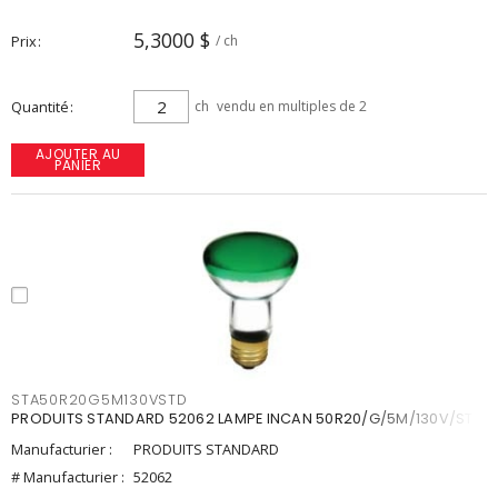
5,3000 $
Prix
/ ch
Quantité
ch
vendu en multiples de 2
AJOUTER AU
PANIER
STA50R20G5M130VSTD
PRODUITS STANDARD 52062 LAMPE INCAN 50R20/G/5M/130V/STD
Manufacturier :
PRODUITS STANDARD
# Manufacturier :
52062