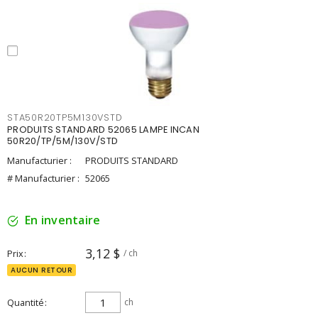
STA50R20TP5M130VSTD
PRODUITS STANDARD 52065 LAMPE INCAN
50R20/TP/5M/130V/STD
Manufacturier :
PRODUITS STANDARD
# Manufacturier :
52065
En inventaire
3,12 $
Prix
/ ch
AUCUN RETOUR
Quantité
ch