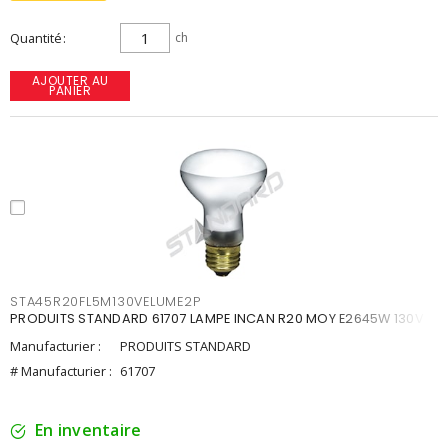
Quantité
ch
AJOUTER AU
PANIER
STA45R20FL5M130VELUME2P
PRODUITS STANDARD 61707 LAMPE INCAN R20 MOY E2645W 130V
Manufacturier :
PRODUITS STANDARD
# Manufacturier :
61707
En inventaire