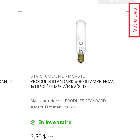
PANIER
Votre avis
STA15T6CL75ME17145VSTD
CAN T6
PRODUITS STANDARD 50676 LAMPE INCAN
15T6/CL/7.5M/E17/145V/STD
Manufacturier :
PRODUITS STANDARD
# Manufacturier :
50676
En inventaire
3,50 $
/ ch