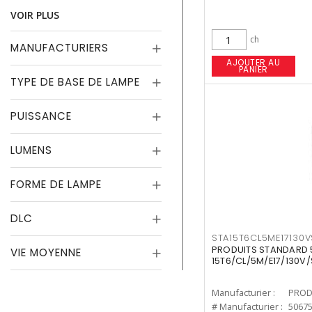
VOIR PLUS
ch
MANUFACTURIERS
AJOUTER AU
PANIER
TYPE DE BASE DE LAMPE
PUISSANCE
LUMENS
FORME DE LAMPE
DLC
STA15T6CL5ME17130
PRODUITS STANDARD 
VIE MOYENNE
15T6/CL/5M/E17/130V
Manufacturier :
PROD
# Manufacturier :
5067