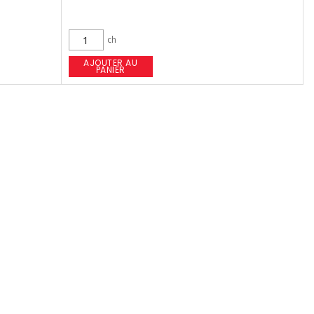
ch
AJOUTER AU
PANIER