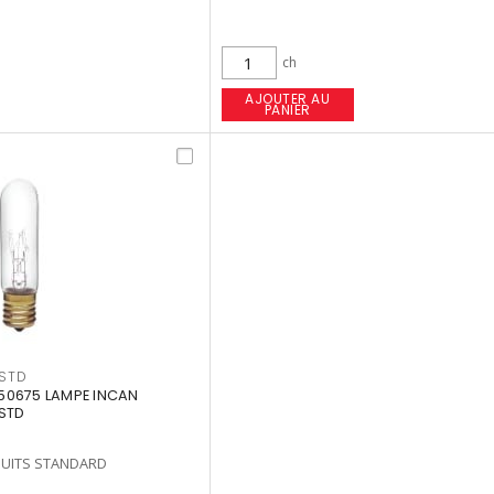
ch
AJOUTER AU
PANIER
VSTD
50675 LAMPE INCAN
/STD
UITS STANDARD
5