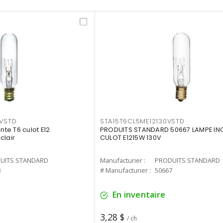
5VSTD
STA15T6CL5ME12130VSTD
e T6 culot E12
PRODUITS STANDARD 50667 LAMPE IN
clair
CULOT E1215W 130V
UITS STANDARD
Manufacturier :
PRODUITS STANDARD
8
# Manufacturier :
50667
En inventaire
3,28 $
/ ch