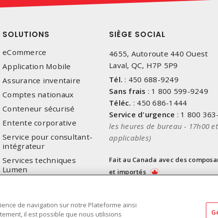
SOLUTIONS
SIÈGE SOCIAL
eCommerce
4655, Autoroute 440 Ouest
Laval, QC, H7P 5P9
Application Mobile
Tél.
:
450 688-9249
Assurance inventaire
Sans frais
:
1 800 599-9249
Comptes nationaux
Téléc.
:
450 686-1444
Conteneur sécurisé
Service d'urgence
:
1 800 363
Entente corporative
les heures de bureau - 17h00 et
Service pour consultant-
applicables)
intégrateur
Services techniques
Fait au Canada avec des composa
Lumen
et importés
ience de navigation sur notre Plateforme ainsi
G
ment, il est possible que nous utilisions