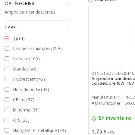
CATÉGORIES
Ampoules incandescentes
TYPE
T6
4
Lampes miniatures
259
Linéaire
100
Douilles
46
STA15T6CL75ME1214
Ampoule incandescent
Fluorescent
46
candélabre 15W 145V 
Hors de porté
44
Manufacturier :
PROD
CFL-ni
37
# Manufacturier :
5066
la norme
36
En inventaire
A19
35
Halogénure métallique
34
1,75 $
/ ch