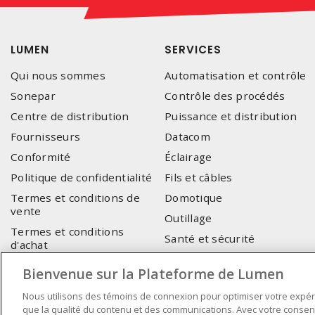
LUMEN
SERVICES
Qui nous sommes
Automatisation et contrôle
Sonepar
Contrôle des procédés
Centre de distribution
Puissance et distribution
Fournisseurs
Datacom
Conformité
Éclairage
Politique de confidentialité
Fils et câbles
Termes et conditions de
Domotique
vente
Outillage
Termes et conditions
Santé et sécurité
d'achat
Électrification des
Nous joindre
Bienvenue sur la Plateforme de Lumen
transports
Support eCommerce
Nous utilisons des témoins de connexion pour optimiser votre expér
que la qualité du contenu et des communications. Avec votre consente