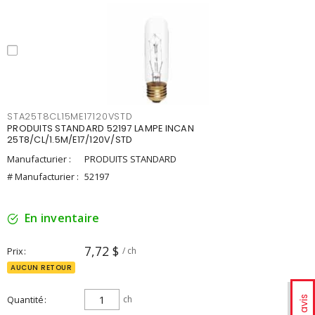
STA25T8CL15ME17120VSTD
PRODUITS STANDARD 52197 LAMPE INCAN
25T8/CL/1.5M/E17/120V/STD
Manufacturier :
PRODUITS STANDARD
# Manufacturier :
52197
En inventaire
7,72 $
Prix
/ ch
AUCUN RETOUR
Quantité
ch