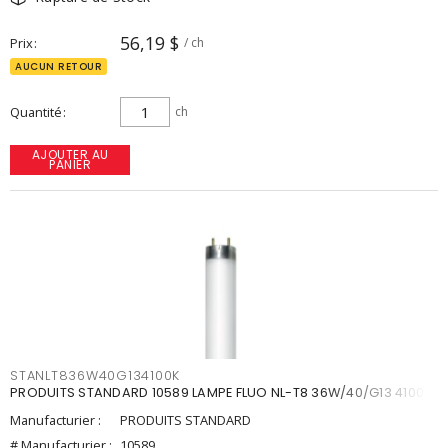
56,19 $
Prix
/ ch
AUCUN RETOUR
Quantité
ch
AJOUTER AU
PANIER
STANLT836W40G134100K
PRODUITS STANDARD 10589 LAMPE FLUO NL-T8 36W/40/G13 4100K
Manufacturier :
PRODUITS STANDARD
# Manufacturier :
10589