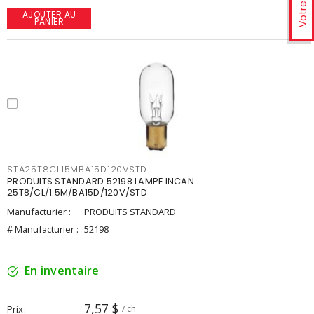
Votre avis
AJOUTER AU
PANIER
STA25T8CL15MBA15D120VSTD
PRODUITS STANDARD 52198 LAMPE INCAN
25T8/CL/1.5M/BA15D/120V/STD
Manufacturier :
PRODUITS STANDARD
# Manufacturier :
52198
En inventaire
7,57 $
Prix
/ ch