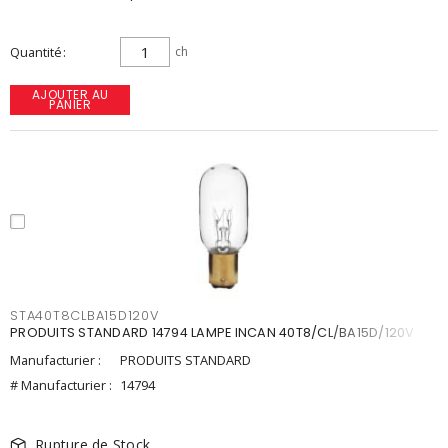
Quantité
ch
AJOUTER AU
PANIER
STA40T8CLBA15D120V
PRODUITS STANDARD 14794 LAMPE INCAN 40T8/CL/BA15D/120V
Manufacturier :
PRODUITS STANDARD
# Manufacturier :
14794
Rupture de Stock