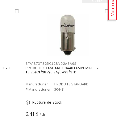
Votre avis
PANIER
STA1873T325CL28V02ABA9S
I 1828
PRODUITS STANDARD 50448 LAMPE MINI 1873
T3.25/CL/28V/0.2A/BA9S/STD
Manufacturier :
PRODUITS STANDARD
# Manufacturier :
50448
Rupture de Stock
6,41 $
/ ch