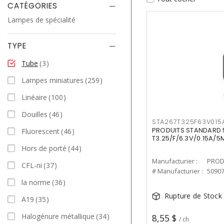
CATÉGORIES
Lampes de spécialité
TYPE
Tube
3
Lampes miniatures
259
Linéaire
100
Douilles
46
STA267T325F63V01
PRODUITS STANDARD 5
Fluorescent
46
T3.25/F/6.3V/0.15A/
Hors de porté
44
Manufacturier :
PROD
CFL-ni
37
# Manufacturier :
5090
la norme
36
Rupture de Stock
A19
35
Halogénure métallique
34
8,55 $
/ ch