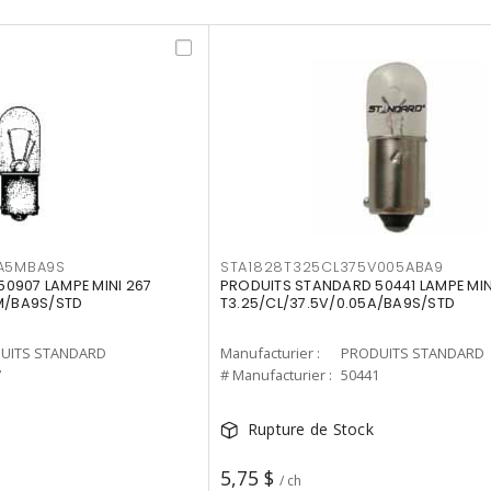
5A5MBA9S
STA1828T325CL375V005ABA9
0907 LAMPE MINI 267
PRODUITS STANDARD 50441 LAMPE MIN
5M/BA9S/STD
T3.25/CL/37.5V/0.05A/BA9S/STD
UITS STANDARD
Manufacturier :
PRODUITS STANDARD
7
# Manufacturier :
50441
Rupture de Stock
5,75 $
/ ch