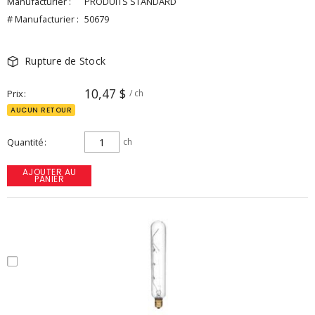
Manufacturier :
PRODUITS STANDARD
# Manufacturier :
50679
Rupture de Stock
10,47 $
Prix
/ ch
AUCUN RETOUR
Quantité
ch
AJOUTER AU
PANIER