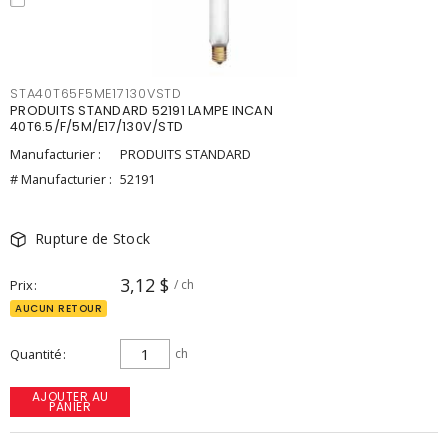
STA40T65F5ME17130VSTD
PRODUITS STANDARD 52191 LAMPE INCAN
40T6.5/F/5M/E17/130V/STD
Manufacturier :
PRODUITS STANDARD
# Manufacturier :
52191
Rupture de Stock
3,12 $
Prix
/ ch
AUCUN RETOUR
Quantité
ch
AJOUTER AU
PANIER