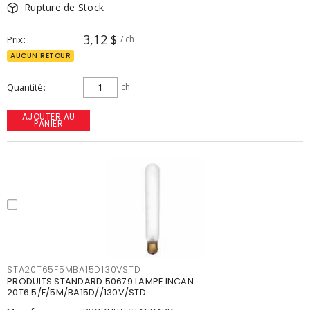
Rupture de Stock
3,12 $
Prix
/ ch
AUCUN RETOUR
Quantité
ch
AJOUTER AU
PANIER
STA20T65F5MBA15D130VSTD
PRODUITS STANDARD 50679 LAMPE INCAN
20T6.5/F/5M/BA15D//130V/STD