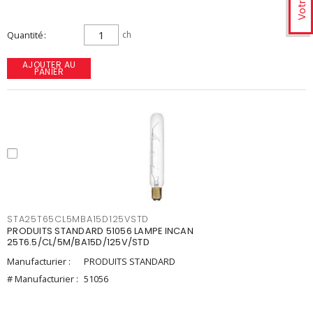
Quantité
ch
AJOUTER AU
PANIER
STA25T65CL5MBA15D125VSTD
PRODUITS STANDARD 51056 LAMPE INCAN
25T6.5/CL/5M/BA15D/125V/STD
Manufacturier :
PRODUITS STANDARD
# Manufacturier :
51056