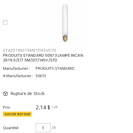
STA25T65F75ME17145VSTD
PRODUITS STANDARD 50673 LAMPE INCAN
25T6.5/F/7.5M/E17/145V/STD
Manufacturier :
PRODUITS STANDARD
# Manufacturier :
50673
Rupture de Stock
2,14 $
Prix
/ ch
AUCUN RETOUR
Quantité
ch