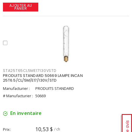
AJOUTER AU
PANIER
STA25T65CL5ME17130VSTD
PRODUITS STANDARD 50669 LAMPE INCAN
25T6.5/CL/5M/E17/130V/STD
Manufacturier :
PRODUITS STANDARD
# Manufacturier :
50669
En inventaire
Votre avis
10,53 $
Prix
/ ch