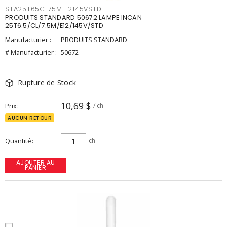
STA25T65CL75ME12145VSTD
PRODUITS STANDARD 50672 LAMPE INCAN
25T6.5/CL/7.5M/E12/145V/STD
Manufacturier :
PRODUITS STANDARD
# Manufacturier :
50672
Rupture de Stock
10,69 $
Prix
/ ch
AUCUN RETOUR
Quantité
ch
AJOUTER AU
PANIER