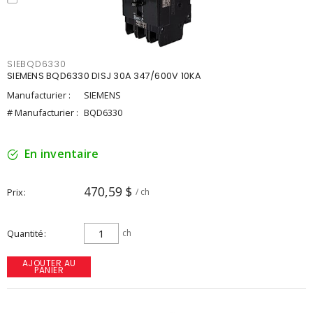
SIEBQD6330
SIEMENS BQD6330 DISJ 30A 347/600V 10KA
Manufacturier :
SIEMENS
# Manufacturier :
BQD6330
En inventaire
470,59 $
Prix
/ ch
Quantité
ch
AJOUTER AU
PANIER