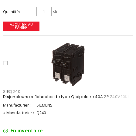
Quantité
ch
AJOUTER AU
PANIER
SIEQ240
Disjoncteurs enfichables de type Q bipolaire 40A 2P 240V 10KA
Manufacturier :
SIEMENS
# Manufacturier :
Q240
En inventaire