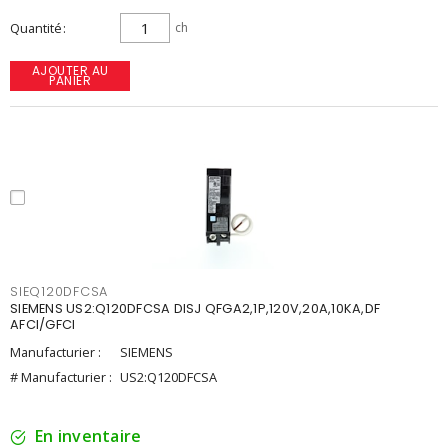
Quantité
ch
AJOUTER AU
PANIER
SIEQ120DFCSA
SIEMENS US2:Q120DFCSA DISJ QFGA2,1P,120V,20A,10KA,DF
AFCI/GFCI
Manufacturier :
SIEMENS
# Manufacturier :
US2:Q120DFCSA
En inventaire