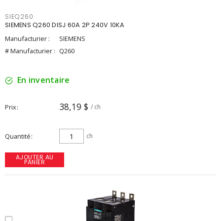
SIEQ260
SIEMENS Q260 DISJ 60A 2P 240V 10KA
Manufacturier :
SIEMENS
# Manufacturier :
Q260
En inventaire
38,19 $
Prix
/ ch
Quantité
ch
AJOUTER AU
PANIER