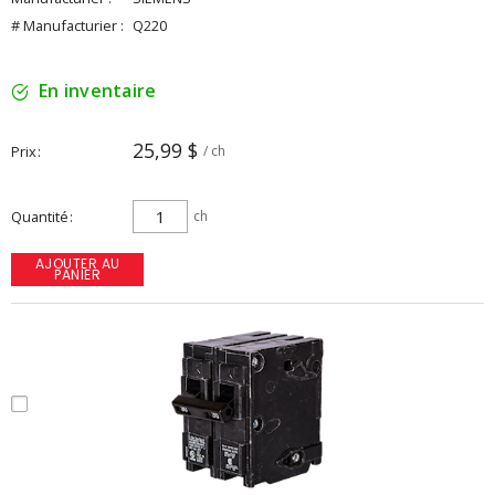
# Manufacturier :
Q220
En inventaire
25,99 $
Prix
/ ch
Quantité
ch
AJOUTER AU
PANIER