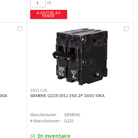
ch
AJOUTER AU
PANIER
SIEQ225
X30A
SIEMENS Q225 DISJ 25A 2P 240V 10KA
Manufacturier :
SIEMENS
# Manufacturier :
Q225
En inventaire