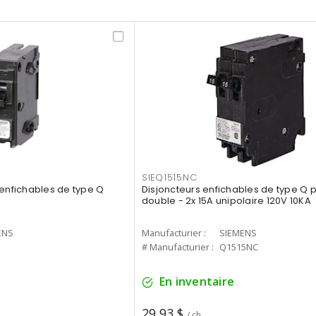
SIEQ1515NC
 enfichables de type Q
Disjoncteurs enfichables de type Q 
double - 2x 15A unipolaire 120V 10KA
ENS
Manufacturier :
SIEMENS
# Manufacturier :
Q1515NC
En inventaire
29,93 $
/ ch