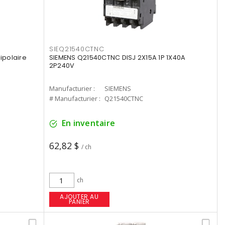
SIEQ21540CTNC
ipolaire
SIEMENS Q21540CTNC DISJ 2X15A 1P 1X40A
2P240V
Manufacturier :
SIEMENS
# Manufacturier :
Q21540CTNC
En inventaire
62,82 $
/ ch
ch
AJOUTER AU
PANIER