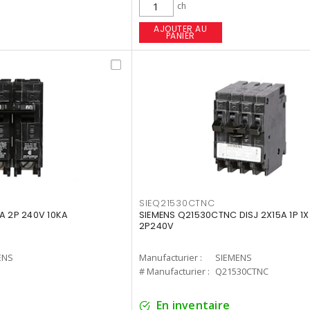
ch
AJOUTER AU
PANIER
SIEQ21530CTNC
A 2P 240V 10KA
SIEMENS Q21530CTNC DISJ 2X15A 1P 1
2P240V
ENS
Manufacturier :
SIEMENS
# Manufacturier :
Q21530CTNC
En inventaire