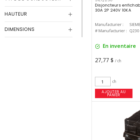
Disjoncteurs enfichab
30A 2P 240V 10KA
HAUTEUR
Manufacturier :
SIEM
DIMENSIONS
# Manufacturier :
Q230
En inventaire
27,77 $
/ ch
ch
AJOUTER AU
PANIER