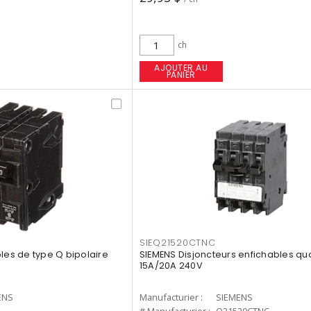
ch
AJOUTER AU
PANIER
SIEQ21520CTNC
les de type Q bipolaire
SIEMENS Disjoncteurs enfichables qu
15A/20A 240V
ENS
Manufacturier :
SIEMENS