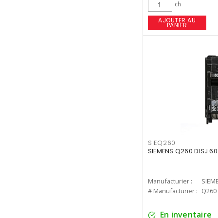
ch
AJOUTER AU
PANIER
SIEQ260
SIEMENS Q260 DISJ 60
Manufacturier :
SIEM
# Manufacturier :
Q260
En inventaire