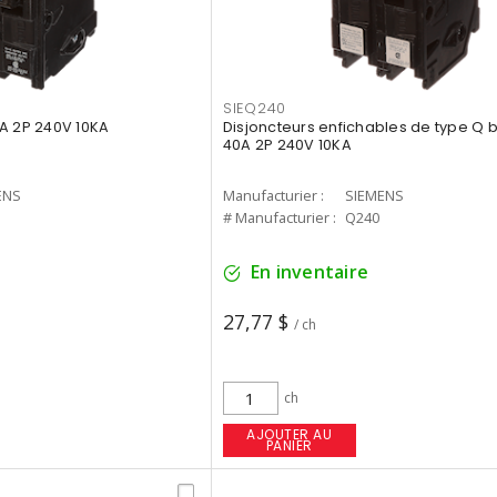
SIEQ240
A 2P 240V 10KA
Disjoncteurs enfichables de type Q b
40A 2P 240V 10KA
ENS
Manufacturier :
SIEMENS
# Manufacturier :
Q240
En inventaire
27,77 $
/ ch
ch
AJOUTER AU
PANIER