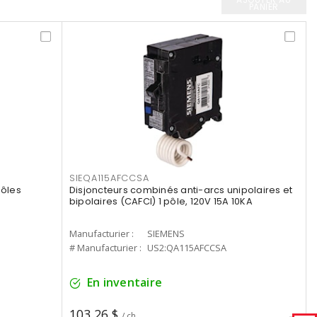
PANIER
SIEQA115AFCCSA
pôles
Disjoncteurs combinés anti-arcs unipolaires et
bipolaires (CAFCI) 1 pôle, 120V 15A 10KA
Manufacturier :
SIEMENS
# Manufacturier :
US2:QA115AFCCSA
En inventaire
103,26 $
/ ch