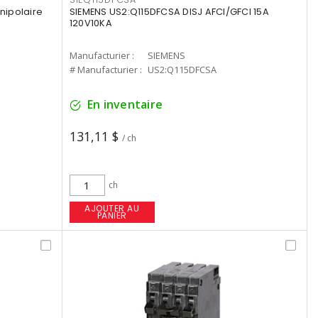
nipolaire
SIEMENS US2:Q115DFCSA DISJ AFCI/GFCI 15A
120V10KA
Manufacturier :
SIEMENS
# Manufacturier :
US2:Q115DFCSA
En inventaire
131,11 $
/ ch
ch
AJOUTER AU
PANIER