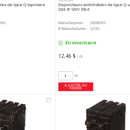
les de type Q bipolaire
Disjoncteurs enfichables de type Q u
20A 1P 120V 10KA
ENS
Manufacturier :
SIEMENS
# Manufacturier :
Q120
En inventaire
12,46 $
/ ch
ch
AJOUTER AU
PANIER