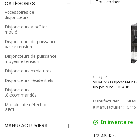
Tout cocher
CATÉGORIES
Accessoires de
disjoncteurs
Disjoncteurs à boîtier
moulé
Disjoncteurs de puissance
basse tension
Disjoncteurs de puissance
moyenne tension
Disjoncteurs miniatures
SIEQ115
Disjoncteurs résidentiels
SIEMENS Disjoncteurs
unipolaire - 15A 1P
Disjoncteurs
télécommandés
Manufacturier :
SIEM
Modules de détection
# Manufacturier :
Q115
GFCI
En inventaire
MANUFACTURIERS
12,46 $
/ ch