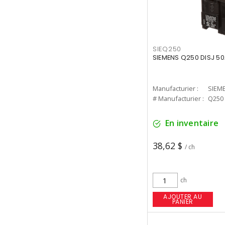
SIEQ250
SIEMENS Q250 DISJ 50
Manufacturier :
SIEM
# Manufacturier :
Q250
En inventaire
38,62 $
/ ch
ch
AJOUTER AU
PANIER