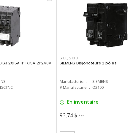
SIEQ2100
ISJ 2X15A 1P 1X15A 2P240V
SIEMENS Disjoncteurs 2 pôles
ENS
Manufacturier :
SIEMENS
15CTNC
# Manufacturier :
Q2100
En inventaire
93,74 $
/ ch