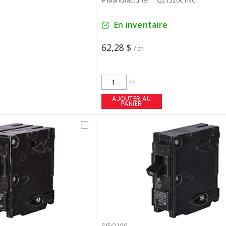
# Manufacturier :
Q21520CTNC
En inventaire
62,28 $
/ ch
ch
AJOUTER AU
PANIER
SIEQ120