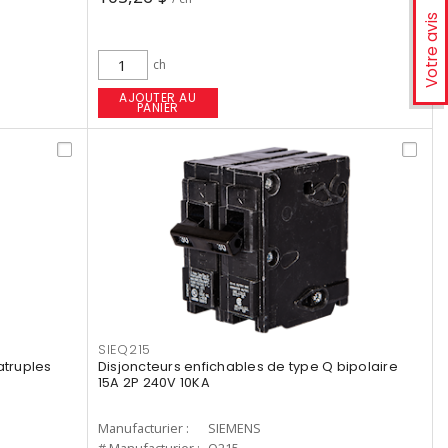
Votre avis
ch
AJOUTER AU
PANIER
SIEQ215
atruples
Disjoncteurs enfichables de type Q bipolaire
15A 2P 240V 10KA
Manufacturier :
SIEMENS