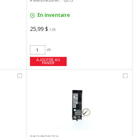
# Manufacturier :
Q215
En inventaire
25,99 $
/ ch
ch
AJOUTER AU
PANIER
SIEQ115DFCSA