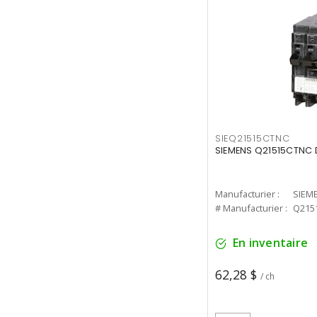
SIEQ21515CTNC
SIEMENS Q21515CTNC D
Manufacturier :
SIEM
# Manufacturier :
Q215
En inventaire
62,28 $
/ ch