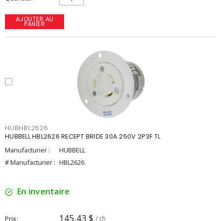
AJOUTER AU
PANIER
HUBHBL2626
HUBBELL HBL2626 RECEPT BRIDE 30A 250V 2P3F TL
Manufacturier :
HUBBELL
# Manufacturier :
HBL2626
En inventaire
145,43 $
Prix
/ ch