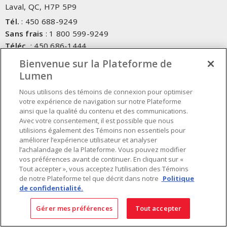
Laval, QC, H7P 5P9
Tél.
:
450 688-9249
Sans frais
:
1 800 599-9249
Téléc.
:
450 686-1444
Service d'urgence
:
1 800 363-0303
(Après les heures de
Bienvenue sur la Plateforme de
bureau - 17h00 et 7h00, Frais applicables)
Lumen
Nous utilisons des témoins de connexion pour optimiser
Fait au Canada avec des composants canadiens et importés
votre expérience de navigation sur notre Plateforme
ainsi que la qualité du contenu et des communications.
Avec votre consentement, il est possible que nous
INSCRIVEZ-VOUS À L'INFOLETTRE
utilisions également des Témoins non essentiels pour
améliorer l’expérience utilisateur et analyser
Obtenez des informations à jour sur les offres de Lumen
l’achalandage de la Plateforme. Vous pouvez modifier
vos préférences avant de continuer. En cliquant sur «
Tout accepter », vous acceptez l’utilisation des Témoins
de notre Plateforme tel que décrit dans notre
Politique
de confidentialité.
Gérer mes préférences
Tout accepter