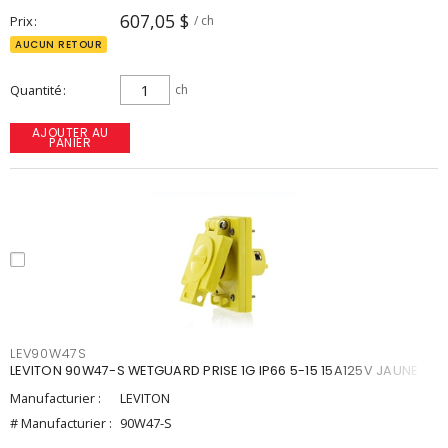
607,05 $
Prix
/ ch
AUCUN RETOUR
Quantité
ch
AJOUTER AU
PANIER
LEV90W47S
LEVITON 90W47-S WETGUARD PRISE 1G IP66 5-15 15A125V JAUNE
Manufacturier :
LEVITON
# Manufacturier :
90W47-S