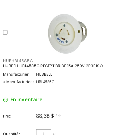
HUBHBL4585C
HUBBELL HBL4585C RECEPT BRIDE 15A 250V 2P3F ISO
Manufacturier :
HUBBELL
# Manufacturier :
HBL4585C
En inventaire
88,38 $
Prix
/ ch
Quantité
ch