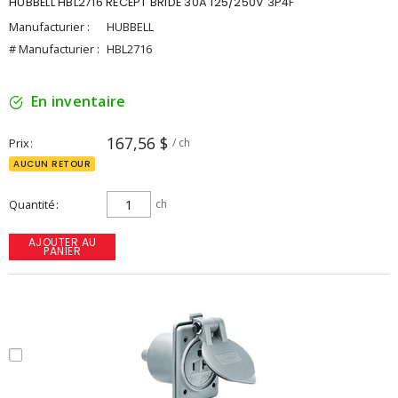
HUBBELL HBL2716 RECEPT BRIDE 30A 125/250V 3P4F
Manufacturier :
HUBBELL
# Manufacturier :
HBL2716
En inventaire
167,56 $
Prix
/ ch
AUCUN RETOUR
Quantité
ch
AJOUTER AU
PANIER