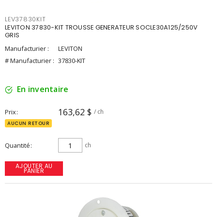
LEV37830KIT
LEVITON 37830-KIT TROUSSE GENERATEUR SOCLE30A125/250V
GRIS
Manufacturier :
LEVITON
# Manufacturier :
37830-KIT
En inventaire
163,62 $
Prix
/ ch
AUCUN RETOUR
Quantité
ch
AJOUTER AU
PANIER