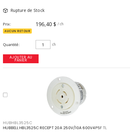
Rupture de Stock
196,40 $
Prix
/ ch
AUCUN RETOUR
Quantité
ch
AJOUTER AU
PANIER
HUBHBL3525C
HUBBELL HBL3525C RECEPT 20A 250V/10A 600V4P5F TL