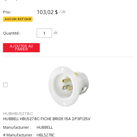
103,02 $
Prix
/ ch
AUCUN RETOUR
Quantité
ch
AJOUTER AU
PANIER
HUBHBL5278C
HUBBELL HBL5278C FICHE BRIDE 15A 2P3F125V
Manufacturier :
HUBBELL
# Manufacturier :
HBL5278C