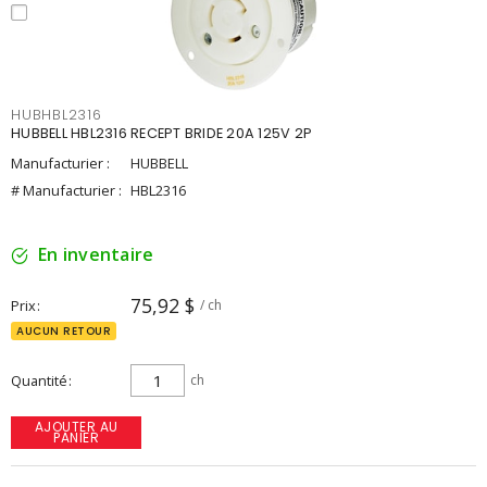
HUBHBL2316
HUBBELL HBL2316 RECEPT BRIDE 20A 125V 2P
Manufacturier :
HUBBELL
# Manufacturier :
HBL2316
En inventaire
75,92 $
Prix
/ ch
AUCUN RETOUR
Quantité
ch
AJOUTER AU
PANIER