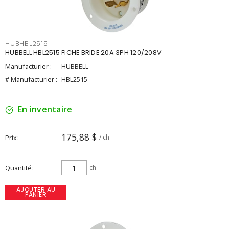
HUBHBL2515
HUBBELL HBL2515 FICHE BRIDE 20A 3PH 120/208V
Manufacturier :
HUBBELL
# Manufacturier :
HBL2515
En inventaire
175,88 $
Prix
/ ch
Quantité
ch
AJOUTER AU
PANIER