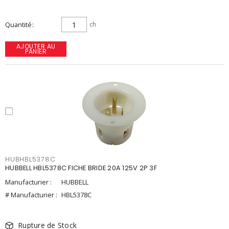
Quantité
ch
AJOUTER AU
PANIER
HUBHBL5378C
HUBBELL HBL5378C FICHE BRIDE 20A 125V 2P 3F
Manufacturier :
HUBBELL
# Manufacturier :
HBL5378C
Rupture de Stock