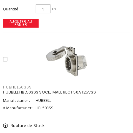
Quantité
ch
AJOUTER AU
PANIER
HUBHBL503SS
HUBBELL HBL503SS SOCLE MALE RECT 50A 125VSS
Manufacturier :
HUBBELL
# Manufacturier :
HBL503SS
Rupture de Stock