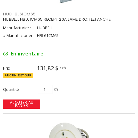
HUBHBL61CM65
HUBBELL HBL61CM65 RECEPT 20A LAME DROITEETANCHE
Manufacturier :
HUBBELL
# Manufacturier :
HBL61CM65
En inventaire
131,82 $
Prix
/ ch
AUCUN RETOUR
Quantité
ch
AJOUTER AU
PANIER