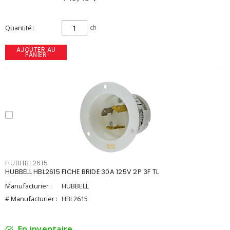
Quantité
ch
AJOUTER AU
PANIER
HUBHBL2615
HUBBELL HBL2615 FICHE BRIDE 30A 125V 2P 3F TL
Manufacturier :
HUBBELL
# Manufacturier :
HBL2615
En inventaire