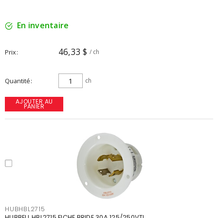
En inventaire
46,33 $
Prix
/ ch
Quantité
ch
AJOUTER AU
PANIER
HUBHBL2715
HUBBELL HBL2715 FICHE BRIDE 30A 125/250VTL