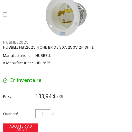
HUBHBL2625
HUBBELL HBL2625 FICHE BRIDE 30A 250V 2P 3F TL
Manufacturier :
HUBBELL
# Manufacturier :
HBL2625
En inventaire
133,94 $
Prix
/ ch
Quantité
ch
AJOUTER AU
PANIER