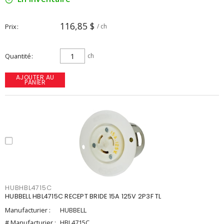
116,85 $
Prix
/ ch
Quantité
ch
AJOUTER AU
PANIER
HUBHBL4715C
HUBBELL HBL4715C RECEPT BRIDE 15A 125V 2P3F TL
Manufacturier :
HUBBELL
# Manufacturier :
HBL4715C