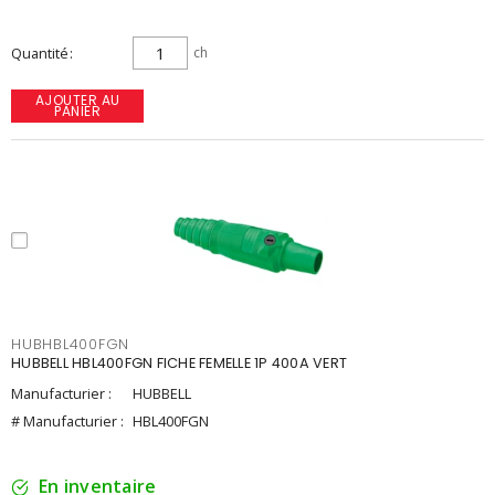
Quantité
ch
AJOUTER AU
PANIER
HUBHBL400FGN
HUBBELL HBL400FGN FICHE FEMELLE 1P 400A VERT
Manufacturier :
HUBBELL
# Manufacturier :
HBL400FGN
En inventaire