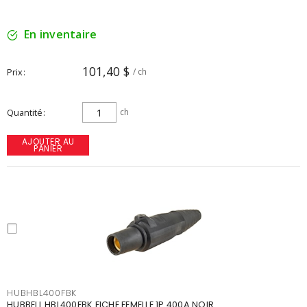
En inventaire
101,40 $
Prix
/ ch
Quantité
ch
AJOUTER AU
PANIER
HUBHBL400FBK
HUBBELL HBL400FBK FICHE FEMELLE 1P 400A NOIR