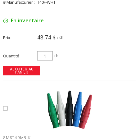
# Manufacturier :
T40F-WHT
En inventaire
48,74 $
Prix
/ ch
Quantité
ch
AJOUTER AU
PANIER
SMST40MBLK