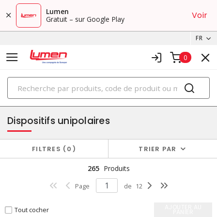
Lumen
Voir
Gratuit – sur Google Play
FR
0
PRODUITS
fiches et connecteurs
Dispositifs unipolaires
FILTRES
0
TRIER PAR
265
Produits
Page
de
12
AJOUTER AU
Tout cocher
PANIER