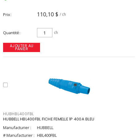
110,10 $
Prix
/ ch
Quantité
ch
AJOUTER AU
PANIER
HUBHBL400FBL
HUBBELL HBL400FBL FICHE FEMELLE 1P 400A BLEU
Manufacturier :
HUBBELL
# Manufacturier :
HBL400FBL