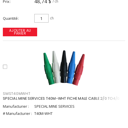
48,74 $
Prix
/ ch
Quantité
ch
AJOUTER AU
PANIER
SMST40MWHT
SPECIAL MINE SERVICES T40M-WHT FICHE MALE CABLE 2/0 TO4/0
Manufacturier :
SPECIAL MINE SERVICES
# Manufacturier :
T40M-WHT