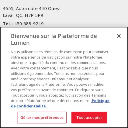
4655, Autoroute 440 Ouest
Laval, QC, H7P 5P9
Tél.
:
450 688-9249
Sans frais
:
1 800 599-9249
Bienvenue sur la Plateforme de
Téléc.
:
450 686-1444
Lumen
Service d'urgence
:
1 800 363-0303
(Après les heures de
bureau - 17h00 et 7h00, Frais applicables)
Nous utilisons des témoins de connexion pour optimiser
votre expérience de navigation sur notre Plateforme
ainsi que la qualité du contenu et des communications.
Fait au Canada avec des composants canadiens et importés
Avec votre consentement, il est possible que nous
utilisions également des Témoins non essentiels pour
améliorer l’expérience utilisateur et analyser
INSCRIVEZ-VOUS À L'INFOLETTRE
l’achalandage de la Plateforme. Vous pouvez modifier
vos préférences avant de continuer. En cliquant sur «
Obtenez des informations à jour sur les offres de Lumen
Tout accepter », vous acceptez l’utilisation des Témoins
de notre Plateforme tel que décrit dans notre
Politique
de confidentialité.
Gérer mes préférences
Tout accepter