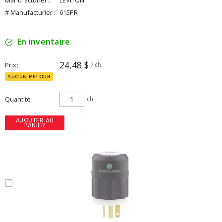
Manufacturier :
LEVITON
# Manufacturier :
615PR
En inventaire
24,48 $
Prix
/ ch
AUCUN RETOUR
Quantité
ch
AJOUTER AU
PANIER