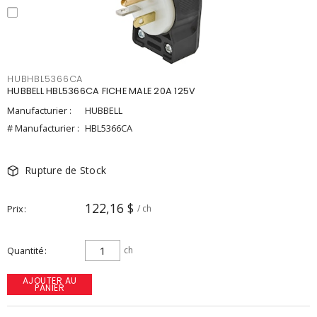
HUBHBL5366CA
HUBBELL HBL5366CA FICHE MALE 20A 125V
Manufacturier :
HUBBELL
# Manufacturier :
HBL5366CA
Rupture de Stock
122,16 $
Prix
/ ch
Quantité
ch
AJOUTER AU
PANIER