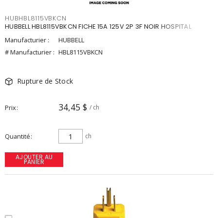
HUBHBL8115VBKCN
HUBBELL HBL8115VBKCN FICHE 15A 125V 2P 3F NOIR HOSPITAL
Manufacturier :
HUBBELL
# Manufacturier :
HBL8115VBKCN
Rupture de Stock
34,45 $
Prix
/ ch
Quantité
ch
AJOUTER AU
PANIER