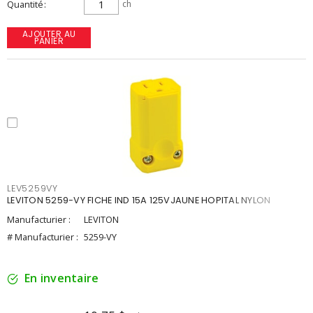
Quantité
ch
AJOUTER AU
PANIER
LEV5259VY
LEVITON 5259-VY FICHE IND 15A 125VJAUNE HOPITAL NYLON
Manufacturier :
LEVITON
# Manufacturier :
5259-VY
En inventaire