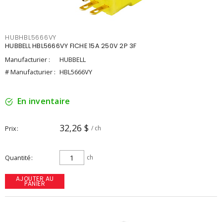
HUBHBL5666VY
HUBBELL HBL5666VY FICHE 15A 250V 2P 3F
Manufacturier :
HUBBELL
# Manufacturier :
HBL5666VY
En inventaire
32,26 $
Prix
/ ch
Quantité
ch
AJOUTER AU
PANIER