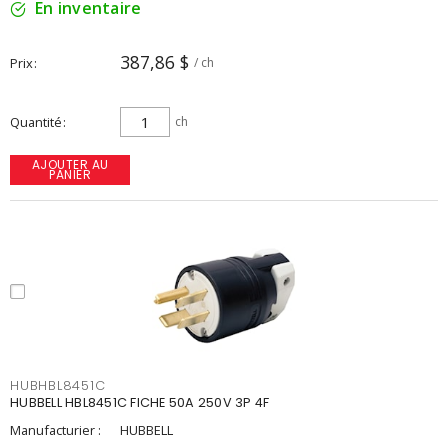
En inventaire
387,86 $
Prix
/ ch
Quantité
ch
AJOUTER AU
PANIER
HUBHBL8451C
HUBBELL HBL8451C FICHE 50A 250V 3P 4F
Manufacturier :
HUBBELL