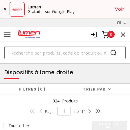
Lumen
Voir
Gratuit – sur Google Play
FR
0
PRODUITS
fiches et connecteurs
Dispositifs à lame droite
FILTRES
0
TRIER PAR
324
Produits
Page
de
14
AJOUTER AU
Tout cocher
PANIER