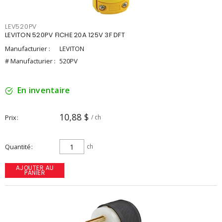
LEV520PV
LEVITON 520PV FICHE 20A 125V 3F DFT
Manufacturier :
LEVITON
# Manufacturier :
520PV
En inventaire
10,88 $
Prix
/ ch
Quantité
ch
AJOUTER AU
PANIER