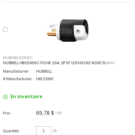
HUBHBL5366C
HUBBELL HBL5366C FICHE 20A 2P3F 125VISOLE NOIR/BLANC
Manufacturier :
HUBBELL
# Manufacturier :
HBL5366C
En inventaire
69,78 $
Prix
/ ch
Quantité
ch