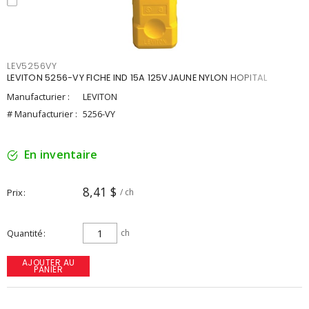
LEV5256VY
LEVITON 5256-VY FICHE IND 15A 125VJAUNE NYLON HOPITAL
Manufacturier :
LEVITON
# Manufacturier :
5256-VY
En inventaire
8,41 $
Prix
/ ch
Quantité
ch
AJOUTER AU
PANIER