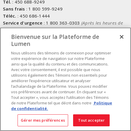
Tél.
:
450 688-9249
Sans frais
:
1 800 599-9249
Téléc.
:
450 686-1444
Service d'urgence
:
1 800 363-0303
(Après les heures de
bureau - 17h00 et 7h00, Frais applicables)
Bienvenue sur la Plateforme de
Lumen
Fait au Canada avec des composants canadiens et importés
Nous utilisons des témoins de connexion pour optimiser
votre expérience de navigation sur notre Plateforme
INSCRIVEZ-VOUS À L'INFOLETTRE
ainsi que la qualité du contenu et des communications.
Avec votre consentement, il est possible que nous
Obtenez des informations à jour sur les offres de Lumen
utilisions également des Témoins non essentiels pour
améliorer l’expérience utilisateur et analyser
l’achalandage de la Plateforme. Vous pouvez modifier
vos préférences avant de continuer. En cliquant sur «
Tout accepter », vous acceptez l’utilisation des Témoins
de notre Plateforme tel que décrit dans notre
Politique
de confidentialité.
Gérer mes préférences
Tout accepter