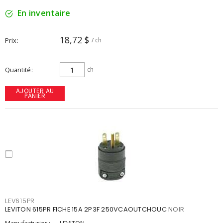
En inventaire
18,72 $
Prix
/ ch
Quantité
ch
AJOUTER AU
PANIER
LEV615PR
LEVITON 615PR FICHE 15A 2P3F 250VCAOUTCHOUC NOIR