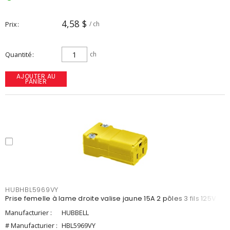
4,58 $
Prix
/ ch
Quantité
ch
AJOUTER AU
PANIER
HUBHBL5969VY
Prise femelle à lame droite valise jaune 15A 2 pôles 3 fils 125V
Manufacturier :
HUBBELL
# Manufacturier :
HBL5969VY