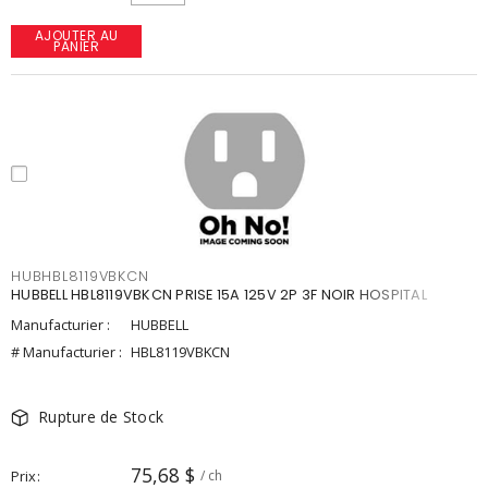
AJOUTER AU
PANIER
HUBHBL8119VBKCN
HUBBELL HBL8119VBKCN PRISE 15A 125V 2P 3F NOIR HOSPITAL
Manufacturier :
HUBBELL
# Manufacturier :
HBL8119VBKCN
Rupture de Stock
75,68 $
Prix
/ ch