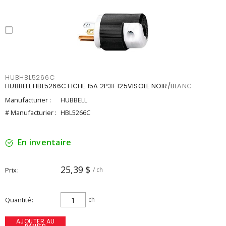
HUBHBL5266C
HUBBELL HBL5266C FICHE 15A 2P3F 125VISOLE NOIR/BLANC
Manufacturier :
HUBBELL
# Manufacturier :
HBL5266C
En inventaire
25,39 $
Prix
/ ch
Quantité
ch
AJOUTER AU