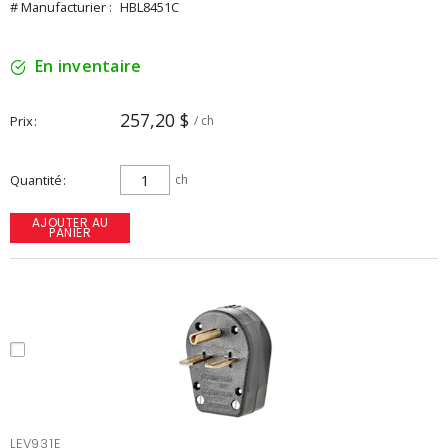
# Manufacturier :
HBL8451C
En inventaire
257,20 $
Prix
/ ch
Quantité
ch
AJOUTER AU
PANIER
LEV931E