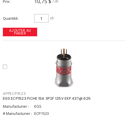
10,75 $
Prix
/ ch
Quantité
ch
AJOUTER AU
PANIER
APPECP1523
EGS ECP1523 FICHE 15A 3P2F 125V EXP.437@.625
Manufacturier :
EGS
# Manufacturier :
ECP1523