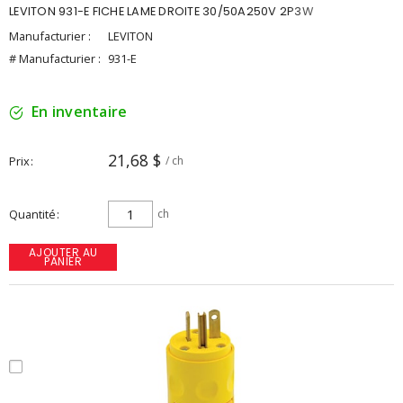
LEVITON 931-E FICHE LAME DROITE 30/50A250V 2P3W
Manufacturier :
LEVITON
# Manufacturier :
931-E
En inventaire
21,68 $
Prix
/ ch
Quantité
ch
AJOUTER AU
PANIER