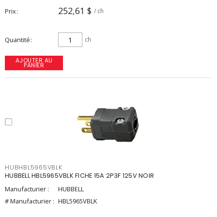
252,61 $
Prix
/ ch
Quantité
ch
AJOUTER AU
PANIER
HUBHBL5965VBLK
HUBBELL HBL5965VBLK FICHE 15A 2P3F 125V NOIR
Manufacturier :
HUBBELL
# Manufacturier :
HBL5965VBLK