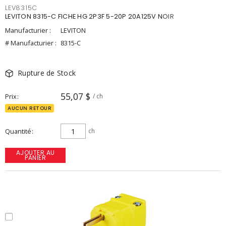
LEV8315C
LEVITON 8315-C FICHE HG 2P3F 5-20P 20A125V NOIR
Manufacturier :
LEVITON
# Manufacturier :
8315-C
Rupture de Stock
55,07 $
Prix
/ ch
AUCUN RETOUR
Quantité
ch
AJOUTER AU
PANIER