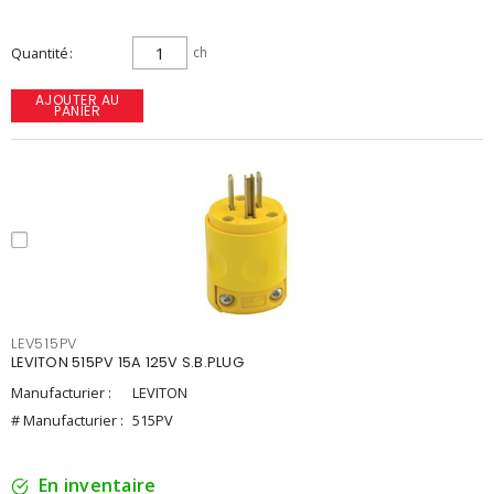
Quantité
ch
AJOUTER AU
PANIER
LEV515PV
LEVITON 515PV 15A 125V S.B.PLUG
Manufacturier :
LEVITON
# Manufacturier :
515PV
En inventaire