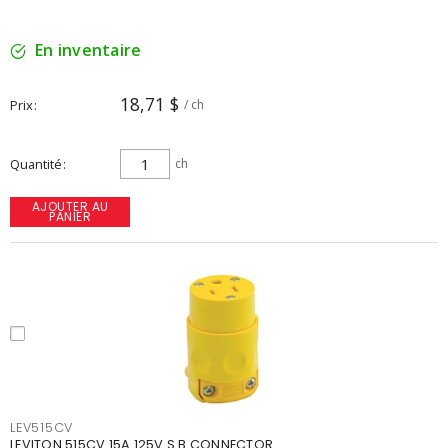
En inventaire
18,71 $
Prix
/ ch
Quantité
ch
AJOUTER AU
PANIER
LEV515CV
LEVITON 515CV 15A 125V S.B.CONNECTOR