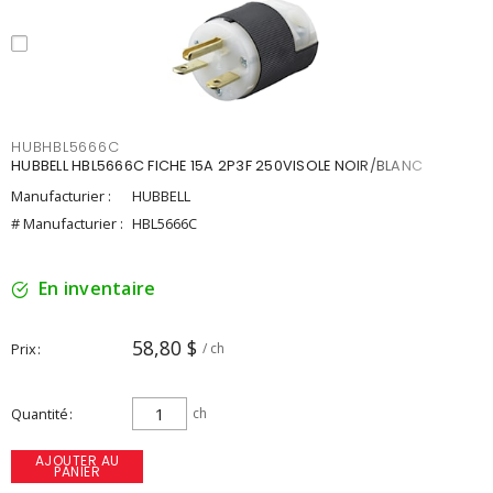
HUBHBL5666C
HUBBELL HBL5666C FICHE 15A 2P3F 250VISOLE NOIR/BLANC
Manufacturier :
HUBBELL
# Manufacturier :
HBL5666C
En inventaire
58,80 $
Prix
/ ch
Quantité
ch
AJOUTER AU
PANIER