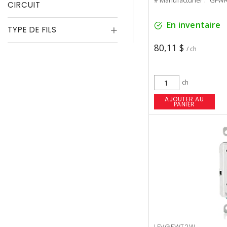
# Manufacturier :
GFWR
CIRCUIT
En inventaire
TYPE DE FILS
80,11 $
/ ch
ch
AJOUTER AU
PANIER
LEVGFWT2W