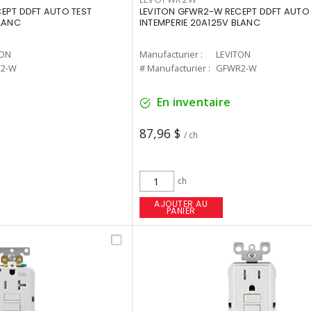
EPT DDFT AUTO TEST
LEVITON GFWR2-W RECEPT DDFT AUTO
BLANC
INTEMPERIE 20A125V BLANC
TON
Manufacturier :
LEVITON
2-W
# Manufacturier :
GFWR2-W
En inventaire
87,96 $
/ ch
ch
AJOUTER AU
PANIER