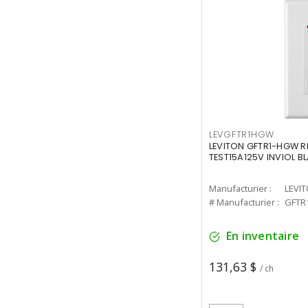
LEVGFTR1HGW
LEVITON GFTR1-HGW R
TEST15A125V INVIOL B
Manufacturier :
LEVI
# Manufacturier :
GFTR
En inventaire
131,63 $
/ ch