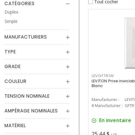
Tout cocher
CATÉGORIES
Duplex
Simple
MANUFACTURIERS
TYPE
GRADE
LEVGFTR1W
COULEUR
LEVITON Prise inviolab
Blanc
TENSION NOMINALE
Manufacturier :
LEVI
# Manufacturier :
GFTR
AMPÉRAGE NOMINALES
En inventaire
MATÉRIEL
25,44 $
/ ch