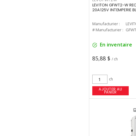
LEVITON GFWT2-W REC
20A125V INTEMPERIE 
Manufacturier :
LEVI
# Manufacturier :
GFWT
En inventaire
85,88 $
/ ch
ch
AJOUTER AU
PANIER