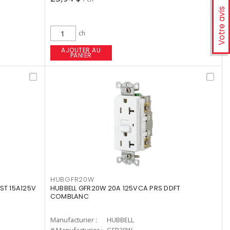
Votre avis
ch
AJOUTER AU
PANIER
HUBGFR20W
ST 15A125V
HUBBELL GFR20W 20A 125VCA PRS DDFT
COMBLANC
Manufacturier :
HUBBELL