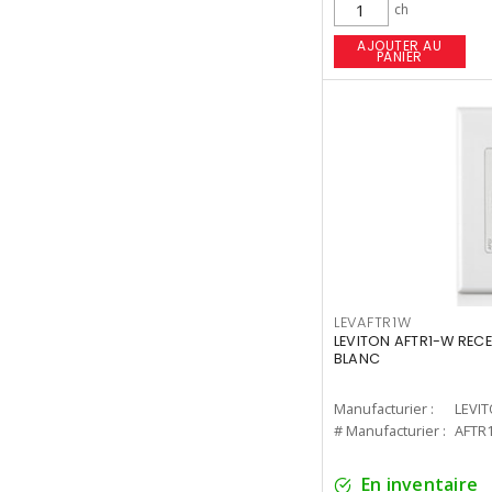
ch
AJOUTER AU
PANIER
LEVAFTR1W
LEVITON AFTR1-W RECE
BLANC
Manufacturier :
LEVI
# Manufacturier :
AFTR
En inventaire