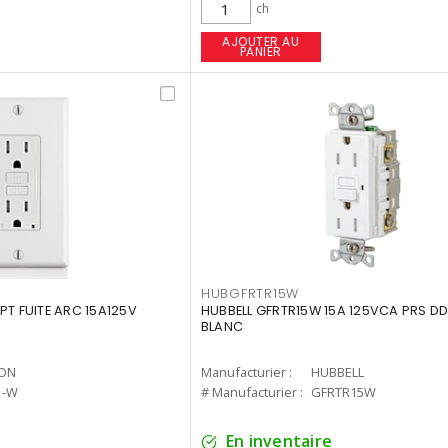
ch
AJOUTER AU
PANIER
HUBGFRTR15W
PT FUITE ARC 15A125V
HUBBELL GFRTR15W 15A 125VCA PRS D
BLANC
TON
Manufacturier :
HUBBELL
1-W
# Manufacturier :
GFRTR15W
En inventaire