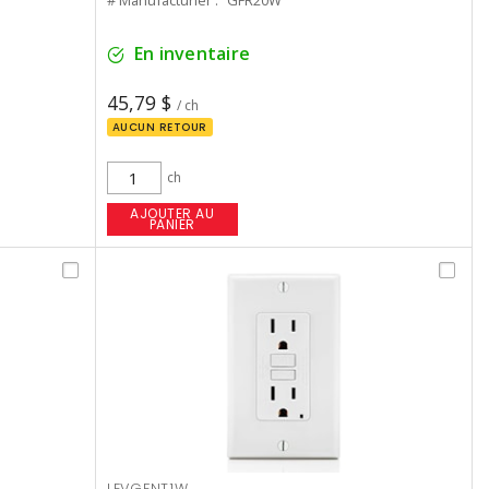
# Manufacturier :
GFR20W
En inventaire
45,79 $
/ ch
AUCUN RETOUR
ch
AJOUTER AU
PANIER
LEVGFNT1W