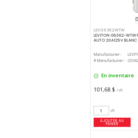
LEVG5362WTW
LEVITON G5362-WTW PR
AUTO 20A125V BLANC
Manufacturier :
LEVI
# Manufacturier :
G536
En inventaire
101,68 $
/ ch
ch
AJOUTER AU
PANIER