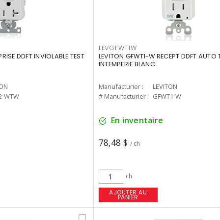
LEVGFWT1W
ISE DDFT INVIOLABLE TEST
LEVITON GFWT1-W RECEPT DDFT AUTO 
INTEMPERIE BLANC
TON
Manufacturier :
LEVITON
2-WTW
# Manufacturier :
GFWT1-W
En inventaire
78,48 $
/ ch
ch
AJOUTER AU
PANIER