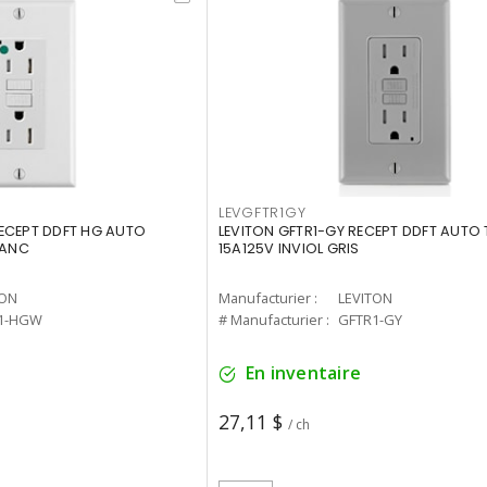
LEVGFTR1GY
ECEPT DDFT HG AUTO
LEVITON GFTR1-GY RECEPT DDFT AUTO 
LANC
15A125V INVIOL GRIS
TON
Manufacturier :
LEVITON
1-HGW
# Manufacturier :
GFTR1-GY
En inventaire
27,11 $
/ ch