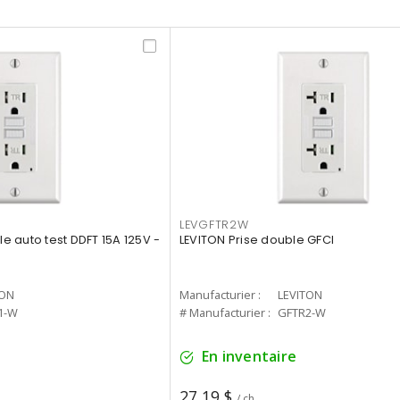
LEVGFTR2W
le auto test DDFT 15A 125V -
LEVITON Prise double GFCI
TON
Manufacturier :
LEVITON
1-W
# Manufacturier :
GFTR2-W
En inventaire
27,19 $
/ ch