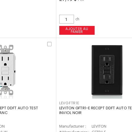
ch
AJOUTER AU
PANIER
LEVGFTR1E
EPT DDFT AUTO TEST
LEVITON GFTR1-E RECEPT DDFT AUTO TE
LANC
INVIOL NOIR
TON
Manufacturier :
LEVITON