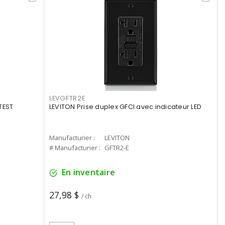
LEVGFTR2E
TEST
LEVITON Prise duplex GFCI avec indicateur LED
Manufacturier :
LEVITON
# Manufacturier :
GFTR2-E
En inventaire
27,98 $
/ ch