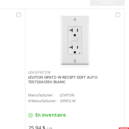
PANIER
LEVGFNT2W
LEVITON GFNT2-W RECEPT DDFT AUTO
TEST20A125V BLANC
Manufacturier :
LEVITON
# Manufacturier :
GFNT2-W
En inventaire
25,94 $
/ ch