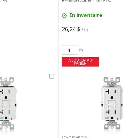
1-W
# Manufacturier :
GFTR1-E
En inventaire
26,24 $
/ ch
ch
AJOUTER AU
PANIER
LEVGFWR2W