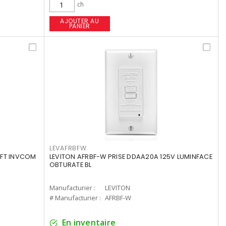
ch
AJOUTER AU
PANIER
LEVAFRBFW
DFT INVCOM
LEVITON AFRBF-W PRISE DDAA20A 125V LUMINFACE
OBTURATE BL
Manufacturier :
LEVITON
# Manufacturier :
AFRBF-W
En inventaire