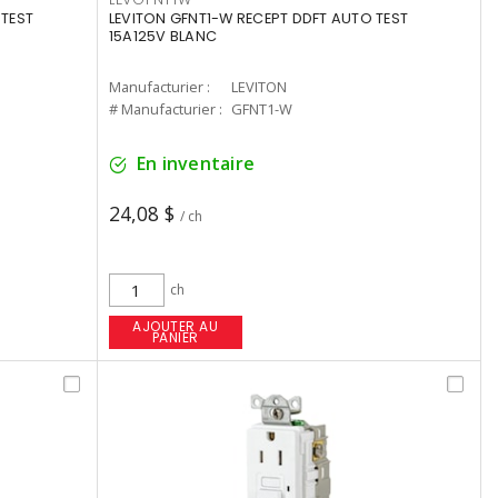
 TEST
LEVITON GFNT1-W RECEPT DDFT AUTO TEST
15A125V BLANC
Manufacturier :
LEVITON
# Manufacturier :
GFNT1-W
En inventaire
24,08 $
/ ch
ch
AJOUTER AU
PANIER