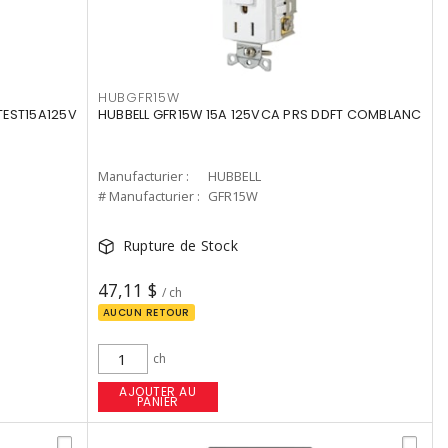
HUBGFR15W
TEST15A125V
HUBBELL GFR15W 15A 125VCA PRS DDFT COMBLANC
Manufacturier :
HUBBELL
# Manufacturier :
GFR15W
Rupture de Stock
47,11 $
/ ch
AUCUN RETOUR
ch
AJOUTER AU
PANIER