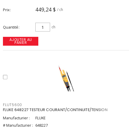
449,24 $
Prix
/ ch
Quantité
ch
AJOUTER AU
PANIER
FLUT5600
FLUKE 648227 TESTEUR COURANT/CONTINUITE/TENSION
Manufacturier :
FLUKE
# Manufacturier :
648227