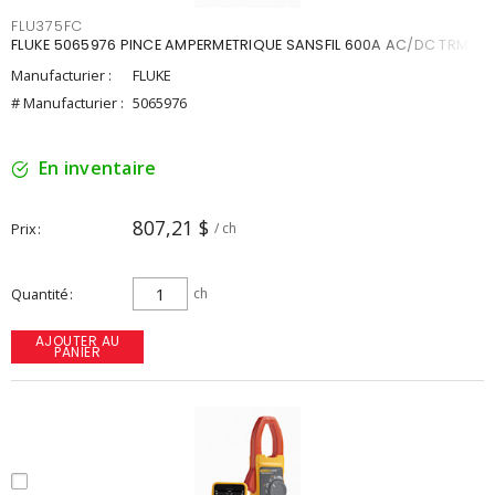
FLU375FC
FLUKE 5065976 PINCE AMPERMETRIQUE SANSFIL 600A AC/DC TRMS
Manufacturier :
FLUKE
# Manufacturier :
5065976
En inventaire
807,21 $
Prix
/ ch
Quantité
ch
AJOUTER AU
PANIER