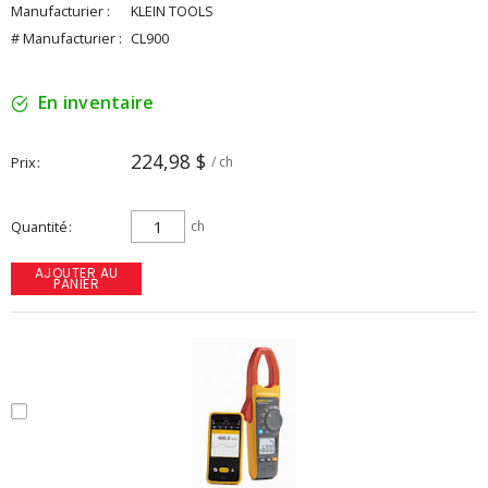
Manufacturier :
KLEIN TOOLS
# Manufacturier :
CL900
En inventaire
224,98 $
Prix
/ ch
Quantité
ch
AJOUTER AU
PANIER