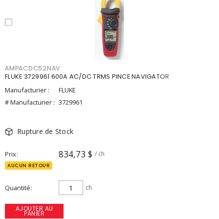
AMPACDC52NAV
FLUKE 3729961 600A AC/DC TRMS PINCE NAVIGATOR
Manufacturier :
FLUKE
# Manufacturier :
3729961
Rupture de Stock
834,73 $
Prix
/ ch
AUCUN RETOUR
Quantité
ch
AJOUTER AU
PANIER